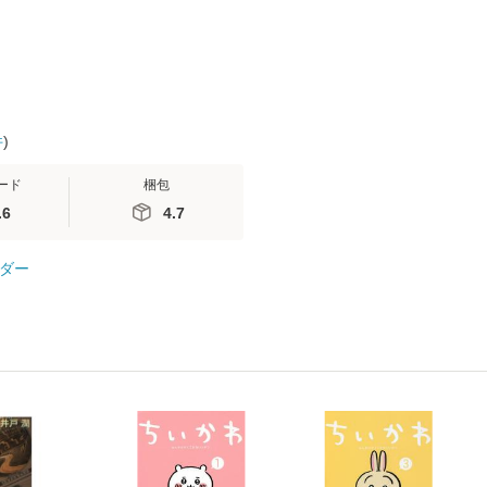
料無料】
件
)
ード
梱包
.6
4.7
ダー