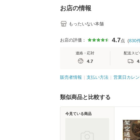
堂 [単行
お店の情報
もったいない本舗
4.7
お店の評価：
点
(
830
連絡・応対
配送スピ
4.7
4
販売者情報
支払い方法
営業日カレン
類似商品と比較する
今見ている商品