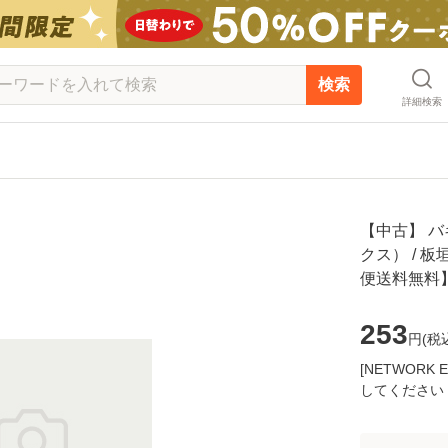
検索
詳細検索
【中古】 バ
クス） / 板
便送料無料
253
円(
税
[NETWOR
してください