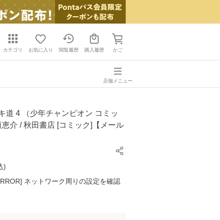
カテゴリ
お気に入り
閲覧履歴
購入履歴
かご
店舗メニュー
キ道 4 （少年チャンピオン コミッ
垣恵介 / 秋田書店 [コミック]【メール
】
込
)
K ERROR] ネットワーク周りの設定を確認