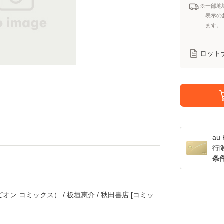
※一部地
表示の
ます。
ロット
a
行
条
オン コミックス） / 板垣恵介 / 秋田書店 [コミッ