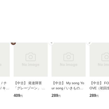
3
4
5
/ チ
【中古】 発達障害
【中古】 My song Yo
【中古】 FOR
/ キュ
「グレーゾーン」 そ
ur song / いきものが
OVE（初回
D]
の正しい理解と克服法
かり / [CD]【メール便
盤） / 清水
409
289
289
円
円
円
無料】
(SB新書 572) / 岡田尊
送料無料】
ミリヤ / [CD]【メール
司 / ＳＢクリエイティ
便送料無料
ブ [新書]【メール便送