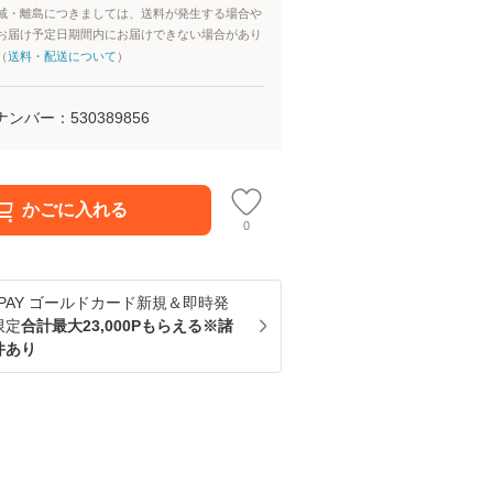
域・離島につきましては、送料が発生する場合や
お届け予定日期間内にお届けできない場合があり
（
送料・配送について
）
ナンバー：
530389856
かごに入れる
0
u PAY ゴールドカード新規＆即時発
限定
合計最大23,000Pもらえる※諸
件あり