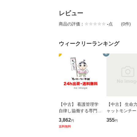
レビュー
商品の評価：
-
点
(0件)
ウィークリーランキング
1
2
【中古】 看護管理学
【中古】 生命力 
自律し協働する専門職
ャットモンチー 
の看護マネジメントス
ーンレコード [C
3,862
355
円
円
キル 改訂第3版 (看護
【メール便送料
送料無料
学テキストNiCE) / 手
島恵 藤本幸三 / 南江