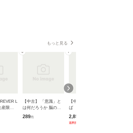
もっと見る
6
7
8
EVER L
【中古】 「意識」と
【中古】 耳をすませ
【中古】
生産限定
は何だろうか 脳の来
ば 〈2枚組〉 [DVD] /
も2時間
翔太×加藤
歴、知覚の錯誤 （講
ブエナ・ビスタ・ホー
めるよう
289
2,852
253
円
円
円
談社現代新書） / 下条
ム・エンターテイメン
計超入門！
送料無料
】
信輔 / 講談社 [新書]
ト [DVD]【メール便送
隆 / 高
【メール便送料無料】
料無料】
（ソフト