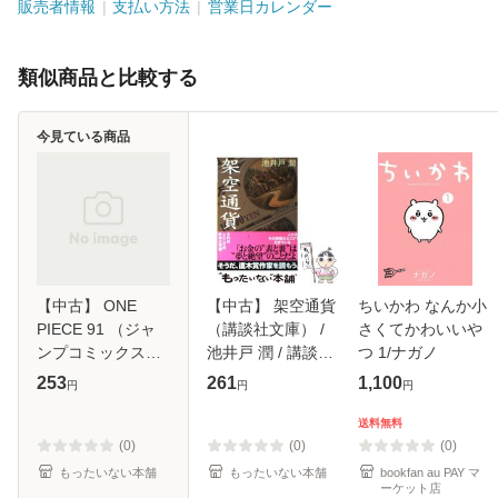
販売者情報
支払い方法
営業日カレンダー
類似商品と比較する
今見ている商品
【中古】 ONE
【中古】 架空通貨
ちいかわ なんか小
PIECE 91 （ジャ
（講談社文庫） /
さくてかわいいや
ンプコミックス） /
池井戸 潤 / 講談社
つ 1/ナガノ
尾田 栄一郎 / 集英
[文庫]【メール便送
253
261
1,100
円
円
円
社 [コミック]【メ
料無料】
ール便送料無料】
送料無料
(0)
(0)
(0)
もったいない本舗
もったいない本舗
bookfan au PAY マ
ーケット店