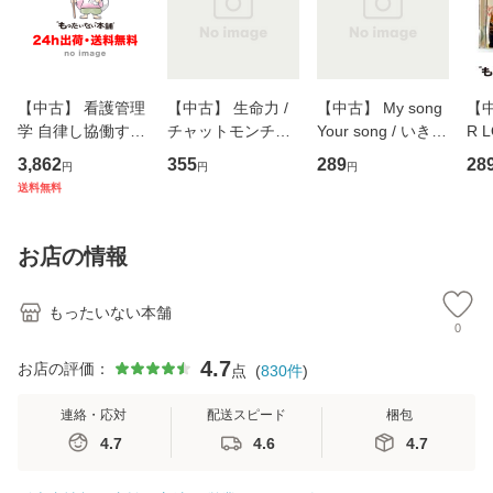
【中古】 看護管理
【中古】 生命力 /
【中古】 My song
【中
学 自律し協働する
チャットモンチー /
Your song / いきも
R 
専門職の看護マネ
キューンレコード
のがかり / [CD]
産限
3,862
355
289
28
円
円
円
ジメントスキル 改
[CD]【メール便送
【メール便送料無
翔太
送料無料
訂第3版 (看護学テ
料無料】
料】
[C
キストNiCE) / 手島
料
恵 藤本幸三 / 南江
お店の情報
堂 [単行
もったいない本舗
0
4.7
お店の評価：
点
(
830
件
)
連絡・応対
配送スピード
梱包
4.7
4.6
4.7