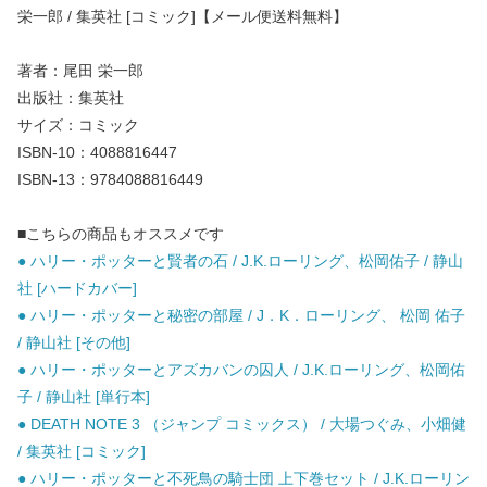
栄一郎 / 集英社 [コミック]【メール便送料無料】
著者：尾田 栄一郎
出版社：集英社
サイズ：コミック
ISBN-10：4088816447
ISBN-13：9784088816449
■こちらの商品もオススメです
● ハリー・ポッターと賢者の石 / J.K.ローリング、松岡佑子 / 静山
社 [ハードカバー]
● ハリー・ポッターと秘密の部屋 / J．K．ローリング、 松岡 佑子
/ 静山社 [その他]
● ハリー・ポッターとアズカバンの囚人 / J.K.ローリング、松岡佑
子 / 静山社 [単行本]
● DEATH NOTE 3 （ジャンプ コミックス） / 大場つぐみ、小畑健
/ 集英社 [コミック]
● ハリー・ポッターと不死鳥の騎士団 上下巻セット / J.K.ローリン