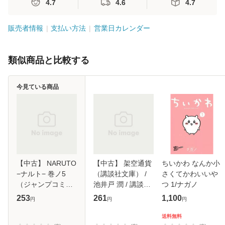
4.7
4.6
4.7
販売者情報
支払い方法
営業日カレンダー
類似商品と比較する
今見ている商品
【中古】 NARUTO
【中古】 架空通貨
ちいかわ なんか小
−ナルト− 巻ノ5
（講談社文庫） /
さくてかわいいや
（ジャンプコミッ
池井戸 潤 / 講談社
つ 1/ナガノ
クス） / 岸本 斉史
[文庫]【メール便送
253
261
1,100
円
円
円
/ 集英社 [コミック]
料無料】
【メール便送料無
送料無料