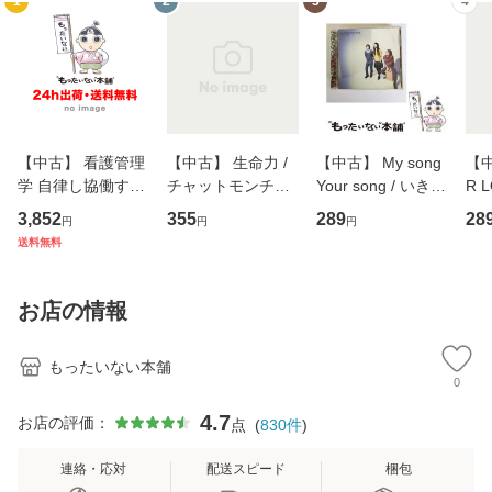
1
2
3
4
【中古】 看護管理
【中古】 生命力 /
【中古】 My song
【中
学 自律し協働する
チャットモンチー /
Your song / いきも
R 
専門職の看護マネ
キューンレコード
のがかり / [CD]
産限
3,852
355
289
28
円
円
円
ジメントスキル 改
[CD]【メール便送
【メール便送料無
翔太
送料無料
訂第3版 (看護学テ
料無料】
料】
[C
キストNiCE) / 手島
料
恵 藤本幸三 / 南江
お店の情報
堂 [単行
もったいない本舗
0
4.7
お店の評価：
点
(
830
件
)
連絡・応対
配送スピード
梱包