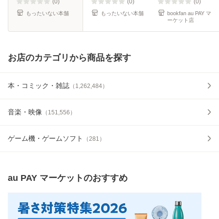
料】
(0)
(0)
(0)
もったいない本舗
もったいない本舗
bookfan au PAY マ
ーケット店
お店のカテゴリから商品を探す
本・コミック・雑誌
（
1,262,484
）
音楽・映像
（
151,556
）
ゲーム機・ゲームソフト
（
281
）
au PAY マーケット
のおすすめ