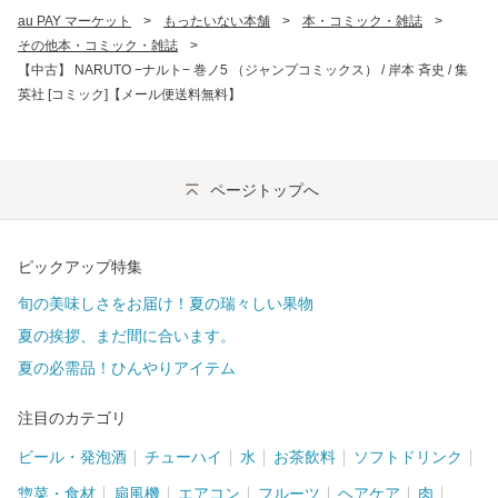
au PAY マーケット
>
もったいない本舗
>
本・コミック・雑誌
>
その他本・コミック・雑誌
>
【中古】 NARUTO −ナルト− 巻ノ5 （ジャンプコミックス） / 岸本 斉史 / 集
英社 [コミック]【メール便送料無料】
ページトップへ
ピックアップ特集
旬の美味しさをお届け！夏の瑞々しい果物
夏の挨拶、まだ間に合います。
夏の必需品！ひんやりアイテム
注目のカテゴリ
ビール・発泡酒
チューハイ
水
お茶飲料
ソフトドリンク
惣菜・食材
扇風機
エアコン
フルーツ
ヘアケア
肉