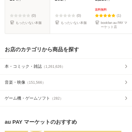
[コミック]【メール
料無料】
便送料無料】
送料無料
(0)
(0)
(1)
もったいない本舗
もったいない本舗
bookfan au PAY マ
ーケット店
お店のカテゴリから商品を探す
本・コミック・雑誌
（
1,261,626
）
音楽・映像
（
151,566
）
ゲーム機・ゲームソフト
（
282
）
au PAY マーケット
のおすすめ