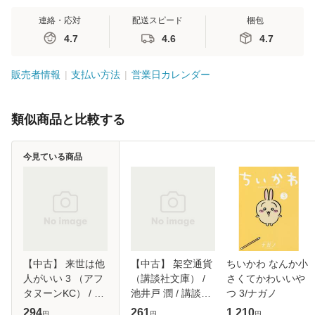
連絡・応対
配送スピード
梱包
4.7
4.6
4.7
販売者情報
支払い方法
営業日カレンダー
類似商品と比較する
今見ている商品
【中古】 来世は他
【中古】 架空通貨
ちいかわ なんか小
人がいい 3 （アフ
（講談社文庫） /
さくてかわいいや
タヌーンKC） / 小
池井戸 潤 / 講談社
つ 3/ナガノ
西 明日翔 / 講談社
[文庫]【メール便送
294
261
1,210
円
円
円