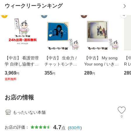
ウィークリーランキング
1
2
3
4
【中古】 看護管理
【中古】 生命力 /
【中古】 My song
【中
学 自律し協働する
チャットモンチー /
Your song / いきも
R 
専門職の看護マネ
キューンレコード
のがかり / [CD]
産限
3,969
355
289
28
円
円
円
ジメントスキル 改
[CD]【メール便送
【メール便送料無
翔太
送料無料
訂第3版 (看護学テ
料無料】
料】
[C
キストNiCE) / 手島
料
恵 藤本幸三 / 南江
お店の情報
堂 [単行
もったいない本舗
0
4.7
お店の評価：
点
(
830
件
)