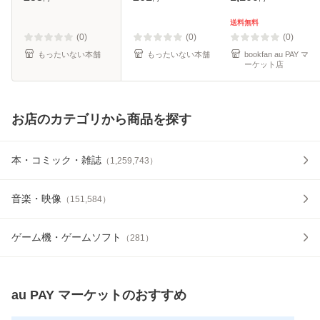
コミックス) / 河原
料無料】
和音 / 集英社 [コミ
送料無料
ック]【メール便送
(0)
(0)
(0)
料無料
もったいない本舗
もったいない本舗
bookfan au PAY マ
ーケット店
お店のカテゴリから商品を探す
本・コミック・雑誌
（
1,259,743
）
音楽・映像
（
151,584
）
ゲーム機・ゲームソフト
（
281
）
au PAY マーケット
のおすすめ