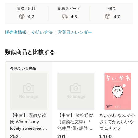
連絡・応対
配送スピード
梱包
4.7
4.6
4.7
販売者情報
支払い方法
営業日カレンダー
類似商品と比較する
今見ている商品
【中古】 素敵な彼
【中古】 架空通貨
ちいかわ なんか小
氏 Where’s my
（講談社文庫） /
さくてかわいいや
lovely sweetheart?
池井戸 潤 / 講談社
つ 1/ナガノ
10 (マーガレット
[文庫]【メール便送
253
261
1,100
円
円
円