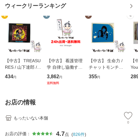
ウィークリーランキング
1
2
3
4
【中古】 TREASU
【中古】 看護管理
【中古】 生命力 /
【中
RES / 山下達郎 /
学 自律し協働する
チャットモンチー /
You
イーストウエス
専門職の看護マネ
キューンレコード
のがか
434
3,862
355
28
円
円
円
ト・ジャパン [CD]
ジメントスキル 改
[CD]【メール便送
【
送料無料
【メール便送料無
訂第3版 (看護学テ
料無料】
料
料】
キストNiCE) / 手島
恵 藤本幸三 / 南江
お店の情報
堂 [単行
もったいない本舗
0
4.7
お店の評価：
点
(
826
件
)