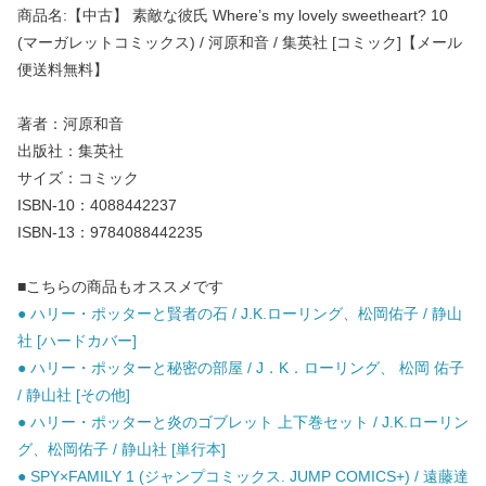
商品名:【中古】 素敵な彼氏 Where’s my lovely sweetheart? 10
(マーガレットコミックス) / 河原和音 / 集英社 [コミック]【メール
便送料無料】
著者：河原和音
出版社：集英社
サイズ：コミック
ISBN-10：4088442237
ISBN-13：9784088442235
■こちらの商品もオススメです
● ハリー・ポッターと賢者の石 / J.K.ローリング、松岡佑子 / 静山
社 [ハードカバー]
● ハリー・ポッターと秘密の部屋 / J．K．ローリング、 松岡 佑子
/ 静山社 [その他]
● ハリー・ポッターと炎のゴブレット 上下巻セット / J.K.ローリン
グ、松岡佑子 / 静山社 [単行本]
● SPY×FAMILY 1 (ジャンプコミックス. JUMP COMICS+) / 遠藤達