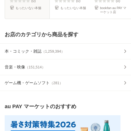
料】
(0)
(0)
(0)
もったいない本舗
もったいない本舗
bookfan au PAY マ
ーケット店
お店のカテゴリから商品を探す
本・コミック・雑誌
（
1,259,394
）
音楽・映像
（
151,514
）
ゲーム機・ゲームソフト
（
281
）
au PAY マーケット
のおすすめ