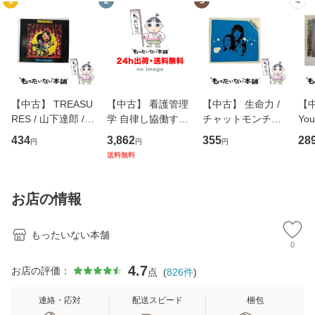
1
2
3
4
【中古】 TREASU
【中古】 看護管理
【中古】 生命力 /
【中
RES / 山下達郎 /
学 自律し協働する
チャットモンチー /
You
イーストウエス
専門職の看護マネ
キューンレコード
のがか
434
3,862
355
28
円
円
円
ト・ジャパン [CD]
ジメントスキル 改
[CD]【メール便送
【
送料無料
【メール便送料無
訂第3版 (看護学テ
料無料】
料
料】
キストNiCE) / 手島
恵 藤本幸三 / 南江
お店の情報
堂 [単行
もったいない本舗
0
4.7
お店の評価：
点
(
826
件
)
連絡・応対
配送スピード
梱包