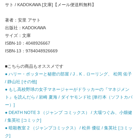
サト / KADOKAWA [文庫]【メール便送料無料】
著者：安里 アサト
出版社：KADOKAWA
サイズ：文庫
ISBN-10：4048926667
ISBN-13：9784048926669
■こちらの商品もオススメです
● ハリー・ポッターと秘密の部屋 / J．K．ローリング、 松岡 佑子
/ 静山社 [その他]
● もし高校野球の女子マネージャーがドラッカーの『マネジメン
ト』を読んだら / 岩崎 夏海 / ダイヤモンド社 [単行本（ソフトカバ
ー）]
● DEATH NOTE 3 （ジャンプ コミックス） / 大場つぐみ、小畑健
/ 集英社 [コミック]
● 暗殺教室 2 （ジャンプコミックス） / 松井 優征 / 集英社 [コミッ
ク]