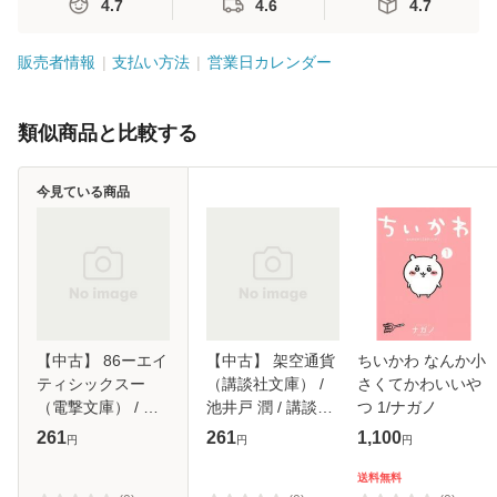
4.7
4.6
4.7
販売者情報
支払い方法
営業日カレンダー
類似商品と比較する
今見ている商品
【中古】 86ーエイ
【中古】 架空通貨
ちいかわ なんか小
ティシックスー
（講談社文庫） /
さくてかわいいや
（電撃文庫） / 安
池井戸 潤 / 講談社
つ 1/ナガノ
里 アサト /
[文庫]【メール便送
261
261
1,100
円
円
円
KADOKAWA [文庫]
料無料】
【メール便送料無
送料無料