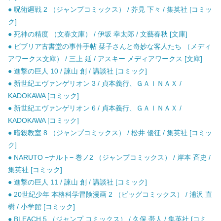
● 呪術廻戦 2 （ジャンプコミックス） / 芥見 下々 / 集英社 [コミッ
ク]
● 死神の精度 （文春文庫） / 伊坂 幸太郎 / 文藝春秋 [文庫]
● ビブリア古書堂の事件手帖 栞子さんと奇妙な客人たち （メディ
アワークス文庫） / 三上 延 / アスキー メディアワークス [文庫]
● 進撃の巨人 10 / 諫山 創 / 講談社 [コミック]
● 新世紀エヴァンゲリオン 3 / 貞本義行、ＧＡＩＮＡＸ /
KADOKAWA [コミック]
● 新世紀エヴァンゲリオン 6 / 貞本義行、ＧＡＩＮＡＸ /
KADOKAWA [コミック]
● 暗殺教室 8 （ジャンプコミックス） / 松井 優征 / 集英社 [コミッ
ク]
● NARUTO −ナルト− 巻ノ2 （ジャンプコミックス） / 岸本 斉史 /
集英社 [コミック]
● 進撃の巨人 11 / 諫山 創 / 講談社 [コミック]
● 20世紀少年 本格科学冒険漫画 2 （ビッグコミックス） / 浦沢 直
樹 / 小学館 [コミック]
● BLEACH 5 （ジャンプ コミックス） / 久保 帯人 / 集英社 [コミ