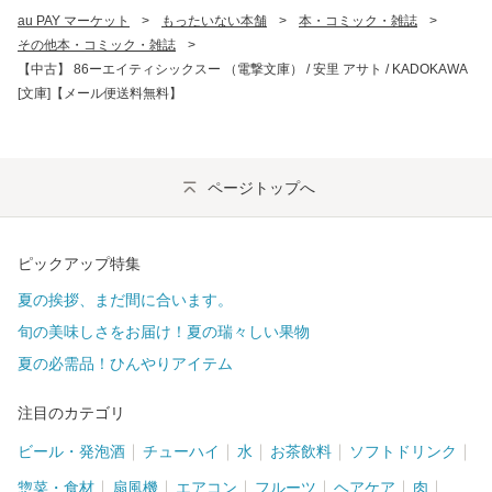
au PAY マーケット
>
もったいない本舗
>
本・コミック・雑誌
>
その他本・コミック・雑誌
>
【中古】 86ーエイティシックスー （電撃文庫） / 安里 アサト / KADOKAWA
[文庫]【メール便送料無料】
ページトップへ
ピックアップ特集
夏の挨拶、まだ間に合います。
旬の美味しさをお届け！夏の瑞々しい果物
夏の必需品！ひんやりアイテム
注目のカテゴリ
ビール・発泡酒
チューハイ
水
お茶飲料
ソフトドリンク
惣菜・食材
扇風機
エアコン
フルーツ
ヘアケア
肉