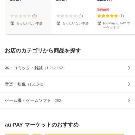
ック]【メール便送
料無料】
料無料】
送料無料
(0)
(0)
(1)
もったいない本舗
もったいない本舗
bookfan au PAY マ
ーケット店
お店のカテゴリから商品を探す
本・コミック・雑誌
（
1,262,162
）
音楽・映像
（
151,642
）
ゲーム機・ゲームソフト
（
282
）
au PAY マーケット
のおすすめ