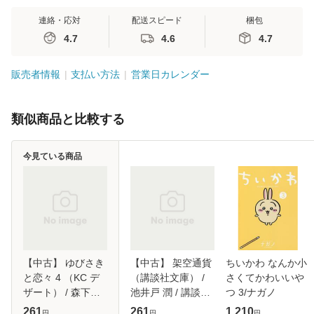
連絡・応対
配送スピード
梱包
4.7
4.6
4.7
販売者情報
支払い方法
営業日カレンダー
類似商品と比較する
今見ている商品
【中古】 ゆびさき
【中古】 架空通貨
ちいかわ なんか小
と恋々 4 （KC デ
（講談社文庫） /
さくてかわいいや
ザート） / 森下
池井戸 潤 / 講談社
つ 3/ナガノ
suu / 講談社 [コミ
[文庫]【メール便送
261
261
1,210
円
円
円