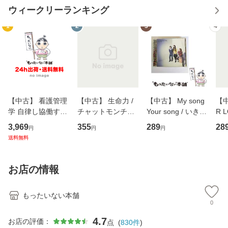
ウィークリーランキング
1
2
3
4
【中古】 看護管理
【中古】 生命力 /
【中古】 My song
【中
学 自律し協働する
チャットモンチー /
Your song / いきも
R 
専門職の看護マネ
キューンレコード
のがかり / [CD]
産限
3,969
355
289
28
円
円
円
ジメントスキル 改
[CD]【メール便送
【メール便送料無
翔太
送料無料
訂第3版 (看護学テ
料無料】
料】
[C
キストNiCE) / 手島
料
恵 藤本幸三 / 南江
お店の情報
堂 [単行
もったいない本舗
0
4.7
お店の評価：
点
(
830
件
)