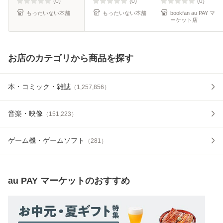
渡瀬 草一郎 /
(0)
(0)
(0)
KADOKAWA [
もったいない本舗
もったいない本舗
bookfan au PAY マ
ーケット店
お店のカテゴリから商品を探す
本・コミック・雑誌
（
1,257,856
）
音楽・映像
（
151,223
）
ゲーム機・ゲームソフト
（
281
）
au PAY マーケット
のおすすめ