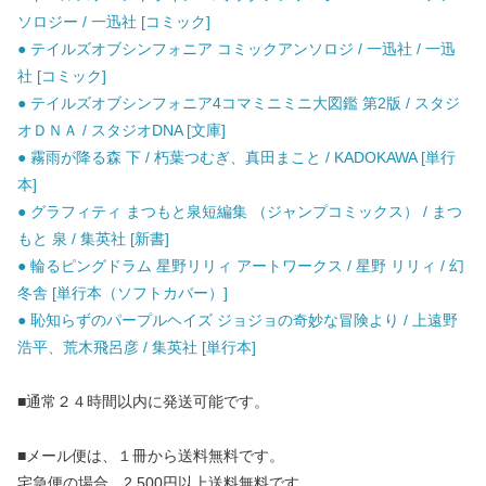
ソロジー / 一迅社 [コミック]
● テイルズオブシンフォニア コミックアンソロジ / 一迅社 / 一迅
社 [コミック]
● テイルズオブシンフォニア4コマミニミニ大図鑑 第2版 / スタジ
オＤＮＡ / スタジオDNA [文庫]
● 霧雨が降る森 下 / 朽葉つむぎ、真田まこと / KADOKAWA [単行
本]
● グラフィティ まつもと泉短編集 （ジャンプコミックス） / まつ
もと 泉 / 集英社 [新書]
● 輪るピングドラム 星野リリィ アートワークス / 星野 リリィ / 幻
冬舎 [単行本（ソフトカバー）]
● 恥知らずのパープルヘイズ ジョジョの奇妙な冒険より / 上遠野
浩平、荒木飛呂彦 / 集英社 [単行本]
■通常２４時間以内に発送可能です。
■メール便は、１冊から送料無料です。
宅急便の場合、2,500円以上送料無料です。