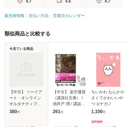
4.7
4.6
4.7
販売者情報
支払い方法
営業日カレンダー
類似商品と比較する
今見ている商品
【中古】 ソードア
【中古】 架空通貨
ちいかわ なんか小
ート・オンライン
（講談社文庫） /
さくてかわいいや
オルタナティブク
池井戸 潤 / 講談社
つ 1/ナガノ
ローバーズ・リグ
[文庫]【メール便送
380
261
1,100
円
円
円
レット 3 (電撃文庫
料無料】
3426) / 川原 礫、
送料無料