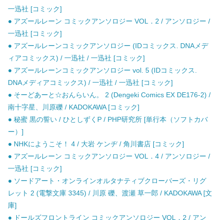
一迅社 [コミック]
● アズールレーン コミックアンソロジー VOL．2 / アンソロジー /
一迅社 [コミック]
● アズールレーンコミックアンソロジー (IDコミックス. DNAメデ
ィアコミックス) / 一迅社 / 一迅社 [コミック]
● アズールレーンコミックアンソロジー vol. 5 (IDコミックス.
DNAメディアコミックス) / 一迅社 / 一迅社 [コミック]
● そーどあーと☆おんらいん。 2 (Dengeki Comics EX DE176-2) /
南十字星、川原礫 / KADOKAWA [コミック]
● 秘蜜 黒の誓い / ひとしずくP / PHP研究所 [単行本（ソフトカバ
ー）]
● NHKにようこそ！ 4 / 大岩 ケンヂ / 角川書店 [コミック]
● アズールレーン コミックアンソロジー VOL．4 / アンソロジー /
一迅社 [コミック]
● ソードアート・オンラインオルタナティブクローバーズ・リグ
レット 2 (電撃文庫 3345) / 川原 礫、渡瀬 草一郎 / KADOKAWA [文
庫]
● ドールズフロントライン コミックアンソロジー VOL．2 / アン