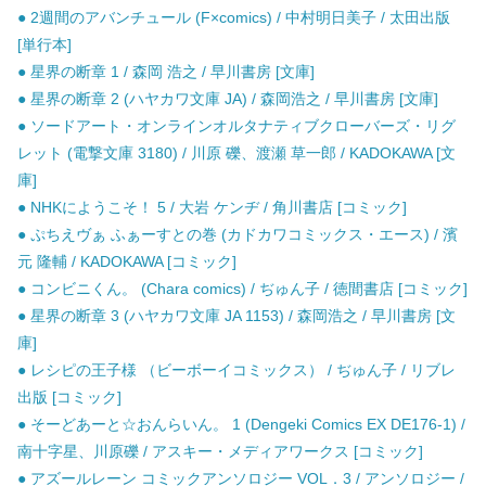
● 2週間のアバンチュール (F×comics) / 中村明日美子 / 太田出版
[単行本]
● 星界の断章 1 / 森岡 浩之 / 早川書房 [文庫]
● 星界の断章 2 (ハヤカワ文庫 JA) / 森岡浩之 / 早川書房 [文庫]
● ソードアート・オンラインオルタナティブクローバーズ・リグ
レット (電撃文庫 3180) / 川原 礫、渡瀬 草一郎 / KADOKAWA [文
庫]
● NHKにようこそ！ 5 / 大岩 ケンヂ / 角川書店 [コミック]
● ぷちえヴぁ ふぁーすとの巻 (カドカワコミックス・エース) / 濱
元 隆輔 / KADOKAWA [コミック]
● コンビニくん。 (Chara comics) / ぢゅん子 / 徳間書店 [コミック]
● 星界の断章 3 (ハヤカワ文庫 JA 1153) / 森岡浩之 / 早川書房 [文
庫]
● レシピの王子様 （ビーボーイコミックス） / ぢゅん子 / リブレ
出版 [コミック]
● そーどあーと☆おんらいん。 1 (Dengeki Comics EX DE176-1) /
南十字星、川原礫 / アスキー・メディアワークス [コミック]
● アズールレーン コミックアンソロジー VOL．3 / アンソロジー /