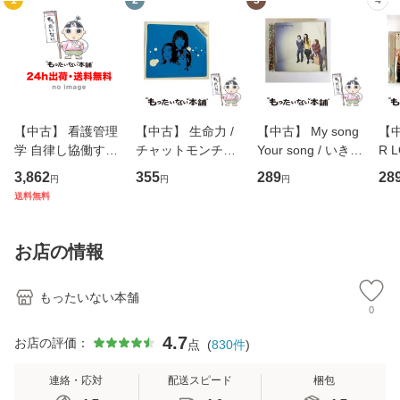
1
2
3
4
【中古】 看護管理
【中古】 生命力 /
【中古】 My song
【中
学 自律し協働する
チャットモンチー /
Your song / いきも
R 
専門職の看護マネ
キューンレコード
のがかり / [CD]
産限
3,862
355
289
28
円
円
円
ジメントスキル 改
[CD]【メール便送
【メール便送料無
翔太
送料無料
訂第3版 (看護学テ
料無料】
料】
[C
キストNiCE) / 手島
料
恵 藤本幸三 / 南江
お店の情報
堂 [単行
もったいない本舗
0
4.7
お店の評価：
点
(
830
件
)
連絡・応対
配送スピード
梱包