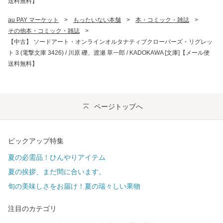
送料無料】
au PAY マーケット
>
もったいない本舗
>
本・コミック・雑誌
>
その他本・コミック・雑誌
>
【中古】 ソードアート・オンラインオルタナティブクローバーズ・リグレッ
ト 3 (電撃文庫 3426) / 川原 礫、渡瀬 草一郎 / KADOKAWA [文庫]【メール便
送料無料】
ページトップへ
ピックアップ特集
夏の必需品！ひんやりアイテム
夏の挨拶、まだ間に合います。
旬の美味しさをお届け！夏の瑞々しい果物
注目のカテゴリ