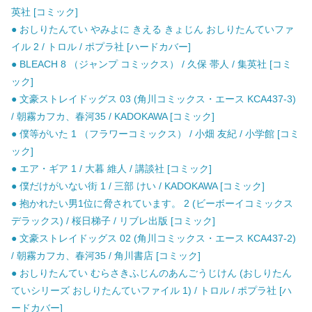
英社 [コミック]
● おしりたんてい やみよに きえる きょじん おしりたんていファ
イル 2 / トロル / ポプラ社 [ハードカバー]
● BLEACH 8 （ジャンプ コミックス） / 久保 帯人 / 集英社 [コミ
ック]
● 文豪ストレイドッグス 03 (角川コミックス・エース KCA437-3)
/ 朝霧カフカ、春河35 / KADOKAWA [コミック]
● 僕等がいた 1 （フラワーコミックス） / 小畑 友紀 / 小学館 [コミ
ック]
● エア・ギア 1 / 大暮 維人 / 講談社 [コミック]
● 僕だけがいない街 1 / 三部 けい / KADOKAWA [コミック]
● 抱かれたい男1位に脅されています。 2 (ビーボーイコミックス
デラックス) / 桜日梯子 / リブレ出版 [コミック]
● 文豪ストレイドッグス 02 (角川コミックス・エース KCA437-2)
/ 朝霧カフカ、春河35 / 角川書店 [コミック]
● おしりたんてい むらさきふじんのあんごうじけん (おしりたん
ていシリーズ おしりたんていファイル 1) / トロル / ポプラ社 [ハ
ードカバー]