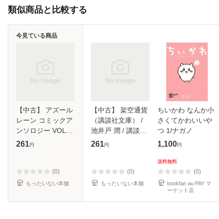
類似商品と比較する
今見ている商品
【中古】 アズール
【中古】 架空通貨
ちいかわ なんか小
レーン コミックア
（講談社文庫） /
さくてかわいいや
ンソロジー VOL．
池井戸 潤 / 講談社
つ 1/ナガノ
2 / アンソロジー /
[文庫]【メール便送
261
261
1,100
円
円
円
一迅社 [コミック]
料無料】
【メール便送料無
送料無料
料】
(0)
(0)
(0)
もったいない本舗
もったいない本舗
bookfan au PAY マ
ーケット店