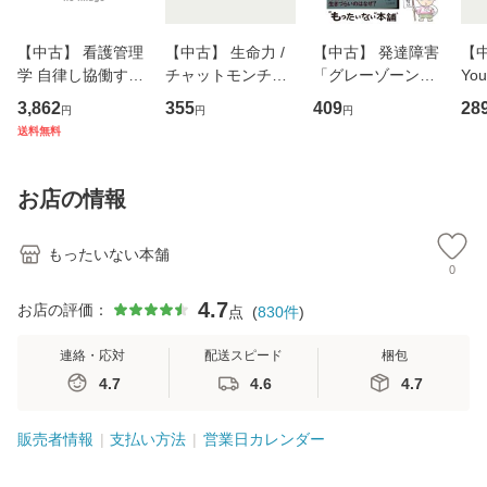
【中古】 看護管理
【中古】 生命力 /
【中古】 発達障害
【中
学 自律し協働する
チャットモンチー /
「グレーゾーン」
You
専門職の看護マネ
キューンレコード
その正しい理解と
のがか
3,862
355
409
28
円
円
円
ジメントスキル 改
[CD]【メール便送
克服法 (SB新書 57
【
送料無料
訂第3版 (看護学テ
料無料】
2) / 岡田尊司 / Ｓ
料
キストNiCE) / 手島
Ｂクリエイティブ
恵 藤本幸三 / 南江
[新書]【メール便送
お店の情報
堂 [単行
料無料】
もったいない本舗
0
4.7
お店の評価：
点
(
830
件
)
連絡・応対
配送スピード
梱包
4.7
4.6
4.7
販売者情報
支払い方法
営業日カレンダー