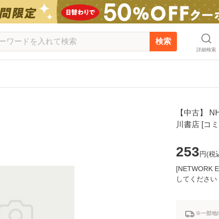
検索
詳細検索
【中古】 NH
川書店 [コ
253
円(
税
[NETWOR
してください
※一部地