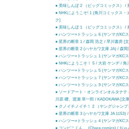
● 美味しんぼ 2 （ビッグコミックス） / 雁
● NHKにようこそ! 1 (角川コミックス・
ク]
● 美味しんぼ 1 （ビッグコミックス） / 雁
● ハンツー×トラッシュ 6 (ヤンマガKCスペ
● 星界の断章 1 / 森岡 浩之 / 早川書房 [文
● 星界の断章 2 (ハヤカワ文庫 JA) / 森岡
● ハンツー×トラッシュ 1 (ヤンマガKCスペ
● NHKにようこそ！ 5 / 大岩 ケンヂ / 
● ハンツー×トラッシュ 5 (ヤンマガKCスペ
● ハンツー×トラッシュ 7 (ヤンマガKCスペ
● ハンツー×トラッシュ 9 (ヤンマガKCスペ
● ソードアート・オンラインオルタナティブ
川原 礫、渡瀬 草一郎 / KADOKAWA [文庫
● クノイチノイチ！ 2 （ヤングジャンプコミ
● 星界の断章 3 (ハヤカワ文庫 JA 1153) 
● ハンツー×トラッシュ 4 (ヤンマガKCスペ
● コンビニくん。 (Chara comics) / 