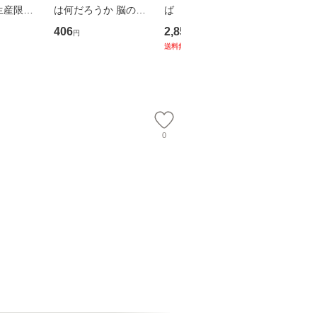
生産限定
は何だろうか 脳の来
ば 〈2枚組〉 [DVD] /
も2時間
翔太×加藤
歴、知覚の錯誤 （講
ブエナ・ビスタ・ホー
めるよう
406
2,852
253
円
円
円
談社現代新書） / 下条
ム・エンターテイメン
計超入門！
送料無料
】
信輔 / 講談社 [新書]
ト [DVD]【メール便送
隆 / 高
【メール便送料無料】
料無料】
（ソフト
【メール
0