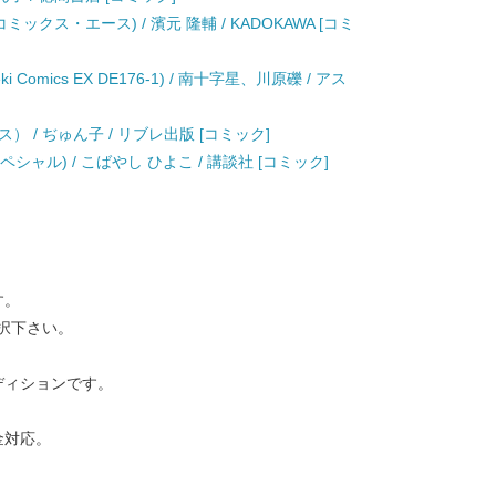
クス・エース) / 濱元 隆輔 / KADOKAWA [コミ
Comics EX DE176-1) / 南十字星、川原礫 / アス
 / ぢゅん子 / リブレ出版 [コミック]
シャル) / こばやし ひよこ / 講談社 [コミック]
す。
択下さい。
ディションです。
金対応。