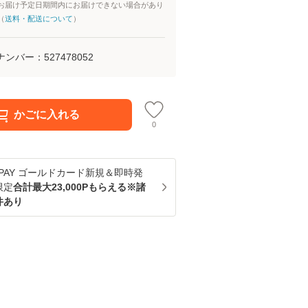
お届け予定日期間内にお届けできない場合があり
（
送料・配送について
）
ナンバー：
527478052
かごに入れる
0
u PAY ゴールドカード新規＆即時発
限定
合計最大23,000Pもらえる※諸
件あり