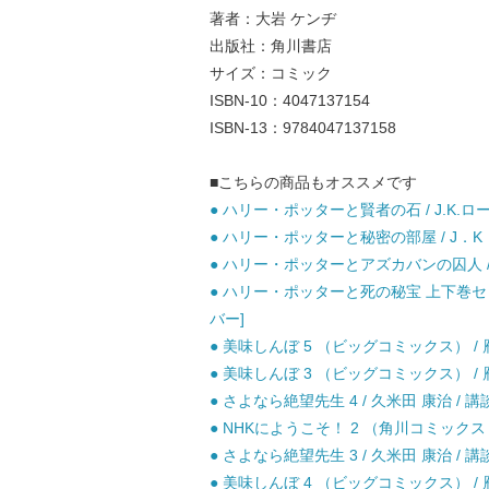
著者：大岩 ケンヂ
出版社：角川書店
サイズ：コミック
ISBN-10：4047137154
ISBN-13：9784047137158
■こちらの商品もオススメです
● ハリー・ポッターと賢者の石 / J.K.ロ
● ハリー・ポッターと秘密の部屋 / J．K．
● ハリー・ポッターとアズカバンの囚人 / J
● ハリー・ポッターと死の秘宝 上下巻セット
バー]
● 美味しんぼ 5 （ビッグコミックス） / 雁
● 美味しんぼ 3 （ビッグコミックス） / 雁
● さよなら絶望先生 4 / 久米田 康治 / 講
● NHKにようこそ！ 2 （角川コミックス・
● さよなら絶望先生 3 / 久米田 康治 / 講
● 美味しんぼ 4 （ビッグコミックス） / 雁