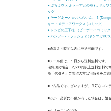
● ぷちえヴぁ ふぁーすとの巻 (カドカワコミッ
ック]
● そーどあーと☆おんらいん。 1 (Dengeki 
キー・メディアワークス [コミック]
● レシピの王子様 （ビーボーイコミックス）
● ハンツー×トラッシュ 2 (ヤンマガKCスペ
■通常２４時間以内に発送可能です。
■メール便は、１冊から送料無料です。
宅急便の場合、2,500円以上送料無料で
※「代引き」ご希望の方は宅急便をご選
■中古品ではございますが、良好なコン
■万が一品質に不備が有った場合は、返
■クリーニング済み。