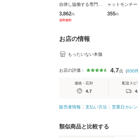
自律し協働する専門職
ャットモンチー 
の看護マネジメントス
ーンレコード [C
3,862
355
円
円
キル 改訂第3版 (看護
【メール便送料
送料無料
学テキストNiCE) / 手
島恵 藤本幸三 / 南江
堂 [単行
お店の情報
もったいない本舗
4.7
お店の評価：
点
(
830
連絡・応対
配送スピ
4.7
4
販売者情報
支払い方法
営業日カレン
類似商品と比較する