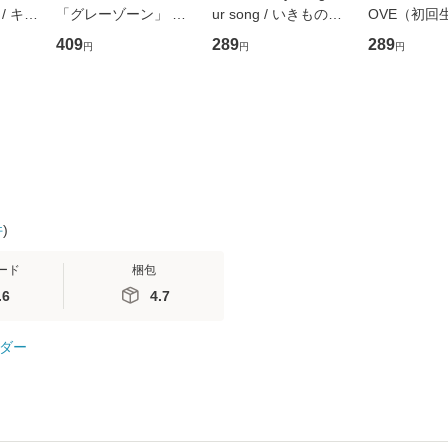
/ キュ
「グレーゾーン」 そ
ur song / いきものが
OVE（初回
D]
の正しい理解と克服法
かり / [CD]【メール便
盤） / 清水
409
289
289
円
円
円
無料】
(SB新書 572) / 岡田尊
送料無料】
ミリヤ / [CD]【メール
司 / ＳＢクリエイティ
便送料無料
ブ [新書]【メール便送
料無料】
件
)
ード
梱包
.6
4.7
ダー