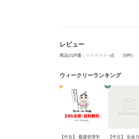
レビュー
商品の評価：
-
点
(0件)
ウィークリーランキング
1
2
【中古】 看護管理学
【中古】 生命力 