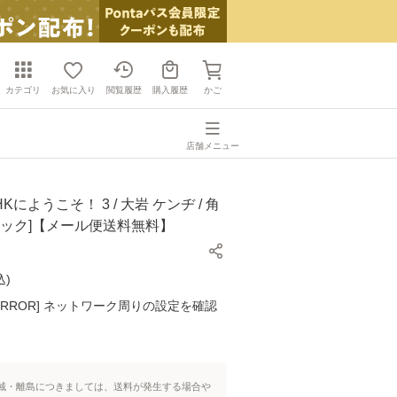
カテゴリ
お気に入り
閲覧履歴
購入履歴
かご
店舗メニュー
Kにようこそ！ 3 / 大岩 ケンヂ / 角
ミック]【メール便送料無料】
込
)
K ERROR] ネットワーク周りの設定を確認
域・離島につきましては、送料が発生する場合や