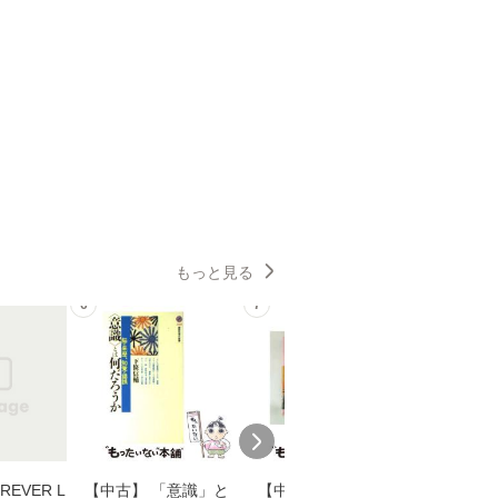
もっと見る
6
7
8
EVER L
【中古】 「意識」と
【中古】 耳をすませ
【中古】