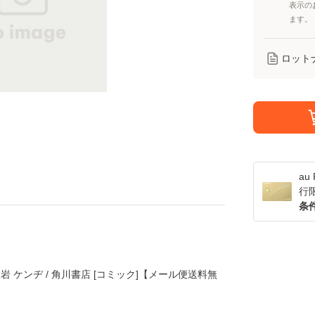
表示の
ます。
ロット
a
行
条
大岩 ケンヂ / 角川書店 [コミック]【メール便送料無