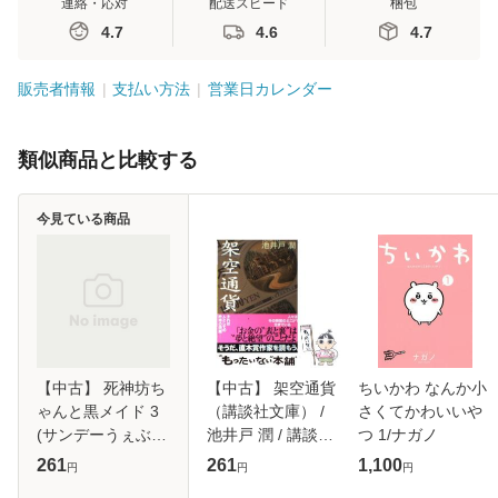
連絡・応対
配送スピード
梱包
4.7
4.6
4.7
販売者情報
支払い方法
営業日カレンダー
類似商品と比較する
今見ている商品
【中古】 死神坊ち
【中古】 架空通貨
ちいかわ なんか小
ゃんと黒メイド 3
（講談社文庫） /
さくてかわいいや
(サンデーうぇぶり
池井戸 潤 / 講談社
つ 1/ナガノ
少年サンデーコミ
[文庫]【メール便送
261
261
1,100
円
円
円
ックス) / 井上小春
料無料】