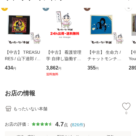
1
2
3
4
【中古】 TREASU
【中古】 看護管理
【中古】 生命力 /
【中
RES / 山下達郎 /
学 自律し協働する
チャットモンチー /
You
イーストウエス
専門職の看護マネ
キューンレコード
のがか
434
3,862
355
28
円
円
円
ト・ジャパン [CD]
ジメントスキル 改
[CD]【メール便送
【
送料無料
【メール便送料無
訂第3版 (看護学テ
料無料】
料
料】
キストNiCE) / 手島
恵 藤本幸三 / 南江
お店の情報
堂 [単行
もったいない本舗
0
4.7
お店の評価：
点
(
826
件
)