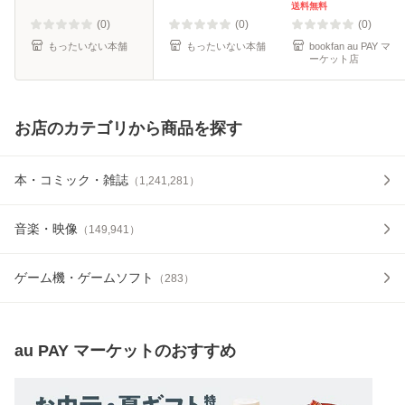
/ 小学館 [コミック]
送料無料
【メール便送料無
(0)
(0)
(0)
料】
もったいない本舗
もったいない本舗
bookfan au PAY マ
ーケット店
お店のカテゴリから商品を探す
本・コミック・雑誌
（
1,241,281
）
音楽・映像
（
149,941
）
ゲーム機・ゲームソフト
（
283
）
au PAY マーケット
のおすすめ