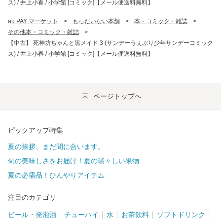
ス) / 井上小春 / 小学館 [コミック]【メール便送料無料】
au PAY マーケット
>
もったいない本舗
>
本・コミック・雑誌
>
その他本・コミック・雑誌
>
【中古】 死神坊ちゃんと黒メイド 3 (サンデーうぇぶり少年サンデーコミック
ス) / 井上小春 / 小学館 [コミック]【メール便送料無料】
ページトップへ
ピックアップ特集
夏の挨拶、まだ間に合います。
旬の美味しさをお届け！夏の瑞々しい果物
夏の必需品！ひんやりアイテム
注目のカテゴリ
ビール・発泡酒
チューハイ
水
お茶飲料
ソフトドリンク