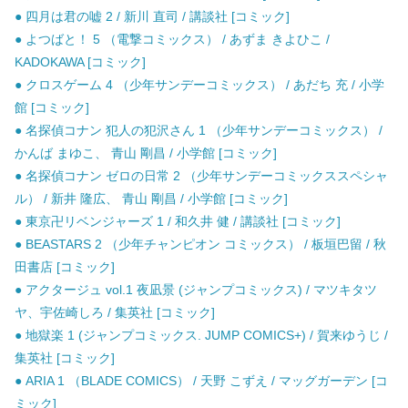
● 四月は君の嘘 2 / 新川 直司 / 講談社 [コミック]
● よつばと！ 5 （電撃コミックス） / あずま きよひこ /
KADOKAWA [コミック]
● クロスゲーム 4 （少年サンデーコミックス） / あだち 充 / 小学
館 [コミック]
● 名探偵コナン 犯人の犯沢さん 1 （少年サンデーコミックス） /
かんば まゆこ、 青山 剛昌 / 小学館 [コミック]
● 名探偵コナン ゼロの日常 2 （少年サンデーコミックススペシャ
ル） / 新井 隆広、 青山 剛昌 / 小学館 [コミック]
● 東京卍リベンジャーズ 1 / 和久井 健 / 講談社 [コミック]
● BEASTARS 2 （少年チャンピオン コミックス） / 板垣巴留 / 秋
田書店 [コミック]
● アクタージュ vol.1 夜凪景 (ジャンプコミックス) / マツキタツ
ヤ、宇佐崎しろ / 集英社 [コミック]
● 地獄楽 1 (ジャンプコミックス. JUMP COMICS+) / 賀来ゆうじ /
集英社 [コミック]
● ARIA 1 （BLADE COMICS） / 天野 こずえ / マッグガーデン [コ
ミック]