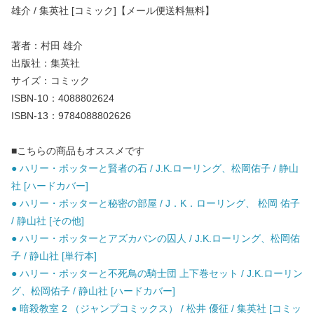
雄介 / 集英社 [コミック]【メール便送料無料】
著者：村田 雄介
出版社：集英社
サイズ：コミック
ISBN-10：4088802624
ISBN-13：9784088802626
■こちらの商品もオススメです
● ハリー・ポッターと賢者の石 / J.K.ローリング、松岡佑子 / 静山
社 [ハードカバー]
● ハリー・ポッターと秘密の部屋 / J．K．ローリング、 松岡 佑子
/ 静山社 [その他]
● ハリー・ポッターとアズカバンの囚人 / J.K.ローリング、松岡佑
子 / 静山社 [単行本]
● ハリー・ポッターと不死鳥の騎士団 上下巻セット / J.K.ローリン
グ、松岡佑子 / 静山社 [ハードカバー]
● 暗殺教室 2 （ジャンプコミックス） / 松井 優征 / 集英社 [コミッ