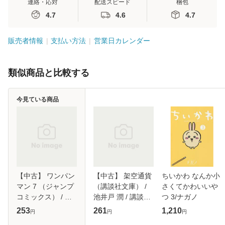
連絡・応対
配送スピード
梱包
4.7
4.6
4.7
販売者情報
支払い方法
営業日カレンダー
類似商品と比較する
今見ている商品
【中古】 ワンパン
【中古】 架空通貨
ちいかわ なんか小
マン 7 （ジャンプ
（講談社文庫） /
さくてかわいいや
コミックス） / 村
池井戸 潤 / 講談社
つ 3/ナガノ
田 雄介 / 集英社
[文庫]【メール便送
253
261
1,210
円
円
円
[コミック]【メール
料無料】