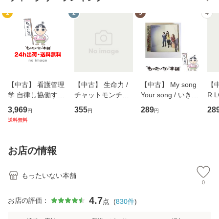
1
2
3
4
【中古】 看護管理
【中古】 生命力 /
【中古】 My song
【中
学 自律し協働する
チャットモンチー /
Your song / いきも
R 
専門職の看護マネ
キューンレコード
のがかり / [CD]
産限
3,969
355
289
28
円
円
円
ジメントスキル 改
[CD]【メール便送
【メール便送料無
翔太
送料無料
訂第3版 (看護学テ
料無料】
料】
[C
キストNiCE) / 手島
料
恵 藤本幸三 / 南江
お店の情報
堂 [単行
もったいない本舗
0
4.7
お店の評価：
点
(
830
件
)