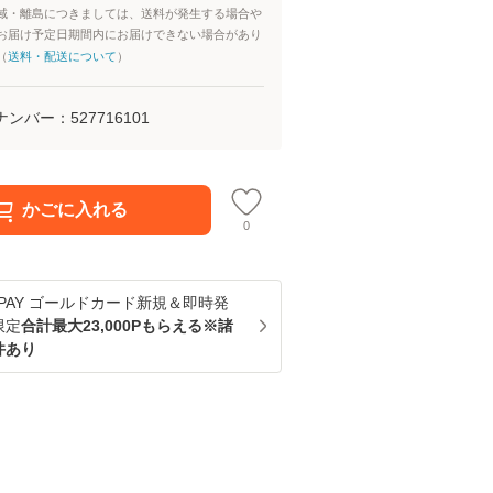
域・離島につきましては、送料が発生する場合や
お届け予定日期間内にお届けできない場合があり
（
送料・配送について
）
ナンバー：
527716101
かごに入れる
0
u PAY ゴールドカード新規＆即時発
限定
合計最大23,000Pもらえる※諸
件あり