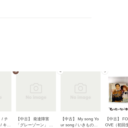
3
4
5
/ チ
【中古】 発達障害
【中古】 My song Yo
【中古】 FOR
/ キュ
「グレーゾーン」 そ
ur song / いきものが
OVE（初回