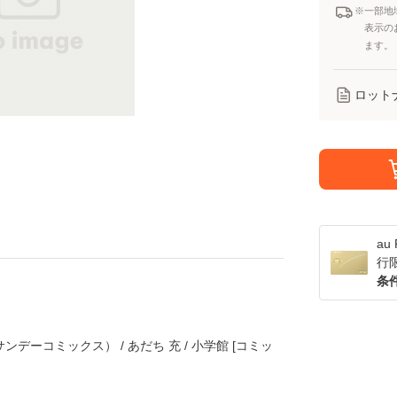
※一部地
表示の
ます。
ロット
a
行
条
ンデーコミックス） / あだち 充 / 小学館 [コミッ