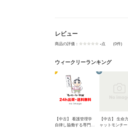
レビュー
商品の評価：
-
点
(0件)
ウィークリーランキング
1
2
【中古】 看護管理学
【中古】 生命力 
自律し協働する専門職
ャットモンチー 