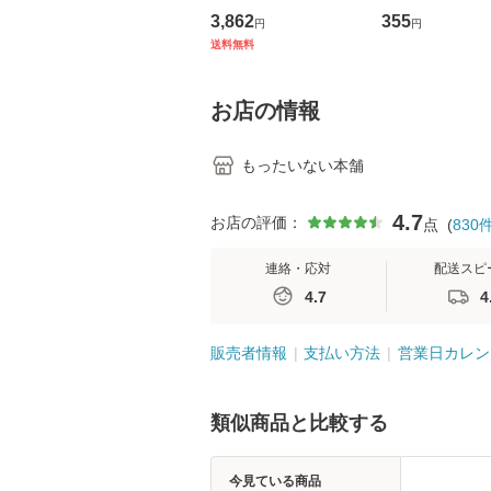
の看護マネジメントス
ーンレコード [C
3,862
355
円
円
キル 改訂第3版 (看護
【メール便送料
送料無料
学テキストNiCE) / 手
島恵 藤本幸三 / 南江
堂 [単行
お店の情報
もったいない本舗
4.7
お店の評価：
点
(
830
連絡・応対
配送スピ
4.7
4
販売者情報
支払い方法
営業日カレン
類似商品と比較する
今見ている商品