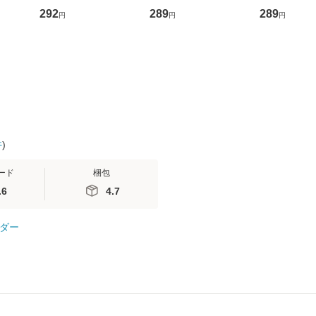
D]
の正しい理解と克服法
かり / [CD]【メール便
盤） / 清水
292
289
289
円
円
円
無料】
(SB新書 572) / 岡田尊
送料無料】
ミリヤ / [CD]【メール
司 / ＳＢクリエイティ
便送料無料
ブ [新書]【メール便送
料無料】
件
)
ード
梱包
.6
4.7
ダー