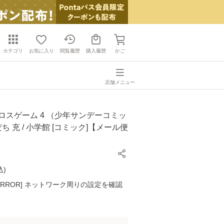
カテゴリ
お気に入り
閲覧履歴
購入履歴
かご
店舗メニュー
ロスゲーム 4 （少年サンデーコミッ
だち 充 / 小学館 [コミック]【メール便
込
)
K ERROR] ネットワーク周りの設定を確認