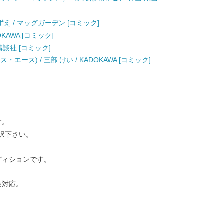
野 こずえ / マッグガーデン [コミック]
OKAWA [コミック]
講談社 [コミック]
エース) / 三部 けい / KADOKAWA [コミック]
す。
択下さい。
ディションです。
金対応。