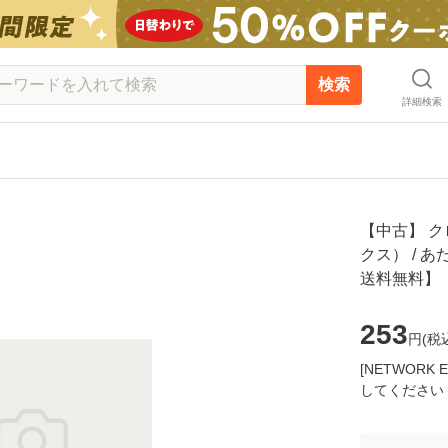
検索
詳細検索
【中古】 ク
クス） / あ
送料無料】
253
円(
税
[NETWOR
してください