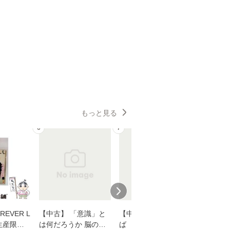
もっと見る
6
7
8
EVER L
【中古】 「意識」と
【中古】 耳をすませ
【中古】
生産限定
は何だろうか 脳の来
ば 〈2枚組〉 [DVD] /
も2時間