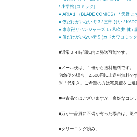
/ 小学館 [コミック]
● ARIA 1 （BLADE COMICS） / 天
● 僕だけがいない街 3 / 三部 けい / KAD
● 東京卍リベンジャーズ 1 / 和久井 健 / 
● 僕だけがいない街 5 (カドカワコミックス・
■通常２４時間以内に発送可能です。
■メール便は、１冊から送料無料です。
宅急便の場合、2,500円以上送料無料で
※「代引き」ご希望の方は宅急便をご選
■中古品ではございますが、良好なコン
■万が一品質に不備が有った場合は、返
■クリーニング済み。