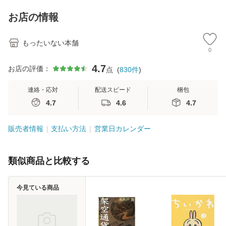
キストNiCE) / 手島
料
恵 藤本幸三 / 南江
お店の情報
堂 [単行
もったいない本舗
0
4.7
お店の評価：
点
(
830
件
)
連絡・応対
配送スピード
梱包
4.7
4.6
4.7
販売者情報
支払い方法
営業日カレンダー
類似商品と比較する
今見ている商品