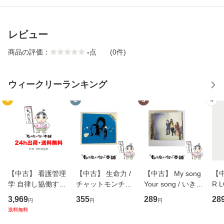
レビュー
商品の評価：
-
点
(0件)
ウィークリーランキング
1
2
3
4
【中古】 看護管理
【中古】 生命力 /
【中古】 My song
【中
学 自律し協働する
チャットモンチー /
Your song / いきも
R 
専門職の看護マネ
キューンレコード
のがかり / [CD]
産限
3,969
355
289
28
円
円
円
ジメントスキル 改
[CD]【メール便送
【メール便送料無
翔太
送料無料
訂第3版 (看護学テ
料無料】
料】
[C