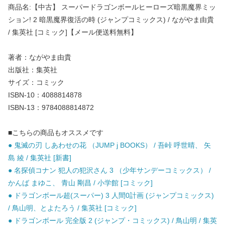
商品名:【中古】 スーパードラゴンボールヒーローズ暗黒魔界ミッ
ション! 2 暗黒魔界復活の時 (ジャンプコミックス) / ながやま由貴
/ 集英社 [コミック]【メール便送料無料】
著者：ながやま由貴
出版社：集英社
サイズ：コミック
ISBN-10：4088814878
ISBN-13：9784088814872
■こちらの商品もオススメです
● 鬼滅の刃 しあわせの花 （JUMP j BOOKS） / 吾峠 呼世晴、 矢
島 綾 / 集英社 [新書]
● 名探偵コナン 犯人の犯沢さん 3 （少年サンデーコミックス） /
かんば まゆこ、 青山 剛昌 / 小学館 [コミック]
● ドラゴンボール超(スーパー) 3 人間0計画 (ジャンプコミックス)
/ 鳥山明、とよたろう / 集英社 [コミック]
● ドラゴンボール 完全版 2 (ジャンプ・コミックス) / 鳥山明 / 集英