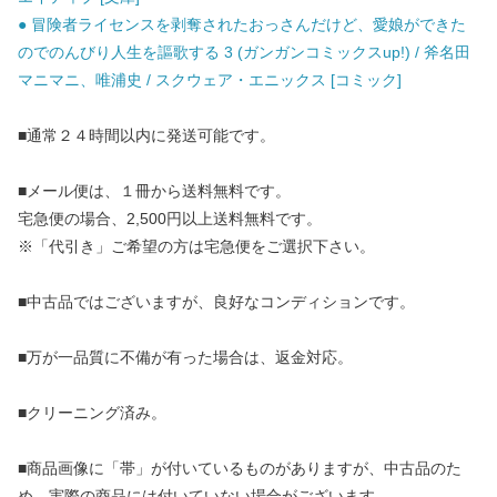
● 冒険者ライセンスを剥奪されたおっさんだけど、愛娘ができた
のでのんびり人生を謳歌する 3 (ガンガンコミックスup!) / 斧名田
マニマニ、唯浦史 / スクウェア・エニックス [コミック]
■通常２４時間以内に発送可能です。
■メール便は、１冊から送料無料です。
宅急便の場合、2,500円以上送料無料です。
※「代引き」ご希望の方は宅急便をご選択下さい。
■中古品ではございますが、良好なコンディションです。
■万が一品質に不備が有った場合は、返金対応。
■クリーニング済み。
■商品画像に「帯」が付いているものがありますが、中古品のた
め、実際の商品には付いていない場合がございます。