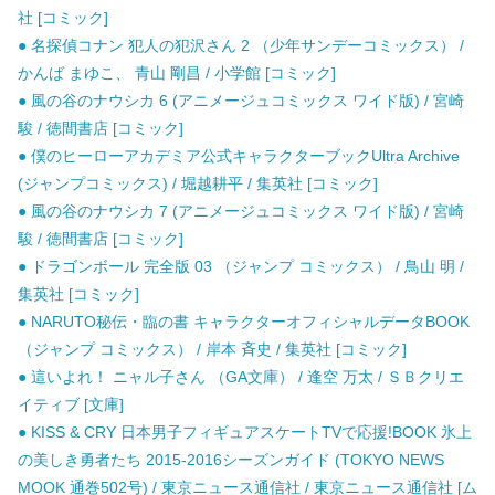
社 [コミック]
● 名探偵コナン 犯人の犯沢さん 2 （少年サンデーコミックス） /
かんば まゆこ、 青山 剛昌 / 小学館 [コミック]
● 風の谷のナウシカ 6 (アニメージュコミックス ワイド版) / 宮崎
駿 / 徳間書店 [コミック]
● 僕のヒーローアカデミア公式キャラクターブックUltra Archive
(ジャンプコミックス) / 堀越耕平 / 集英社 [コミック]
● 風の谷のナウシカ 7 (アニメージュコミックス ワイド版) / 宮崎
駿 / 徳間書店 [コミック]
● ドラゴンボール 完全版 03 （ジャンプ コミックス） / 鳥山 明 /
集英社 [コミック]
● NARUTO秘伝・臨の書 キャラクターオフィシャルデータBOOK
（ジャンプ コミックス） / 岸本 斉史 / 集英社 [コミック]
● 這いよれ！ ニャル子さん （GA文庫） / 逢空 万太 / ＳＢクリエ
イティブ [文庫]
● KISS & CRY 日本男子フィギュアスケートTVで応援!BOOK 氷上
の美しき勇者たち 2015-2016シーズンガイド (TOKYO NEWS
MOOK 通巻502号) / 東京ニュース通信社 / 東京ニュース通信社 [ム