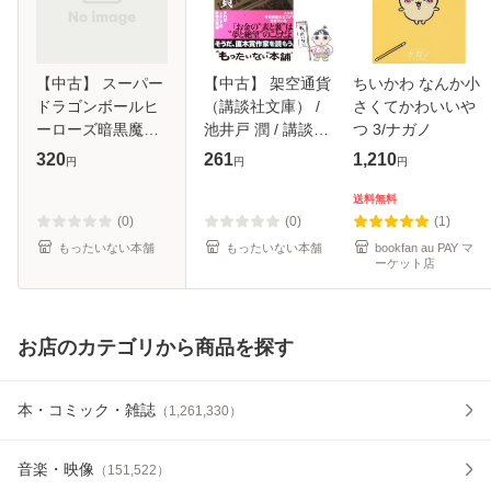
【中古】 スーパー
【中古】 架空通貨
ちいかわ なんか小
ドラゴンボールヒ
（講談社文庫） /
さくてかわいいや
ーローズ暗黒魔界
池井戸 潤 / 講談社
つ 3/ナガノ
ミッション! 2 暗黒
[文庫]【メール便送
320
261
1,210
円
円
円
魔界復活の時 (ジ
料無料】
ャンプコミックス)
送料無料
/ ながやま由貴 / 集
(0)
(0)
(1)
英社 [コ
もったいない本舗
もったいない本舗
bookfan au PAY マ
ーケット店
お店のカテゴリから商品を探す
本・コミック・雑誌
（
1,261,330
）
音楽・映像
（
151,522
）