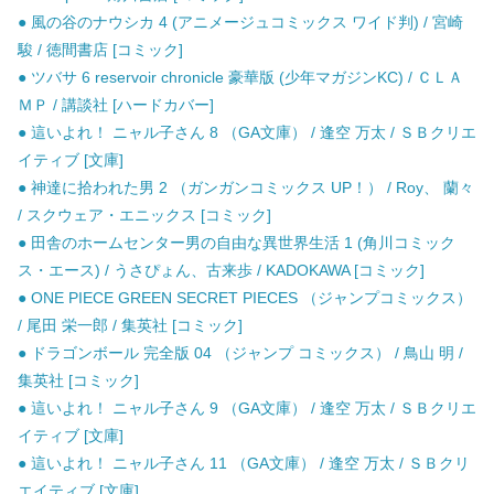
● 風の谷のナウシカ 4 (アニメージュコミックス ワイド判) / 宮崎
駿 / 徳間書店 [コミック]
● ツバサ 6 reservoir chronicle 豪華版 (少年マガジンKC) / ＣＬＡ
ＭＰ / 講談社 [ハードカバー]
● 這いよれ！ ニャル子さん 8 （GA文庫） / 逢空 万太 / ＳＢクリエ
イティブ [文庫]
● 神達に拾われた男 2 （ガンガンコミックス UP！） / Roy、 蘭々
/ スクウェア・エニックス [コミック]
● 田舎のホームセンター男の自由な異世界生活 1 (角川コミック
ス・エース) / うさぴょん、古来歩 / KADOKAWA [コミック]
● ONE PIECE GREEN SECRET PIECES （ジャンプコミックス）
/ 尾田 栄一郎 / 集英社 [コミック]
● ドラゴンボール 完全版 04 （ジャンプ コミックス） / 鳥山 明 /
集英社 [コミック]
● 這いよれ！ ニャル子さん 9 （GA文庫） / 逢空 万太 / ＳＢクリエ
イティブ [文庫]
● 這いよれ！ ニャル子さん 11 （GA文庫） / 逢空 万太 / ＳＢクリ
エイティブ [文庫]