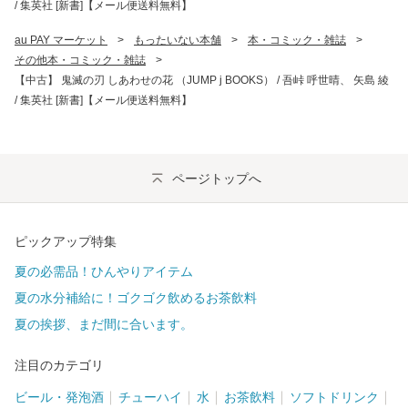
/ 集英社 [新書]【メール便送料無料】
au PAY マーケット
>
もったいない本舗
>
本・コミック・雑誌
>
その他本・コミック・雑誌
>
【中古】 鬼滅の刃 しあわせの花 （JUMP j BOOKS） / 吾峠 呼世晴、 矢島 綾
/ 集英社 [新書]【メール便送料無料】
ページトップへ
ピックアップ特集
夏の必需品！ひんやりアイテム
夏の水分補給に！ゴクゴク飲めるお茶飲料
夏の挨拶、まだ間に合います。
注目のカテゴリ
ビール・発泡酒
チューハイ
水
お茶飲料
ソフトドリンク