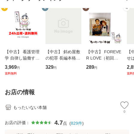
1
2
3
4
【中古】 看護管理
【中古】 斜め屋敷
【中古】 FOREVE
【
学 自律し協働する
の犯罪 長編本格推
R LOVE（初回生
せば
専門職の看護マネ
理小説 (光文社文
産限定盤） / 清水
VD
3,969
329
289
2,8
円
円
円
ジメントスキル 改
庫) / 島田荘司 / 光
翔太×加藤ミリヤ /
タ
送料無料
送料
訂第3版 (看護学テ
文社 [文庫]【メー
[CD]【メール便送
ター
キストNiCE) / 手島
ル便送料無料】
料無料】
VD
恵 藤本幸三 / 南江
料
お店の情報
堂 [単行
もったいない本舗
0
4.7
お店の評価：
点
(
829
件
)