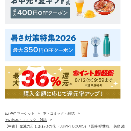
au PAY マーケット
>
本・コミック・雑誌
>
その他本・コミック・雑誌
>
【中古】 鬼滅の刃 しあわせの花 （JUMP j BOOKS） / 吾峠 呼世晴、 矢島 綾