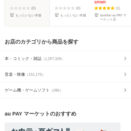
集英社 [新書]【メ
送料無料
ール便送料無料】
(0)
(0)
(1)
もったいない本舗
もったいない本舗
bookfan au PAY マ
ーケット店
お店のカテゴリから商品を探す
本・コミック・雑誌
（
1,257,329
）
音楽・映像
（
151,175
）
ゲーム機・ゲームソフト
（
280
）
au PAY マーケット
のおすすめ