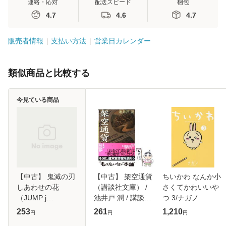
連絡・応対
配送スピード
梱包
4.7
4.6
4.7
販売者情報
支払い方法
営業日カレンダー
類似商品と比較する
今見ている商品
【中古】 鬼滅の刃
【中古】 架空通貨
ちいかわ なんか小
しあわせの花
（講談社文庫） /
さくてかわいいや
（JUMP j
池井戸 潤 / 講談社
つ 3/ナガノ
BOOKS） / 吾峠
[文庫]【メール便送
253
261
1,210
円
円
円
呼世晴、 矢島 綾 /
料無料】