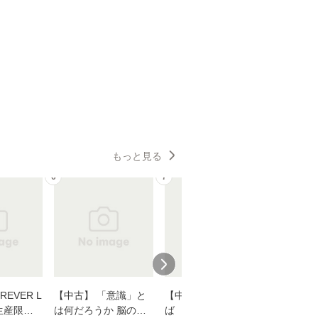
もっと見る
6
7
8
EVER L
【中古】 「意識」と
【中古】 耳をすませ
【中古】
生産限定
は何だろうか 脳の来
ば 〈2枚組〉 [DVD] /
も2時間