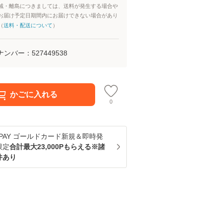
域・離島につきましては、送料が発生する場合や
お届け予定日期間内にお届けできない場合があり
（
送料・配送について
）
ナンバー：
527449538
かごに入れる
0
u PAY ゴールドカード新規＆即時発
限定
合計最大23,000Pもらえる※諸
件あり