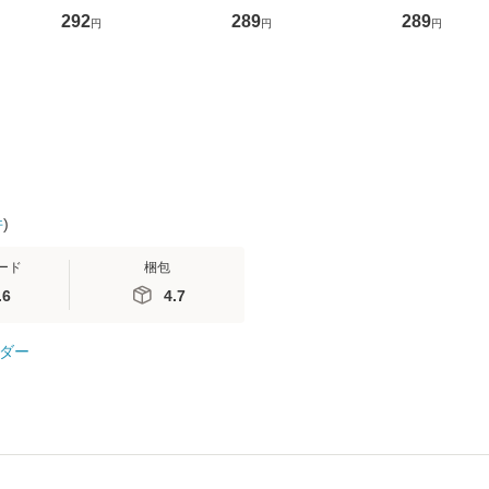
D]
の正しい理解と克服法
かり / [CD]【メール便
盤） / 清水
292
289
289
円
円
円
無料】
(SB新書 572) / 岡田尊
送料無料】
ミリヤ / [CD]【メール
司 / ＳＢクリエイティ
便送料無料
ブ [新書]【メール便送
料無料】
件
)
ード
梱包
.6
4.7
ダー