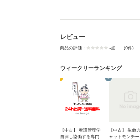
レビュー
商品の評価：
-
点
(0件)
ウィークリーランキング
1
2
【中古】 看護管理学
【中古】 生命力 
自律し協働する専門職
ャットモンチー 