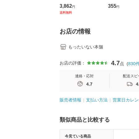
の看護マネジメントス
ーンレコード [C
3,862
355
円
円
キル 改訂第3版 (看護
【メール便送料
送料無料
学テキストNiCE) / 手
島恵 藤本幸三 / 南江
堂 [単行
お店の情報
もったいない本舗
4.7
お店の評価：
点
(
830
連絡・応対
配送スピ
4.7
4
販売者情報
支払い方法
営業日カレン
類似商品と比較する
今見ている商品