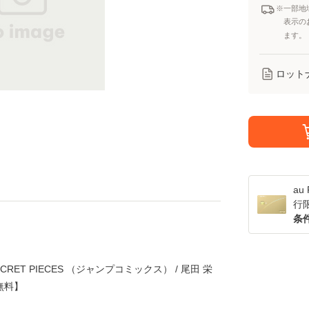
※一部地
表示の
ます。
ロット
a
行
条
SECRET PIECES （ジャンプコミックス） / 尾田 栄
無料】