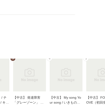
3
4
5
/ チ
【中古】 発達障害
【中古】 My song Yo
【中古】 FOR
/ キュ
「グレーゾーン」 そ
ur song / いきものが
OVE（初回