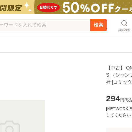
検索
詳細検索
【中古】 ONE
S （ジャンプ
社 [コミッ
294
円(
税
[NETWOR
してください