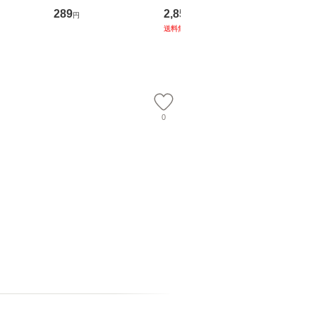
翔太×加藤
歴、知覚の錯誤 （講
ブエナ・ビスタ・ホー
めるよう
289
2,852
253
円
円
円
談社現代新書） / 下条
ム・エンターテイメン
計超入門！
送料無料
】
信輔 / 講談社 [新書]
ト [DVD]【メール便送
隆 / 高
【メール便送料無料】
料無料】
（ソフト
【メール
0