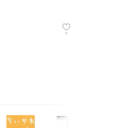
会、吉田元重 玉井済
【メール
夫 / 新評論 [単行本]
【メール
0