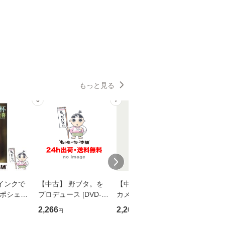
もっと見る
6
7
8
インクで
【中古】 野ブタ。を
【中古】 明日なき森
【中古】
・ポシェッ
プロデュース [DVD-B
カメムシ先生が熊野で
からだの
吾 / 祥伝
OX] / バップ [DVD]
語る / 熊野の森ネット
四季 / 藤
2,266
2,266
1,691
円
円
円
【メール便送
【メール便送料無料】
ワークいちいがしの
漁村文化協