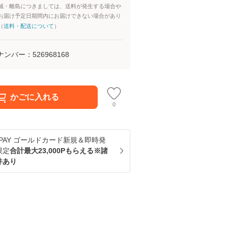
域・離島につきましては、送料が発生する場合や
お届け予定日期間内にお届けできない場合があり
（
送料・配送について
）
ナンバー：
526968168
かごに入れる
0
u PAY ゴールドカード新規＆即時発
限定
合計最大23,000Pもらえる※諸
件あり