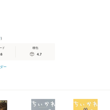
 / 手
料無料】
 南江
件
)
ード
梱包
.6
4.7
ダー