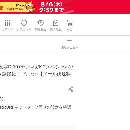
カテゴリ
お気に入り
閲覧履歴
購入履歴
かご
店舗メニュー
字D 10 (ヤンマガKCスペシャル) /
 / 講談社 [コミック]【メール便送料
込
)
K ERROR] ネットワーク周りの設定を確認