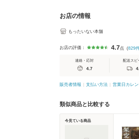
料】
学テキストNiCE)
島恵 藤本幸三 /
堂 [単行
お店の情報
もったいない本舗
4.7
お店の評価：
点
(
829
連絡・応対
配送スピ
4.7
4
販売者情報
支払い方法
営業日カレン
類似商品と比較する
今見ている商品