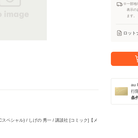
※一部地
表示の
ます。
ロット
a
行
条
スペシャル) / しげの 秀一 / 講談社 [コミック]【メ