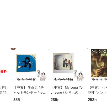
3
4
5
管理学
【中古】 生命力 / チ
【中古】 My song Yo
【中古】 ウ
専門職
ャットモンチー / キュ
ur song / いきものが
乾杯 (ノン
ントス
ーンレコード [CD]
かり / [CD]【メール便
ト) / 東野圭
355
289
253
円
円
円
(看護
【メール便送料無料】
送料無料】
社 [文庫]