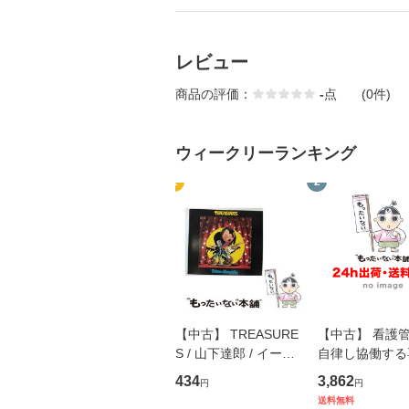
レビュー
商品の評価：
-
点
(0件)
ウィークリーランキング
1
2
【中古】 TREASURE
【中古】 看護
S / 山下達郎 / イース
自律し協働する
トウエスト・ジャパン
の看護マネジメ
434
3,862
円
円
[CD]【メール便送料無
キル 改訂第3版 
送料無料