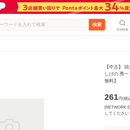
検索
詳細検索
【中古】 頭文
しげの 秀一
無料】
261
円(
税
[NETWOR
してください