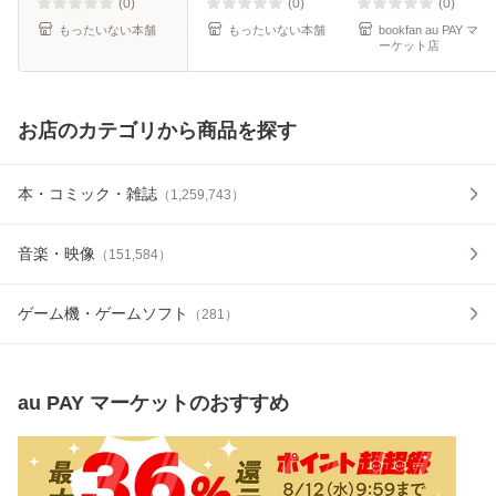
(0)
(0)
(0)
もったいない本舗
もったいない本舗
bookfan au PAY マ
ーケット店
お店のカテゴリから商品を探す
本・コミック・雑誌
（
1,259,743
）
音楽・映像
（
151,584
）
ゲーム機・ゲームソフト
（
281
）
au PAY マーケット
のおすすめ