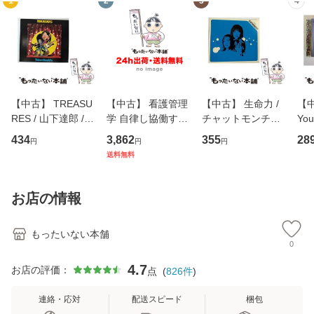
1
2
3
4
【中古】 TREASU
【中古】 看護管理
【中古】 生命力 /
【中
RES / 山下達郎 /
学 自律し協働する
チャットモンチー /
You
イーストウエス
専門職の看護マネ
キューンレコード
のがか
434
3,862
355
28
円
円
円
ト・ジャパン [CD]
ジメントスキル 改
[CD]【メール便送
【
送料無料
【メール便送料無
訂第3版 (看護学テ
料無料】
料
料】
キストNiCE) / 手島
恵 藤本幸三 / 南江
お店の情報
堂 [単行
もったいない本舗
0
4.7
お店の評価：
点
(
826
件
)
連絡・応対
配送スピード
梱包