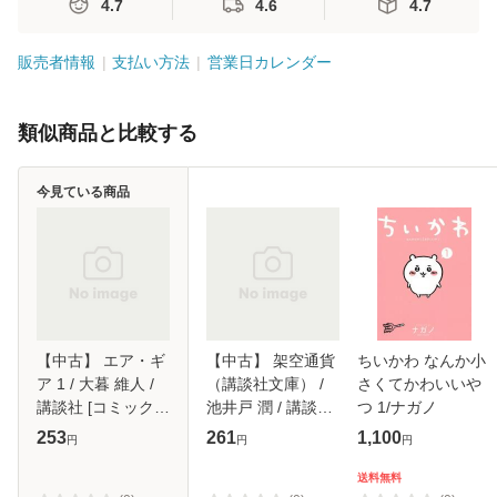
4.7
4.6
4.7
販売者情報
支払い方法
営業日カレンダー
類似商品と比較する
今見ている商品
【中古】 エア・ギ
【中古】 架空通貨
ちいかわ なんか小
ア 1 / 大暮 維人 /
（講談社文庫） /
さくてかわいいや
講談社 [コミック]
池井戸 潤 / 講談社
つ 1/ナガノ
【メール便送料無
[文庫]【メール便送
253
261
1,100
円
円
円
料】
料無料】
送料無料