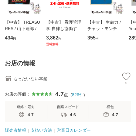
【中古】 TREASU
【中古】 看護管理
【中古】 生命力 /
【中
RES / 山下達郎 /
学 自律し協働する
チャットモンチー /
You
イーストウエス
専門職の看護マネ
キューンレコード
のがか
434
3,862
355
28
円
円
円
ト・ジャパン [CD]
ジメントスキル 改
[CD]【メール便送
【
送料無料
【メール便送料無
訂第3版 (看護学テ
料無料】
料
料】
キストNiCE) / 手島
恵 藤本幸三 / 南江
お店の情報
堂 [単行
もったいない本舗
0
4.7
お店の評価：
点
(
826
件
)
連絡・応対
配送スピード
梱包
4.7
4.6
4.7
販売者情報
支払い方法
営業日カレンダー