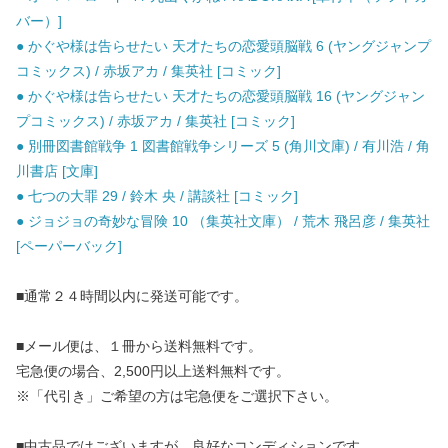
バー）]
● かぐや様は告らせたい 天才たちの恋愛頭脳戦 6 (ヤングジャンプ
コミックス) / 赤坂アカ / 集英社 [コミック]
● かぐや様は告らせたい 天才たちの恋愛頭脳戦 16 (ヤングジャン
プコミックス) / 赤坂アカ / 集英社 [コミック]
● 別冊図書館戦争 1 図書館戦争シリーズ 5 (角川文庫) / 有川浩 / 角
川書店 [文庫]
● 七つの大罪 29 / 鈴木 央 / 講談社 [コミック]
● ジョジョの奇妙な冒険 10 （集英社文庫） / 荒木 飛呂彦 / 集英社
[ペーパーバック]
■通常２４時間以内に発送可能です。
■メール便は、１冊から送料無料です。
宅急便の場合、2,500円以上送料無料です。
※「代引き」ご希望の方は宅急便をご選択下さい。
■中古品ではございますが、良好なコンディションです。