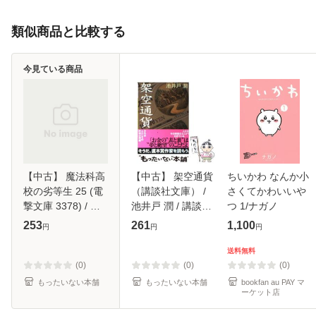
類似商品と比較する
今見ている商品
【中古】 魔法科高
【中古】 架空通貨
ちいかわ なんか小
校の劣等生 25 (電
（講談社文庫） /
さくてかわいいや
撃文庫 3378) / 佐
池井戸 潤 / 講談社
つ 1/ナガノ
島勤 / KADOKAWA
[文庫]【メール便送
253
261
1,100
円
円
円
[文庫]【メール便送
料無料】
料無料】
送料無料
(0)
(0)
(0)
もったいない本舗
もったいない本舗
bookfan au PAY マ
ーケット店