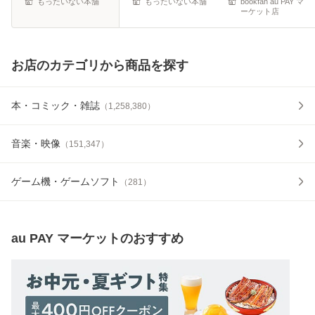
もったいない本舗
もったいない本舗
bookfan au PAY マ
ーケット店
お店のカテゴリから商品を探す
本・コミック・雑誌
（
1,258,380
）
音楽・映像
（
151,347
）
ゲーム機・ゲームソフト
（
281
）
au PAY マーケット
のおすすめ