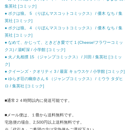
集英社 [コミック]
● ボクは狼。 5 （りぼんマスコットコミックス） / 優木 なち / 集
英社 [コミック]
● ボクは狼。 4 （りぼんマスコットコミックス） / 優木 なち / 集
英社 [コミック]
● なめて、かじって、ときどき愛でて 1 (Cheese!フラワーコミッ
クス) / 湯町深 / 小学館 [コミック]
● 火ノ丸相撲 15 （ジャンプコミックス） / 川田 / 集英社 [コミッ
ク]
● クイーンズ・クオリティ 3 / 最富 キョウスケ / 小学館 [コミック]
● ゆらぎ荘の幽奈さん 6 （ジャンプコミックス） / ミウラ タダヒ
ロ / 集英社 [コミック]
■通常２４時間以内に発送可能です。
■メール便は、１冊から送料無料です。
宅急便の場合、2,500円以上送料無料です。
※「代引き」ご希望の方は宅急便をご選択下さい。