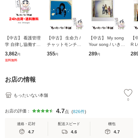
【中古】 看護管理
【中古】 生命力 /
【中古】 My song
【中
学 自律し協働する
チャットモンチー /
Your song / いきも
R 
専門職の看護マネ
キューンレコード
のがかり / [CD]
産限
3,862
355
289
28
円
円
円
ジメントスキル 改
[CD]【メール便送
【メール便送料無
翔太
送料無料
訂第3版 (看護学テ
料無料】
料】
[C
キストNiCE) / 手島
料
恵 藤本幸三 / 南江
お店の情報
堂 [単行
もったいない本舗
0
4.7
お店の評価：
点
(
826
件
)
連絡・応対
配送スピード
梱包
4.7
4.6
4.7