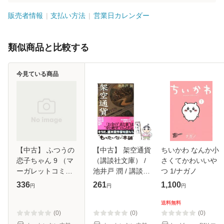
販売者情報
支払い方法
営業日カレンダー
類似商品と比較する
今見ている商品
【中古】 ふつうの
【中古】 架空通貨
ちいかわ なんか小
恋子ちゃん 9 （マ
（講談社文庫） /
さくてかわいいや
ーガレットコミッ
池井戸 潤 / 講談社
つ 1/ナガノ
クス） / ななじ 眺
[文庫]【メール便送
336
261
1,100
円
円
円
/ 集英社 [コミック]
料無料】
【メール便送料無
送料無料
料】
(0)
(0)
(0)