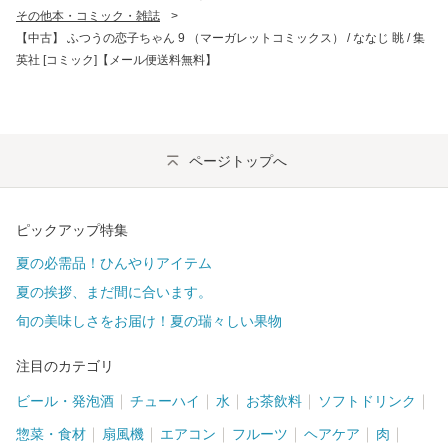
その他本・コミック・雑誌
>
【中古】 ふつうの恋子ちゃん 9 （マーガレットコミックス） / ななじ 眺 / 集
英社 [コミック]【メール便送料無料】
ページトップへ
ピックアップ特集
夏の必需品！ひんやりアイテム
夏の挨拶、まだ間に合います。
旬の美味しさをお届け！夏の瑞々しい果物
注目のカテゴリ
ビール・発泡酒
チューハイ
水
お茶飲料
ソフトドリンク
惣菜・食材
扇風機
エアコン
フルーツ
ヘアケア
肉