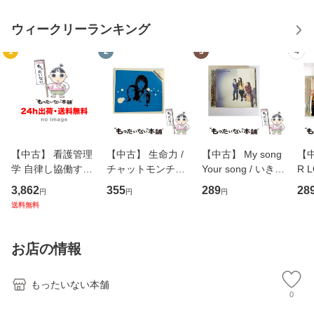
ウィークリーランキング
1
2
3
4
【中古】 看護管理
【中古】 生命力 /
【中古】 My song
【中
学 自律し協働する
チャットモンチー /
Your song / いきも
R 
専門職の看護マネ
キューンレコード
のがかり / [CD]
産限
3,862
355
289
28
円
円
円
ジメントスキル 改
[CD]【メール便送
【メール便送料無
翔太
送料無料
訂第3版 (看護学テ
料無料】
料】
[C
キストNiCE) / 手島
料
恵 藤本幸三 / 南江
お店の情報
堂 [単行
もったいない本舗
0