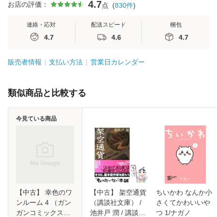
4.7
お店の評価：
点
(
830
件
)
連絡・応対
配送スピード
梱包
4.7
4.6
4.7
販売者情報
支払い方法
営業日カレンダー
類似商品と比較する
今見ている商品
【中古】 幸色のワ
【中古】 架空通貨
ちいかわ なんか小
ンルーム 4 （ガン
（講談社文庫） /
さくてかわいいや
ガンコミックス
池井戸 潤 / 講談社
つ 1/ナガノ