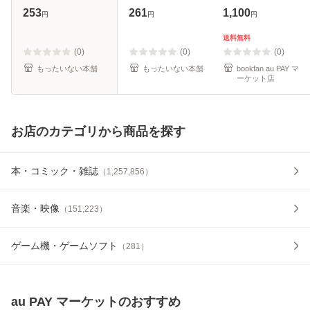
pixiv） / はくり /
[文庫]【メール便送
253
261
1,100
円
円
円
スクウェア・エニ
料無料】
ックス [コミック]
送料無料
【メール便送料無
(0)
(0)
(0)
料】
もったいない本舗
もったいない本舗
bookfan au PAY マ
ーケット店
お店のカテゴリから商品を探す
本・コミック・雑誌
（
1,257,856
）
音楽・映像
（
151,223
）
ゲーム機・ゲームソフト
（
281
）
au PAY マーケット
のおすすめ