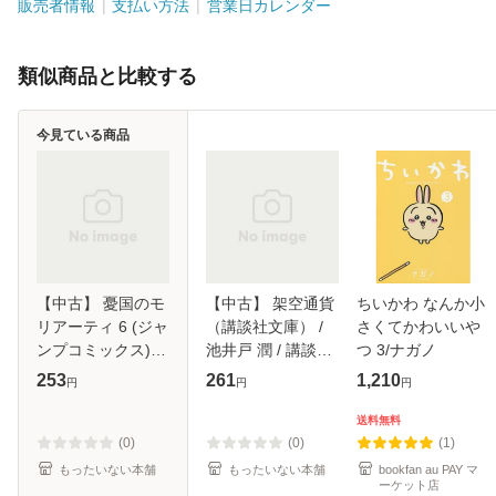
販売者情報
支払い方法
営業日カレンダー
類似商品と比較する
今見ている商品
【中古】 憂国のモ
【中古】 架空通貨
ちいかわ なんか小
リアーティ 6 (ジャ
（講談社文庫） /
さくてかわいいや
ンプコミックス) /
池井戸 潤 / 講談社
つ 3/ナガノ
コナン・ドイル、
[文庫]【メール便送
253
261
1,210
円
円
円
竹内良輔 / 集英社
料無料】
[コミック]【メール
送料無料
便送料無料】
(0)
(0)
(1)
もったいない本舗
もったいない本舗
bookfan au PAY マ
ーケット店