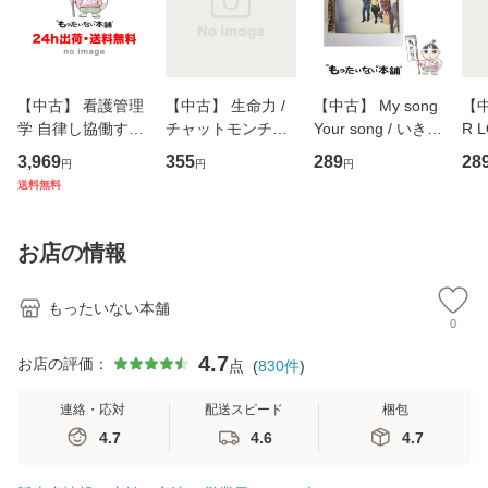
【中古】 看護管理
【中古】 生命力 /
【中古】 My song
【中
学 自律し協働する
チャットモンチー /
Your song / いきも
R 
専門職の看護マネ
キューンレコード
のがかり / [CD]
産限
3,969
355
289
28
円
円
円
ジメントスキル 改
[CD]【メール便送
【メール便送料無
翔太
送料無料
訂第3版 (看護学テ
料無料】
料】
[C
キストNiCE) / 手島
料
恵 藤本幸三 / 南江
お店の情報
堂 [単行
もったいない本舗
0
4.7
お店の評価：
点
(
830
件
)
連絡・応対
配送スピード
梱包
4.7
4.6
4.7