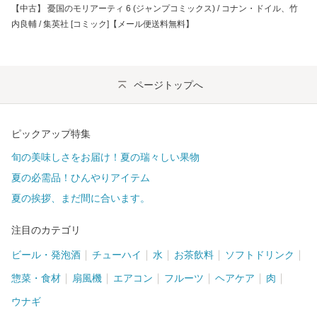
【中古】 憂国のモリアーティ 6 (ジャンプコミックス) / コナン・ドイル、竹
内良輔 / 集英社 [コミック]【メール便送料無料】
ページトップへ
ピックアップ特集
旬の美味しさをお届け！夏の瑞々しい果物
夏の必需品！ひんやりアイテム
夏の挨拶、まだ間に合います。
注目のカテゴリ
ビール・発泡酒
チューハイ
水
お茶飲料
ソフトドリンク
惣菜・食材
扇風機
エアコン
フルーツ
ヘアケア
肉
ウナギ