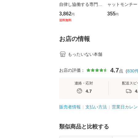
自律し協働する専門職
ャットモンチー 
の看護マネジメントス
ーンレコード [C
3,862
355
円
円
キル 改訂第3版 (看護
【メール便送料
送料無料
学テキストNiCE) / 手
島恵 藤本幸三 / 南江
堂 [単行
お店の情報
もったいない本舗
4.7
お店の評価：
点
(
830
連絡・応対
配送スピ
4.7
4
販売者情報
支払い方法
営業日カレン
類似商品と比較する