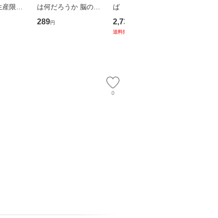
生産限定
は何だろうか 脳の来
ば 〈2枚組〉 [DVD] /
も2時間
翔太×加藤
歴、知覚の錯誤 （講
ブエナ・ビスタ・ホー
めるよう
289
2,735
253
円
円
円
談社現代新書） / 下条
ム・エンターテイメン
計超入門！
送料無料
】
信輔 / 講談社 [新書]
ト [DVD]【メール便送
隆 / 高
【メール便送料無料】
料無料】
（ソフト
【メール
0