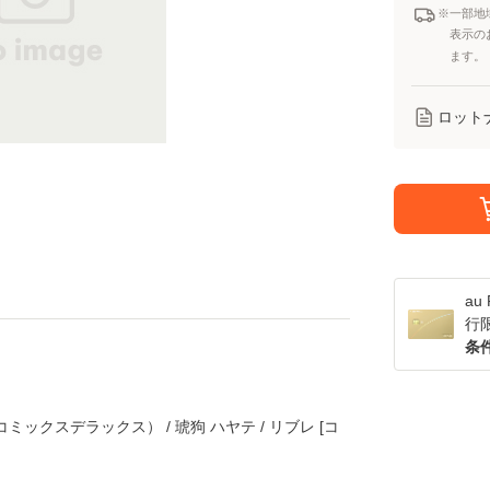
※一部地
表示の
ます。
ロット
a
行
条
ックスデラックス） / 琥狗 ハヤテ / リブレ [コ