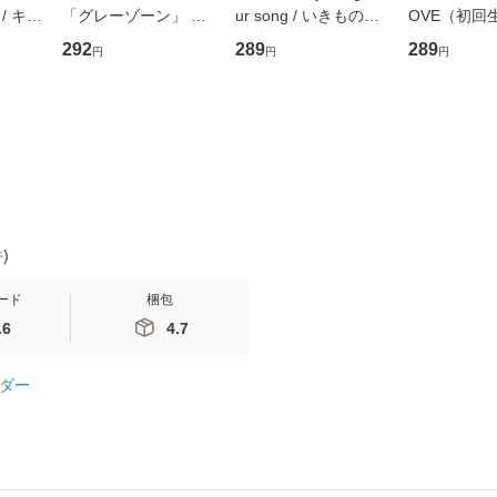
/ キュ
「グレーゾーン」 そ
ur song / いきものが
OVE（初回
D]
の正しい理解と克服法
かり / [CD]【メール便
盤） / 清水
292
289
289
円
円
円
無料】
(SB新書 572) / 岡田尊
送料無料】
ミリヤ / [CD]【メール
司 / ＳＢクリエイティ
便送料無料
ブ [新書]【メール便送
料無料】
件
)
ード
梱包
.6
4.7
ダー