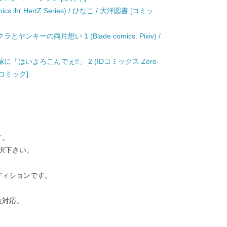
ihr HertZ Series) / ひなこ / 大洋図書 [コミッ
ーの両片想い 1 (Blade comics. Pixiv) /
はいよろこんでぇ!!」 2 (IDコミックス Zero-
 [コミック]
す。
択下さい。
ディションです。
金対応。