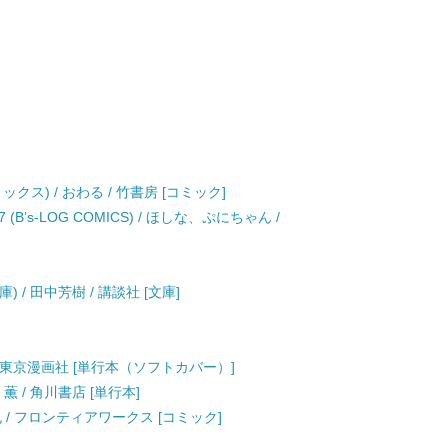
ス) / おわる / 竹書房 [コミック]
’s-LOG COMICS) / ほしな、ぷにちゃん /
 / 田中芳樹 / 講談社 [文庫]
乃 / 東京漫画社 [単行本（ソフトカバー）]
薫 / 角川書店 [単行本]
裏屋蘭丸 / フロンティアワークス [コミック]