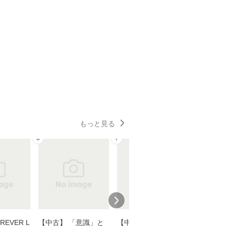
もっと見る
6
7
8
EVER L
【中古】 「意識」と
【中古】 耳をすませ
【中古】