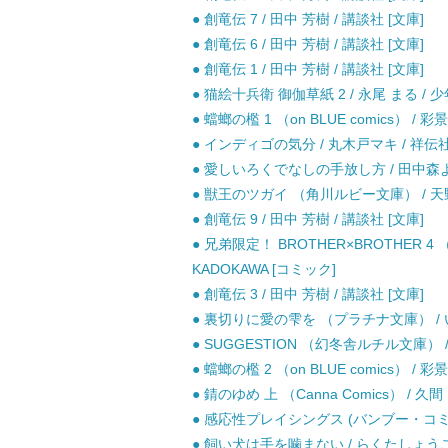
● 創竜伝 7 / 田中 芳樹 / 講談社 [文庫]
● 創竜伝 6 / 田中 芳樹 / 講談社 [文庫]
● 創竜伝 1 / 田中 芳樹 / 講談社 [文庫]
● 猫絵十兵衛 御伽草紙 2 / 永尾 まる / 
● 蟷螂の檻 1 （on BLUE comics） / 
● インディゴの気分 / 丸木戸マキ / 祥伝社
● 愛しいろくでなしの手放し方 / 田中森よ
● 獣王のツガイ （角川ルビー文庫） / 天野 か
● 創竜伝 9 / 田中 芳樹 / 講談社 [文庫]
● 兄弟限定！ BROTHER×BROTHER 4
KADOKAWA [コミック]
● 創竜伝 3 / 田中 芳樹 / 講談社 [文庫]
● 裏切りに愛の雫を （プラチナ文庫） / い
● SUGGESTION （幻冬舎ルチル文庫） 
● 蟷螂の檻 2 （on BLUE comics） / 
● 錆のゆめ 上 （Canna Comics） / 
● 感応性プレイシングス (バンブー・コミック
● 飼い犬は手を噛まない / らくたしょうこ