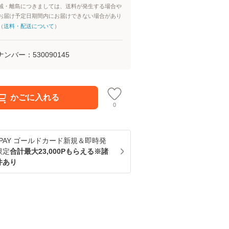
域・離島につきましては、送料が発生する場合や
お届け予定日期間内にお届けできない場合があり
（
送料・配送について
）
ナンバー：
530090145
かごに入れる
0
u PAY ゴールドカード新規＆即時発
限定
合計最大23,000Pもらえる※諸
件あり