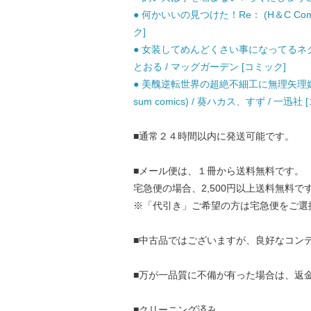
● 何かいいの見つけた！Re： (H＆C Comics 
ク]
● 女装してめんどくさい事になってるネクラとヤンキ
とおる / マッグガーデン [コミック]
● 美醜逆転世界の超絶不細工に無理矢理嫁に「
sum comics) / 葵ハカス、すず / 一迅社
■通常２４時間以内に発送可能です。
■メール便は、１冊から送料無料です。
宅急便の場合、2,500円以上送料無料で
※「代引き」ご希望の方は宅急便をご選
■中古品ではございますが、良好なコン
■万が一品質に不備が有った場合は、返
■クリーニング済み。