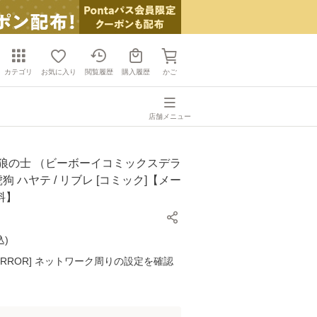
カテゴリ
お気に入り
閲覧履歴
購入履歴
かご
店舗メニュー
白狼の士 （ビーボーイコミックスデラ
琥狗 ハヤテ / リブレ [コミック]【メー
料】
込
)
K ERROR] ネットワーク周りの設定を確認