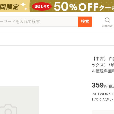
検索
詳細検索
【中古】 
ックス） / 
ル便送料無
359
円(
税
[NETWOR
してください