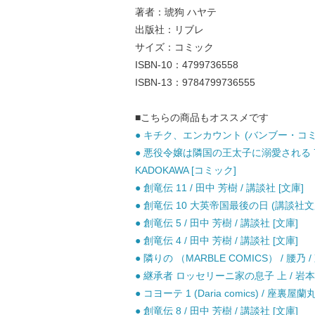
著者：琥狗 ハヤテ
出版社：リブレ
サイズ：コミック
ISBN-10：4799736558
ISBN-13：9784799736555
■こちらの商品もオススメです
● キチク、エンカウント (バンブー・コミック
● 悪役令嬢は隣国の王太子に溺愛される 7 (B
KADOKAWA [コミック]
● 創竜伝 11 / 田中 芳樹 / 講談社 [文庫]
● 創竜伝 10 大英帝国最後の日 (講談社文庫)
● 創竜伝 5 / 田中 芳樹 / 講談社 [文庫]
● 創竜伝 4 / 田中 芳樹 / 講談社 [文庫]
● 隣りの （MARBLE COMICS） / 腰
● 継承者 ロッセリーニ家の息子 上 / 岩本 
● コヨーテ 1 (Daria comics) / 座
● 創竜伝 8 / 田中 芳樹 / 講談社 [文庫]