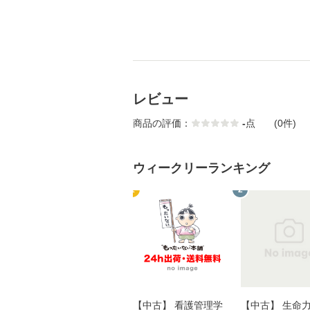
レビュー
商品の評価：
-
点
(0件)
ウィークリーランキング
1
2
【中古】 看護管理学
【中古】 生命力 