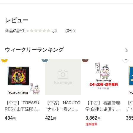
レビュー
商品の評価：
-
点
(0件)
ウィークリーランキング
1
2
3
4
【中古】 TREASU
【中古】 NARUTO
【中古】 看護管理
【中
RES / 山下達郎 /
−ナルト− 巻ノ1
学 自律し協働する
チャ
イーストウエス
（ジャンプコミッ
専門職の看護マネ
キ
434
421
3,862
35
円
円
円
ト・ジャパン [CD]
クス） / 岸本 斉史
ジメントスキル 改
[C
送料無料
【メール便送料無
/ 集英社 [コミック]
訂第3版 (看護学テ
料