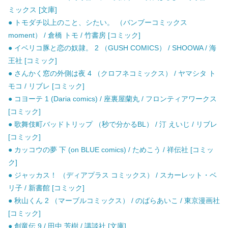
ミックス [文庫]
● トモダチ以上のこと、シたい。 （バンブーコミックス
moment） / 倉橋 トモ / 竹書房 [コミック]
● イベリコ豚と恋の奴隷。 2 （GUSH COMICS） / SHOOWA / 海
王社 [コミック]
● さんかく窓の外側は夜 4 （クロフネコミックス） / ヤマシタ ト
モコ / リブレ [コミック]
● コヨーテ 1 (Daria comics) / 座裏屋蘭丸 / フロンティアワークス
[コミック]
● 歌舞伎町バッドトリップ （秒で分かるBL） / 汀 えいじ / リブレ
[コミック]
● カッコウの夢 下 (on BLUE comics) / ためこう / 祥伝社 [コミッ
ク]
● ジャッカス！ （ディアプラス コミックス） / スカーレット・ベ
リ子 / 新書館 [コミック]
● 秋山くん 2 （マーブルコミックス） / のばらあいこ / 東京漫画社
[コミック]
● 創竜伝 9 / 田中 芳樹 / 講談社 [文庫]