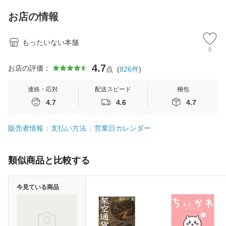
料】
【メール便送料無
キストNiCE) / 手島
料】
恵 藤本幸三 / 南江
お店の情報
堂 [単行
もったいない本舗
0
4.7
お店の評価：
点
(
826
件
)
連絡・応対
配送スピード
梱包
4.7
4.6
4.7
販売者情報
支払い方法
営業日カレンダー
類似商品と比較する
今見ている商品