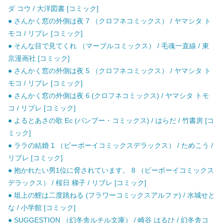
ダ コウ / 大洋図書 [コミック]
● さんかく窓の外側は夜 7 （クロフネコミックス） / ヤマシタ ト
モコ / リブレ [コミック]
● そんな目で見てくれ （マーブルコミックス） / 毛魂一直線 / 東
京漫画社 [コミック]
● さんかく窓の外側は夜 5 （クロフネコミックス） / ヤマシタ ト
モコ / リブレ [コミック]
● さんかく窓の外側は夜 6 (クロフネコミックス) / ヤマシタ トモ
コ / リブレ [コミック]
● よるとあさの歌 Ec (バンブー・コミックス) / はらだ / 竹書房 [コ
ミック]
● ララの結婚 1 （ビーボーイコミックスデラックス） / ためこう /
リブレ [コミック]
● 抱かれたい男1位に脅されています。 8 （ビーボーイコミックス
デラックス） / 桜日 梯子 / リブレ [コミック]
● 俎上の鯉は二度跳ねる (フラワーコミックスアルファ) / 水城せと
な / 小学館 [コミック]
● SUGGESTION （幻冬舎ルチル文庫） / 崎谷 はるひ / 幻冬舎コ