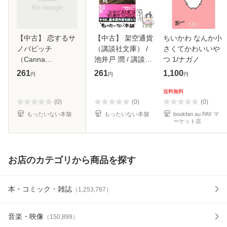
【中古】 恋するサ
【中古】 架空通貨
ちいかわ なんか小
ノバビッチ
（講談社文庫） /
さくてかわいいや
（Canna
池井戸 潤 / 講談社
つ 1/ナガノ
Comics） / ためこ
[文庫]【メール便送
261
261
1,100
円
円
円
う / プランタン出
料無料】
版 [単行本]【メー
送料無料
ル便送料無料】
(0)
(0)
(0)
もったいない本舗
もったいない本舗
bookfan au PAY マ
ーケット店
お店のカテゴリから商品を探す
本・コミック・雑誌
（
1,253,767
）
音楽・映像
（
150,899
）