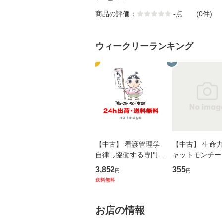
商品の評価：
-
点
(0件)
ウィークリーランキング
1
2
【中古】 看護管理学
【中古】 生命力 
自律し協働する専門職
ャットモンチー 
の看護マネジメントス
ーンレコード [C
3,852
355
円
円
キル 改訂第3版 (看護
【メール便送料
送料無料
学テキストNiCE) / 手
島恵 藤本幸三 / 南江
堂 [単行
お店の情報