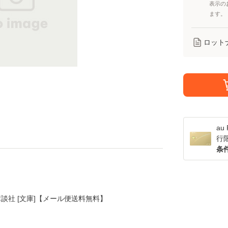
表示の
ます。
ロット
a
行
条
/ 講談社 [文庫]【メール便送料無料】