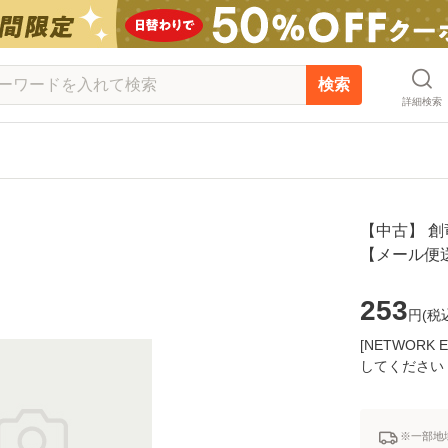
検索
詳細検索
【中古】 創竜伝
【メール便
253
円(
税
[NETWOR
してください
※一部地