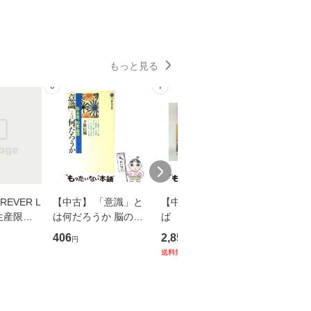
もっと見る
6
7
8
EVER L
【中古】 「意識」と
【中古】 耳をすませ
【中古】
生産限定
は何だろうか 脳の来
ば 〈2枚組〉 [DVD] /
も2時間
翔太×加藤
歴、知覚の錯誤 （講
ブエナ・ビスタ・ホー
めるよう
406
2,852
253
円
円
円
談社現代新書） / 下条
ム・エンターテイメン
計超入門！
送料無料
】
信輔 / 講談社 [新書]
ト [DVD]【メール便送
隆 / 高
【メール便送料無料】
料無料】
（ソフト
【メール