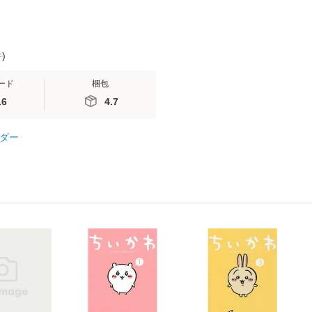
件
)
ード
梱包
.6
4.7
ダー