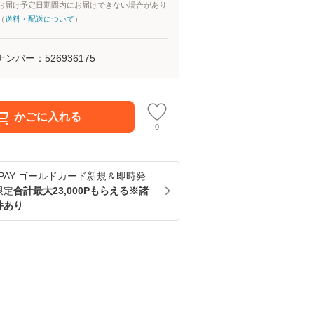
お届け予定日期間内にお届けできない場合があり
（
送料・配送について
）
ナンバー：
526936175
かごに入れる
0
u PAY ゴールドカード新規＆即時発
限定
合計最大23,000Pもらえる※諸
件あり