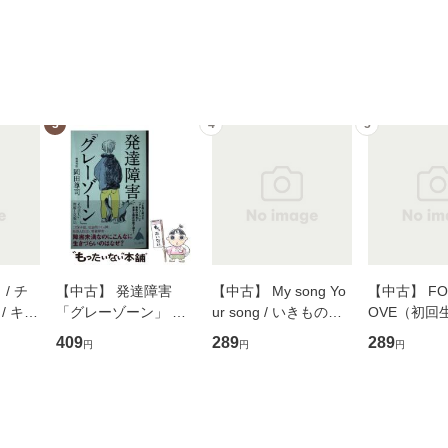
3
4
5
/ チ
【中古】 発達障害
【中古】 My song Yo
【中古】 FOR
/ キュ
「グレーゾーン」 そ
ur song / いきものが
OVE（初回
D]
の正しい理解と克服法
かり / [CD]【メール便
盤） / 清水
409
289
289
円
円
円
無料】
(SB新書 572) / 岡田尊
送料無料】
ミリヤ / [CD]【メール
司 / ＳＢクリエイティ
便送料無料
ブ [新書]【メール便送
料無料】