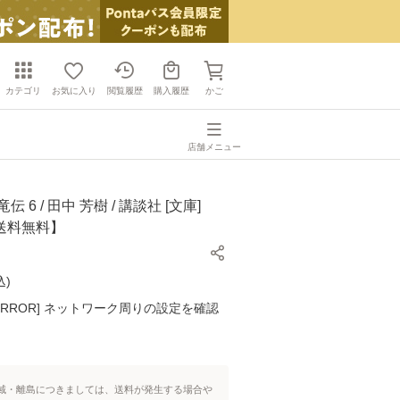
カテゴリ
お気に入り
閲覧履歴
購入履歴
かご
店舗メニュー
 6 / 田中 芳樹 / 講談社 [文庫]
送料無料】
込
)
K ERROR] ネットワーク周りの設定を確認
域・離島につきましては、送料が発生する場合や