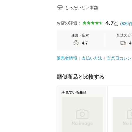
もったいない本舗
4.7
お店の評価：
点
(
830
連絡・応対
配送スピ
4.7
4
販売者情報
支払い方法
営業日カレン
類似商品と比較する
今見ている商品