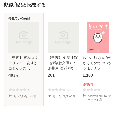
類似商品と比較する
今見ている商品
【中古】 神様☆ダ
【中古】 架空通貨
ちいかわ なんか小
ーリン 6 （あすか
（講談社文庫） /
さくてかわいいや
コミックス
池井戸 潤 / 講談社
つ 1/ナガノ
CL−DX） / 相葉 キ
[文庫]【メール便送
493
261
1,100
円
円
円
ョウコ /
料無料】
KADOKAWA [コミ
送料無料
ック]【メール便送
(0)
(0)
(0)
料無料】
もったいない本舗
もったいない本舗
bookfan au PAY マ
ーケット店