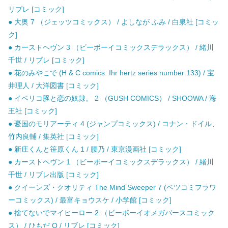
リブレ [コミック]
● 大奥 7 （ジェッツコミックス） / よしなが ふみ / 白泉社 [コミッ
ク]
● カーストヘヴン 3 （ビーボーイコミックスデラックス） / 緒川
千世 / リブレ [コミック]
● 花のみやこで (H & C comics. Ihr hertz series number 133) / 宝
井理人 / 大洋図書 [コミック]
● イベリコ豚と恋の奴隷。 2 （GUSH COMICS） / SHOOWA / 海
王社 [コミック]
● 憂国のモリアーティ 4 (ジャンプコミックス) / コナン・ドイル、
竹内良輔 / 集英社 [コミック]
● 新庄くんと笹原くん 1 / 腰乃 / 東京漫画社 [コミック]
● カーストヘヴン 1 （ビーボーイコミックスデラックス） / 緒川
千世 / リブレ出版 [コミック]
● クイーンズ・クオリティ The Mind Sweeper 7 (ベツコミフラワ
ーコミックス) / 最富キョウスケ / 小学館 [コミック]
● 捨てないでマイヒーロー 2 （ビーボーイオメガバースコミック
ス） / ひもだ Q / リブレ [コミック]