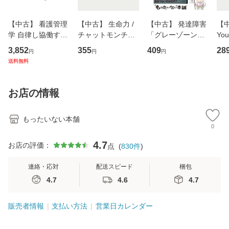
【中古】 看護管理
【中古】 生命力 /
【中古】 発達障害
【中
学 自律し協働する
チャットモンチー /
「グレーゾーン」
You
専門職の看護マネ
キューンレコード
その正しい理解と
のがか
3,852
355
409
28
円
円
円
ジメントスキル 改
[CD]【メール便送
克服法 (SB新書 57
【
送料無料
訂第3版 (看護学テ
料無料】
2) / 岡田尊司 / Ｓ
料
キストNiCE) / 手島
Ｂクリエイティブ
恵 藤本幸三 / 南江
[新書]【メール便送
お店の情報
堂 [単行
料無料】
もったいない本舗
0
4.7
お店の評価：
点
(
830
件
)
連絡・応対
配送スピード
梱包
4.7
4.6
4.7
販売者情報
支払い方法
営業日カレンダー