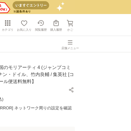
カテゴリ
お気に入り
閲覧履歴
購入履歴
かご
店舗メニュー
国のモリアーティ 4 (ジャンプコミ
コナン・ドイル、竹内良輔 / 集英社 [コ
メール便送料無料】
込
)
K ERROR] ネットワーク周りの設定を確認