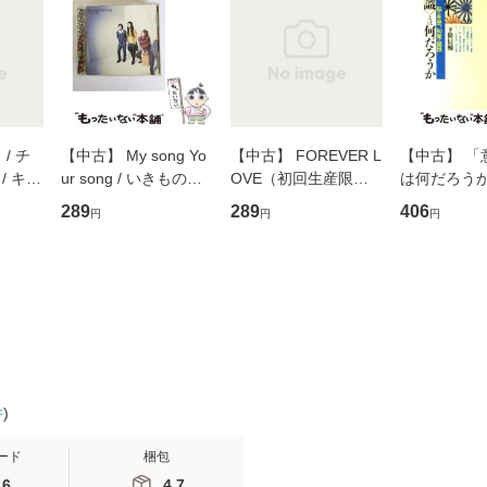
/ チ
【中古】 My song Yo
【中古】 FOREVER L
【中古】 「
/ キュ
ur song / いきものが
OVE（初回生産限定
は何だろうか
D]
かり / [CD]【メール便
盤） / 清水翔太×加藤
歴、知覚の錯
289
289
406
円
円
円
無料】
送料無料】
ミリヤ / [CD]【メール
談社現代新書
便送料無料】
信輔 / 講談社
【メール便
件
)
ード
梱包
.6
4.7