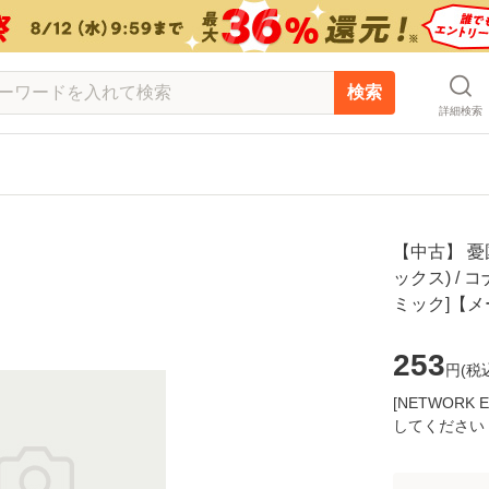
検索
詳細検索
【中古】 憂
ックス) / 
ミック]【
253
円(
税
[NETWOR
してください