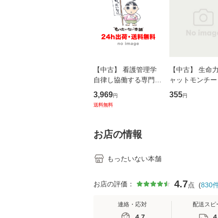
【中古】 看護管理学
【中古】 生命力 
自律し協働する専門職
ャットモンチー 
の看護マネジメントス
ーンレコード [C
3,969
355
円
円
キル 改訂第3版 (看護
【メール便送料
送料無料
学テキストNiCE) / 手
島恵 藤本幸三 / 南江
堂 [単行
お店の情報
もったいない本舗
4.7
お店の評価：
点
(
830
連絡・応対
配送スピ
4.7
4