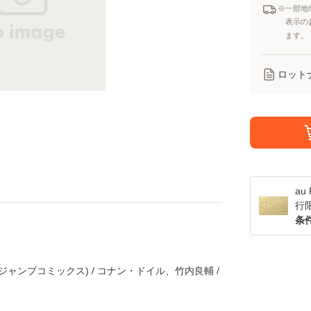
※一部地
表示の
ます。
ロット
a
行
条
(ジャンプコミックス) / コナン・ドイル、竹内良輔 /