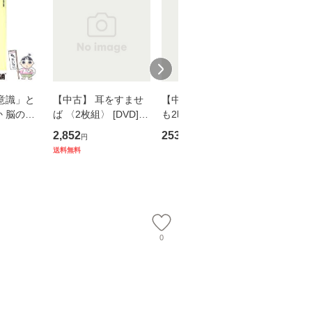
意識」と
【中古】 耳をすませ
【中古】 知識ゼロで
【中古】
 脳の来
ば 〈2枚組〉 [DVD] /
も2時間で決算書が読
プロデュー
誤 （講
ブエナ・ビスタ・ホー
めるようになる！ 会
OX] / バ
2,852
253
2,335
円
円
円
） / 下条
ム・エンターテイメン
計超入門！ / 佐伯 良
【メール
送料無料
 [新書]
ト [DVD]【メール便送
隆 / 高橋書店 [単行本
送料無料】
料無料】
（ソフトカバー）]
【メール便送
0