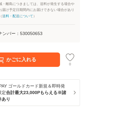
域・離島につきましては、送料が発生する場合や
お届け予定日期間内にお届けできない場合があり
（
送料・配送について
）
ナンバー：
530050653
かごに入れる
0
u PAY ゴールドカード新規＆即時発
限定
合計最大23,000Pもらえる※諸
件あり