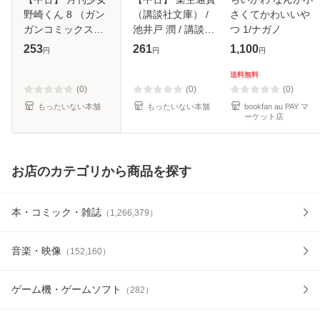
野崎くん 8 （ガン
（講談社文庫） /
さくてかわいいや
ガンコミックス
池井戸 潤 / 講談社
つ 1/ナガノ
ONLINE） / 椿 い
[文庫]【メール便送
253
261
1,100
円
円
円
づみ / スクウェ
料無料】
ア・エニックス [コ
送料無料
ミック]【メール便
(0)
(0)
(0)
送料無料】
もったいない本舗
もったいない本舗
bookfan au PAY マ
ーケット店
お店のカテゴリから商品を探す
本・コミック・雑誌
（
1,266,379
）
音楽・映像
（
152,160
）
ゲーム機・ゲームソフト
（
282
）