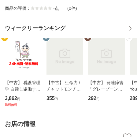
商品の評価：
-
点
(0件)
ウィークリーランキング
1
2
3
4
【中古】 看護管理
【中古】 生命力 /
【中古】 発達障害
【中
学 自律し協働する
チャットモンチー /
「グレーゾーン」
You
専門職の看護マネ
キューンレコード
その正しい理解と
のがか
3,862
355
292
28
円
円
円
ジメントスキル 改
[CD]【メール便送
克服法 (SB新書 57
【
送料無料
訂第3版 (看護学テ
料無料】
2) / 岡田尊司 / Ｓ
料
キストNiCE) / 手島
Ｂクリエイティブ
恵 藤本幸三 / 南江
[新書]【メール便送
お店の情報
堂 [単行
料無料】