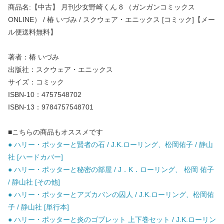
商品名:【中古】 月刊少女野崎くん 8 （ガンガンコミックス
ONLINE） / 椿 いづみ / スクウェア・エニックス [コミック]【メー
ル便送料無料】
著者：椿 いづみ
出版社：スクウェア・エニックス
サイズ：コミック
ISBN-10：4757548702
ISBN-13：9784757548701
■こちらの商品もオススメです
● ハリー・ポッターと賢者の石 / J.K.ローリング、松岡佑子 / 静山
社 [ハードカバー]
● ハリー・ポッターと秘密の部屋 / J．K．ローリング、 松岡 佑子
/ 静山社 [その他]
● ハリー・ポッターとアズカバンの囚人 / J.K.ローリング、松岡佑
子 / 静山社 [単行本]
● ハリー・ポッターと炎のゴブレット 上下巻セット / J.K.ローリン