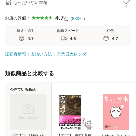
もったいない本舗
0
4.7
お店の評価：
点
(
830
件
)
連絡・応対
配送スピード
梱包
4.7
4.6
4.7
販売者情報
支払い方法
営業日カレンダー
類似商品と比較する
今見ている商品
【中古】 月刊少女
【中古】 架空通貨
ちいかわ なんか小