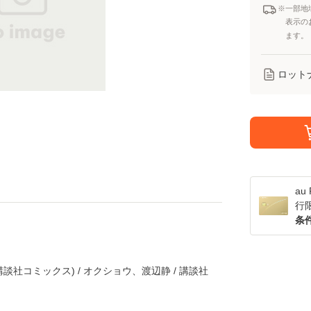
※一部地
表示の
ます。
ロット
a
行
条
講談社コミックス) / オクショウ、渡辺静 / 講談社