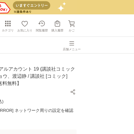
カテゴリ
お気に入り
閲覧履歴
購入履歴
かご
店舗メニュー
アルアカウント 19 (講談社コミック
ショウ、渡辺静 / 講談社 [コミック]
送料無料】
込
)
K ERROR] ネットワーク周りの設定を確認