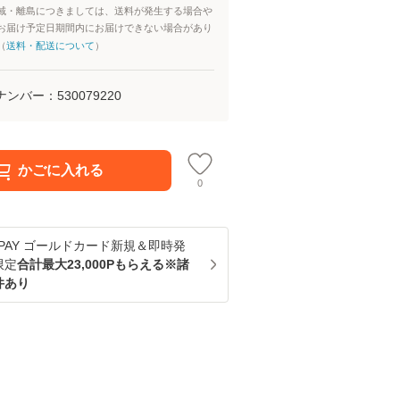
域・離島につきましては、送料が発生する場合や
お届け予定日期間内にお届けできない場合があり
（
送料・配送について
）
ナンバー：
530079220
かごに入れる
0
u PAY ゴールドカード新規＆即時発
限定
合計最大23,000Pもらえる※諸
件あり