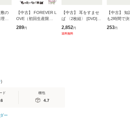
屋敷の
【中古】 FOREVER L
【中古】 耳をすませ
【中古】 知
推理小
OVE（初回生産限定
ば 〈2枚組〉 [DVD] /
も2時間で
/ 島田
盤） / 清水翔太×加藤
ブエナ・ビスタ・ホー
めるようにな
289
2,852
253
円
円
円
文庫]
ミリヤ / [CD]【メール
ム・エンターテイメン
計超入門！ /
送料無料
無料】
便送料無料】
ト [DVD]【メール便送
隆 / 高橋書
料無料】
（ソフトカバ
【メール便
件
)
ード
梱包
.6
4.7
ダー