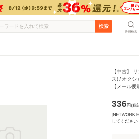
検索
詳細検索
【中古】 リ
ス) / オク
【メール便
336
円(
税
[NETWOR
してください