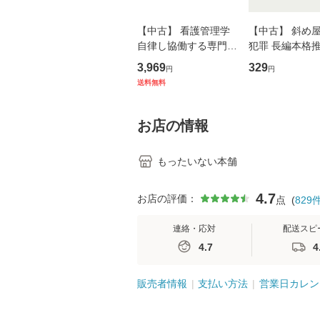
【中古】 看護管理学
【中古】 斜め
自律し協働する専門職
犯罪 長編本格
の看護マネジメントス
説 (光文社文庫) 
3,969
329
円
円
キル 改訂第3版 (看護
荘司 / 光文社 [
送料無料
学テキストNiCE) / 手
【メール便送料
島恵 藤本幸三 / 南江
堂 [単行
お店の情報
もったいない本舗
4.7
お店の評価：
点
(
829
連絡・応対
配送スピ
4.7
4
販売者情報
支払い方法
営業日カレン