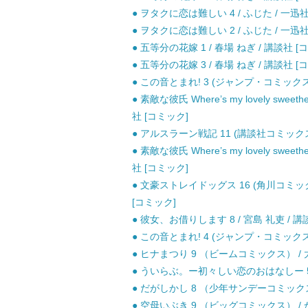
● ヲタクに恋は難しい 4 / ふじた / 一迅社
● ヲタクに恋は難しい 2 / ふじた / 一迅社
● 五等分の花嫁 1 / 春場 ねぎ / 講談社 [
● 五等分の花嫁 3 / 春場 ねぎ / 講談社 [
● この音とまれ! 3 (ジャンプ・コミックス)
● 素敵な彼氏 Where’s my lovely swe
社 [コミック]
● アルスラーン戦記 11 (講談社コミックス
● 素敵な彼氏 Where’s my lovely swe
社 [コミック]
● 文豪ストレイドッグス 16 (角川コミック
[コミック]
● 彼女、お借りします 8 / 宮島 礼吏 / 講
● この音とまれ! 4 (ジャンプ・コミックス)
● ヒナまつり 9 （ビームコミックス） / 大
● ういらぶ。ー初々しい恋のおはなしー 5 /
● だがしかし 8 （少年サンデーコミックス）
● 空母いぶき 9 （ビッグコミックス） / 