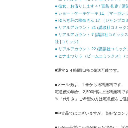
● 彼女、お借りします 4 / 宮島 礼吏 / 講
● ショートケーキケーキ 11 （マーガレット
● ゆらぎ荘の幽奈さん 17 （ジャンプコミッ
● リアルアカウント 21 (講談社コミックス
● リアルアカウント 7 (講談社コミックスマ
社 [コミック]
● リアルアカウント 22 (講談社コミックス
● ヒナまつり 5 （ビームコミックス） / 
■通常２４時間以内に発送可能です。
■メール便は、１冊から送料無料です。
宅急便の場合、2,500円以上送料無料で
※「代引き」ご希望の方は宅急便をご選
■中古品ではございますが、良好なコン
■万が一品質に不備が有った場合は、返