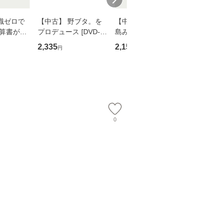
識ゼロで
【中古】 野ブタ。を
【中古】 寒水魚 / 中
【中古】
決算書が読
プロデュース [DVD-B
島みゆき / [CD]【メー
上 (双葉
る！ 会
OX] / バップ [DVD]
ル便送料無料】
作家協会
2,335
2,150
2,395
円
円
円
 佐伯 良
【メール便送料無料】
74) / 
店 [単行本
社 [文庫
ー）]
料無料】
送
0