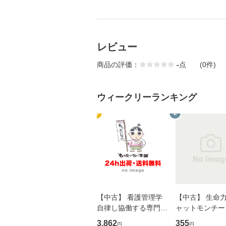
レビュー
商品の評価：
-
点
(0件)
ウィークリーランキング
1
2
【中古】 看護管理学
【中古】 生命力 
自律し協働する専門職
ャットモンチー 
の看護マネジメントス
ーンレコード [C
3,862
355
円
円