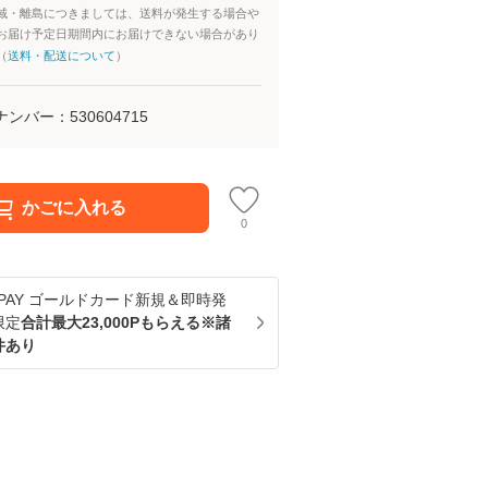
域・離島につきましては、送料が発生する場合や
お届け予定日期間内にお届けできない場合があり
（
送料・配送について
）
ナンバー：
530604715
かごに入れる
0
u PAY ゴールドカード新規＆即時発
限定
合計最大23,000Pもらえる※諸
件あり