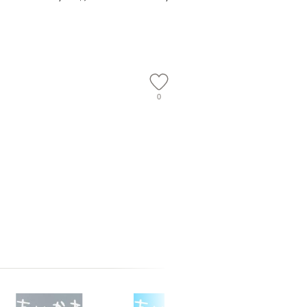
 佐伯 良
【メール便送料無料】
74) / 
店 [単行本
社 [文庫
ー）]
料無料】
送
0