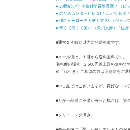
● 20世紀少年 本格科学冒険漫画 7 （ビッ
● のだめカンタービレ 21 / 二ノ宮 知子 /
● 僕のヒーローアカデミア 23 （ジャンプコ
● 青くて痛くて脆い （角川文庫） / 住野 よる
■通常２４時間以内に発送可能です。
■メール便は、１冊から送料無料です。
宅急便の場合、2,500円以上送料無料で
※「代引き」ご希望の方は宅急便をご選
■中古品ではございますが、良好なコン
■万が一品質に不備が有った場合は、返
■クリーニング済み。
■商品画像に「帯」が付いているものが