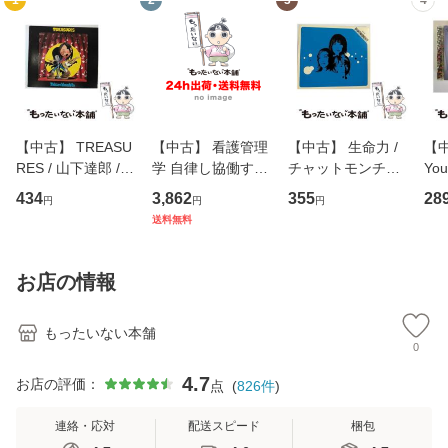
1
2
3
4
【中古】 TREASU
【中古】 看護管理
【中古】 生命力 /
【中
RES / 山下達郎 /
学 自律し協働する
チャットモンチー /
You
イーストウエス
専門職の看護マネ
キューンレコード
のがか
434
3,862
355
28
円
円
円
ト・ジャパン [CD]
ジメントスキル 改
[CD]【メール便送
【
送料無料
【メール便送料無
訂第3版 (看護学テ
料無料】
料
料】
キストNiCE) / 手島
恵 藤本幸三 / 南江
お店の情報
堂 [単行
もったいない本舗
0
4.7
お店の評価：
点
(
826
件
)
連絡・応対
配送スピード
梱包