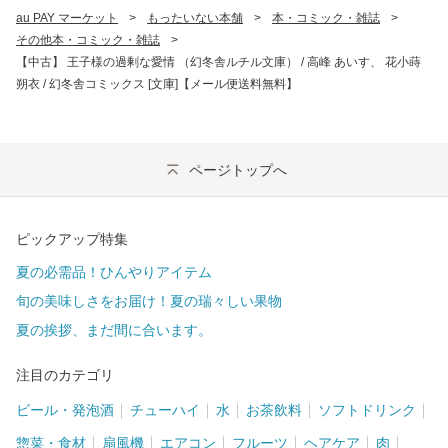
au PAY マーケット
>
もったいない本舗
>
本・コミック・雑誌
>
その他本・コミック・雑誌
>
【中古】 王子様の過剰な愛情 （幻冬舎ルチル文庫） / 高峰 あいす、 花小蒔
朔衣 / 幻冬舎コミックス [文庫]【メール便送料無料】
ページトップへ
ピックアップ特集
夏の必需品！ひんやりアイテム
旬の美味しさをお届け！夏の瑞々しい果物
夏の挨拶、まだ間に合います。
注目のカテゴリ
ビール・発泡酒
チューハイ
水
お茶飲料
ソフトドリンク
惣菜・食材
扇風機
エアコン
フルーツ
ヘアケア
肉