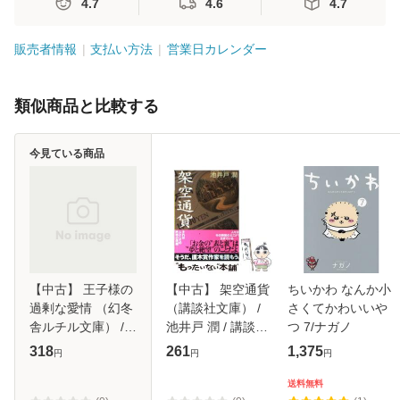
4.7
4.6
4.7
販売者情報
支払い方法
営業日カレンダー
類似商品と比較する
今見ている商品
【中古】 王子様の
【中古】 架空通貨
ちいかわ なんか小
過剰な愛情 （幻冬
（講談社文庫） /
さくてかわいいや
舎ルチル文庫） /
池井戸 潤 / 講談社
つ 7/ナガノ
高峰 あいす、 花小
[文庫]【メール便送
318
261
1,375
円
円
円
蒔 朔衣 / 幻冬舎コ
料無料】
ミックス [文庫]
送料無料