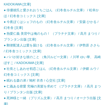
KADOKAWA [文庫]
● 俳優彼氏と愛されおうちごはん （幻冬舎ルチル文庫） / 松幸か
ほ / 幻冬舎コミックス [文庫]
● 今夜ぼくはシェフのもの （幻冬舎ルチル文庫） / 安曇 ひかる /
幻冬舎 [文庫]
● 熱愛仁義 美背中は俺のもの！ （プラチナ文庫） / 高月 まつり /
プランタン出版 [文庫]
● 郵便配達人は愛を届ける （幻冬舎ルチル文庫） / 伊勢原 ささら
/ 幻冬舎コミックス [文庫]
● パパが好きな彼のこと （角川ルビー文庫） / 川琴 ゆい華、 高崎
ぼすこ / KADOKAWA [文庫]
● 社長としあわせ初恋ごはん （幻冬舎ルチル文庫） / 伊郷 ルウ /
幻冬舎コミックス [文庫]
● 眠れる森の弟 / 鳩村 衣杏 / 心交社 [文庫]
● 仁義ある密愛 究極の美髪を求めて （プラチナ文庫） / 高月 まつ
り / プランタン出版 [文庫]
● 死神様と一緒 （プリズム文庫） / 高月 まつり / オークラ出版 [文
庫]