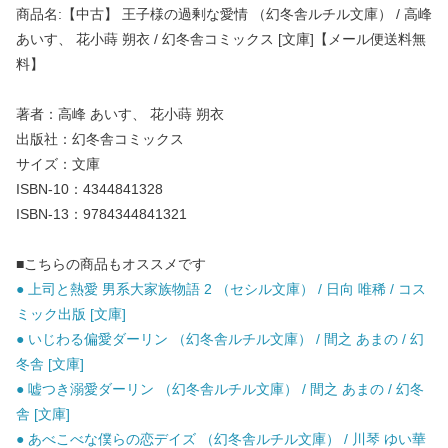
商品名:【中古】 王子様の過剰な愛情 （幻冬舎ルチル文庫） / 高峰
あいす、 花小蒔 朔衣 / 幻冬舎コミックス [文庫]【メール便送料無
料】
著者：高峰 あいす、 花小蒔 朔衣
出版社：幻冬舎コミックス
サイズ：文庫
ISBN-10：4344841328
ISBN-13：9784344841321
■こちらの商品もオススメです
● 上司と熱愛 男系大家族物語 2 （セシル文庫） / 日向 唯稀 / コス
ミック出版 [文庫]
● いじわる偏愛ダーリン （幻冬舎ルチル文庫） / 間之 あまの / 幻
冬舎 [文庫]
● 嘘つき溺愛ダーリン （幻冬舎ルチル文庫） / 間之 あまの / 幻冬
舎 [文庫]
● あべこべな僕らの恋デイズ （幻冬舎ルチル文庫） / 川琴 ゆい華