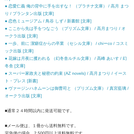
● 恋愛仁義 俺の背中に手を出すな！ （プラチナ文庫） / 高月 まつ
り / プランタン出版 [文庫]
● 恋色ミュージアム / 鳥谷 しず / 新書館 [文庫]
● ここから先は手をつなごう （プリズム文庫） / 高月まつり / オ
ークラ出版 [文庫]
● 一歩、前に 潔癖症からの卒業 （セシル文庫） / chiーco / コスミ
ック出版 [文庫]
● 花嫁は月夜に攫われる （幻冬舎ルチル文庫） / 高峰 あいす / 幻
冬舎 [文庫]
● スーパー家政夫と秘密の約束 (AZ novels) / 高月まつり / イース
ト・プレス [新書]
● ヴァージンハネムーンは御曹司と （プリズム文庫） / 真宮藍璃 /
オークラ出版 [文庫]
■通常２４時間以内に発送可能です。
■メール便は、１冊から送料無料です。
宅急便の場合、2,500円以上送料無料です。