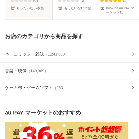
【メール便送料無
(0)
(0)
(1)
料】
もったいない本舗
もったいない本舗
bookfan au PAY マ
ーケット店
お店のカテゴリから商品を探す
本・コミック・雑誌
（
1,241,600
）
音楽・映像
（
149,969
）
ゲーム機・ゲームソフト
（
283
）
au PAY マーケット
のおすすめ