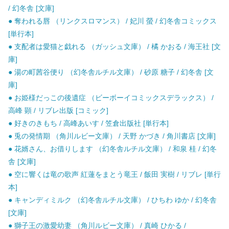
/ 幻冬舎 [文庫]
● 奪われる唇 （リンクスロマンス） / 妃川 螢 / 幻冬舎コミックス
[単行本]
● 支配者は愛猫と戯れる （ガッシュ文庫） / 橘 かおる / 海王社 [文
庫]
● 湯の町茜谷便り （幻冬舎ルチル文庫） / 砂原 糖子 / 幻冬舎 [文
庫]
● お姫様だっこの後遺症 （ビーボーイコミックスデラックス） /
高峰 顕 / リブレ出版 [コミック]
● 好きのきもち / 高峰あいす / 笠倉出版社 [単行本]
● 兎の発情期 （角川ルビー文庫） / 天野 かづき / 角川書店 [文庫]
● 花婿さん、お借りします （幻冬舎ルチル文庫） / 和泉 桂 / 幻冬
舎 [文庫]
● 空に響くは竜の歌声 紅蓮をまとう竜王 / 飯田 実樹 / リブレ [単行
本]
● キャンディミルク （幻冬舎ルチル文庫） / ひちわ ゆか / 幻冬舎
[文庫]
● 獅子王の激愛幼妻 （角川ルビー文庫） / 真崎 ひかる /