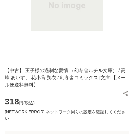
【中古】 王子様の過剰な愛情 （幻冬舎ルチル文庫） / 高
峰 あいす、 花小蒔 朔衣 / 幻冬舎コミックス [文庫]【メー
ル便送料無料】
318
円(
税込
)
[NETWORK ERROR] ネットワーク周りの設定を確認してくださ
い