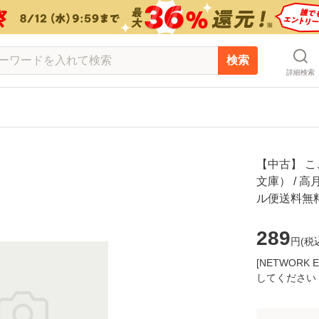
検索
詳細検索
【中古】 
文庫） / 高
ル便送料無
289
円(
税
[NETWOR
してください