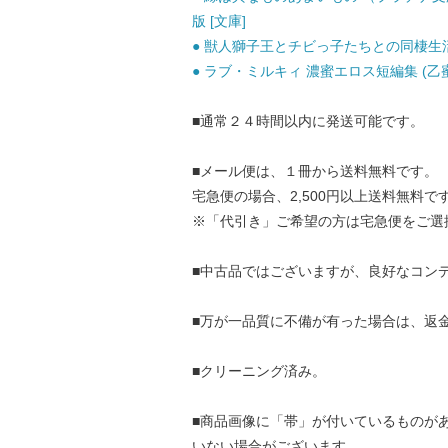
版 [文庫]
● 獣人獅子王とチビっ子たちとの同棲生活 2
● ラブ・ミルキィ 濃蜜エロス短編集 (乙蜜ミ
■通常２４時間以内に発送可能です。
■メール便は、１冊から送料無料です。
宅急便の場合、2,500円以上送料無料で
※「代引き」ご希望の方は宅急便をご選
■中古品ではございますが、良好なコン
■万が一品質に不備が有った場合は、返
■クリーニング済み。
■商品画像に「帯」が付いているものが
いない場合がございます。