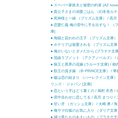
● スーパー家政夫と秘密の約束 (AZ novel
● 貴公子さまの溺愛ごはん （幻冬舎ルチル文
● 死神様と一緒 （プリズム文庫） / 高月 
● 恋愛仁義 俺の背中に手を出すな！ （プラ
庫]
● 海賊と囚われの王子 （プリズム文庫） / 
● ホテリアは寵愛される （プリズム文庫） 
● 俺がいないとダメだから (プラチナ文庫 24
● 混線ラブノット （アクアノベルズ） / 高
● 狼王と異界の花嫁 (ラルーナ文庫) / 相内
● 獣王の貢ぎ嫁 （B−PRINCE文庫） / 華藤
● 嘘は恋の始まり （ハーレクイン文庫） /
リンズ・ ジャパン [文庫]
● 恋という字はどう書くの / 鳩村 衣杏 / 
● 背中合わせに恋してる / 高月 まつり / 
● 甘い牙 （ガッシュ文庫） / 火崎 勇 / 海
● 俺サマ白狐のお気に入り （ダリア文庫） 
● 縁は異なものあまいもの （プラチナ文庫）