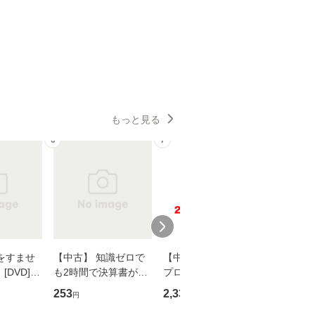
もっと見る
6
7
8
をすませ
【中古】 知識ゼロで
【中古】 野ブタ。を
【中古】 
DVD] /
も2時間で決算書が読
プロデュース [DVD-B
島みゆき / [CD]【
スタ・ホー
めるようになる！ 会
OX] / バップ [DVD]
ル便送料
253
2,335
2,150
円
円
円
ーテイメン
計超入門！ / 佐伯 良
【メール便送料無料】