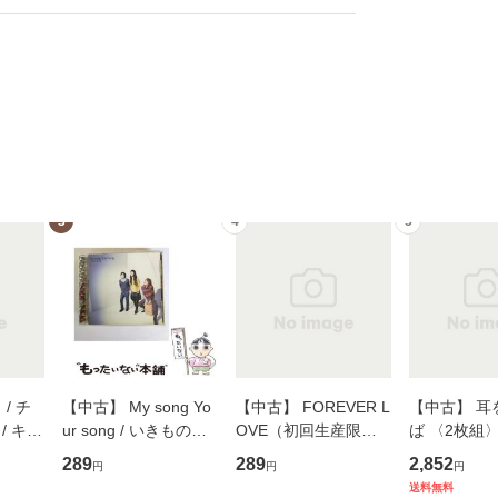
3
4
5
/ チ
【中古】 My song Yo
【中古】 FOREVER L
【中古】 耳
/ キュ
ur song / いきものが
OVE（初回生産限定
ば 〈2枚組〉 [
D]
かり / [CD]【メール便
盤） / 清水翔太×加藤
ブエナ・ビ
289
289
2,852
円
円
円
無料】
送料無料】
ミリヤ / [CD]【メール
ム・エンタ
送料無料