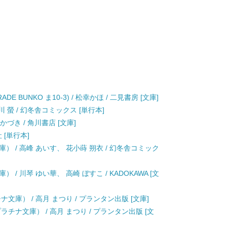
 BUNKO ま10-3) / 松幸かほ / 二見書房 [文庫]
 螢 / 幻冬舎コミックス [単行本]
かづき / 角川書店 [文庫]
 [単行本]
 / 高峰 あいす、 花小蒔 朔衣 / 幻冬舎コミック
/ 川琴 ゆい華、 高崎 ぼすこ / KADOKAWA [文
文庫） / 高月 まつり / プランタン出版 [文庫]
チナ文庫） / 高月 まつり / プランタン出版 [文