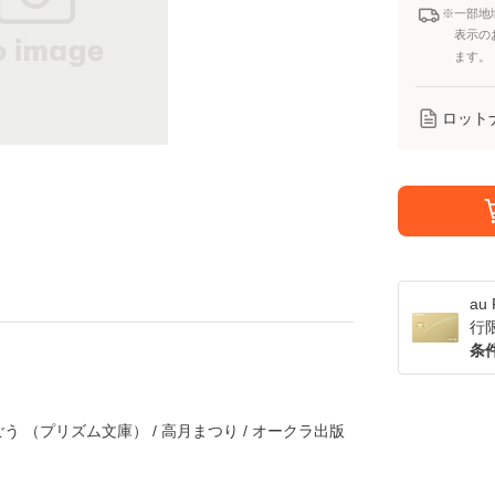
※一部地
表示の
ます。
ロット
a
行
条
 （プリズム文庫） / 高月まつり / オークラ出版