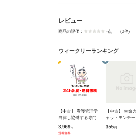
レビュー
商品の評価：
-
点
(0件)
ウィークリーランキング
1
2
【中古】 看護管理学
【中古】 生命力 
自律し協働する専門職
ャットモンチー 
の看護マネジメントス
ーンレコード [C
3,969
355
円
円
キル 改訂第3版 (看護
【メール便送料
送料無料