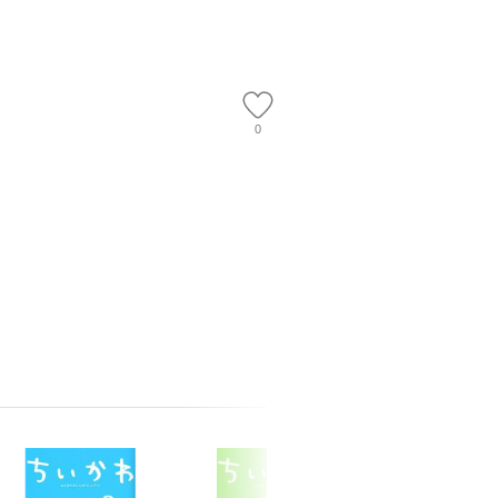
【メール便送
隆 / 高橋書店 [単行本
（ソフトカバー）]
【メール便送
0