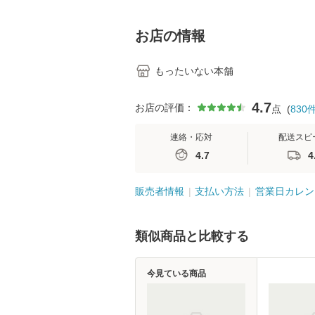
学テキストNiCE) / 手
島恵 藤本幸三 / 南江
堂 [単行
お店の情報
もったいない本舗
4.7
お店の評価：
点
(
830
連絡・応対
配送スピ
4.7
4
販売者情報
支払い方法
営業日カレン
類似商品と比較する
今見ている商品