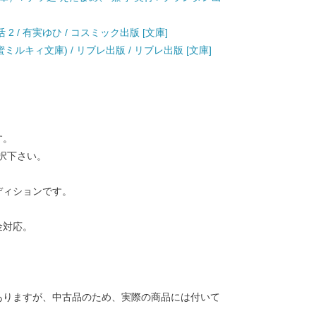
 / 有実ゆひ / コスミック出版 [文庫]
ルキィ文庫) / リブレ出版 / リブレ出版 [文庫]
す。
択下さい。
ディションです。
金対応。
ありますが、中古品のため、実際の商品には付いて