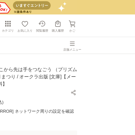
カテゴリ
お気に入り
閲覧履歴
購入履歴
かご
店舗メニュー
ここから先は手をつなごう （プリズム
月まつり / オークラ出版 [文庫]【メー
料】
込
)
K ERROR] ネットワーク周りの設定を確認