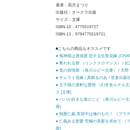
著者：高月まつり
出版社：オークラ出版
サイズ：文庫
ISBN-10：4775519727
ISBN-13：9784775519721
■こちらの商品もオススメです
● 鬼神様は過保護 恋する生贄花嫁 (CHARADE
● 奪われる唇 （リンクスロマンス） / 妃川
● 兎の発情期 （角川ルビー文庫） / 天野 
● サムライ花嫁 / 真船るのあ / 笠倉出版社
● 王子様の過剰な愛情 （幻冬舎ルチル文庫）
ス [文庫]
● パパが好きな彼のこと （角川ルビー文庫） 
庫]
● 熱愛仁義 美背中は俺のもの！ （プラチナ
● 仁義ある密愛 究極の美髪を求めて （プラ
庫]