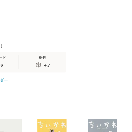
便送料無料】
ト [DVD]
料無料】
件
)
ード
梱包
.6
4.7
ダー