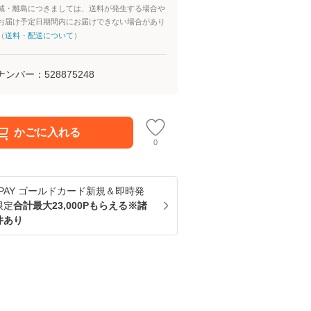
域・離島につきましては、送料が発生する場合や
お届け予定日期間内にお届けできない場合があり
（
送料・配送について
）
ナンバー：
528875248
かごに入れる
0
u PAY ゴールドカード新規＆即時発
限定
合計最大23,000Pもらえる※諸
件あり