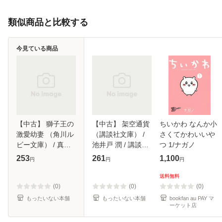
類似商品と比較する
今見ている商品
【中古】 獅子王の
【中古】 架空通貨
ちいかわ なんか小
激愛幼妻 （角川ル
（講談社文庫） /
さくてかわいいや
ビー文庫） / 真崎
池井戸 潤 / 講談社
つ 1/ナガノ
ひかる /
[文庫]【メール便送
253
261
1,100
円
円
円
KADOKAWA [文庫]
料無料】
【メール便送料無
送料無料
料】
(0)
(0)
(0)
もったいない本舗
もったいない本舗
bookfan au PAY マ
ーケット店