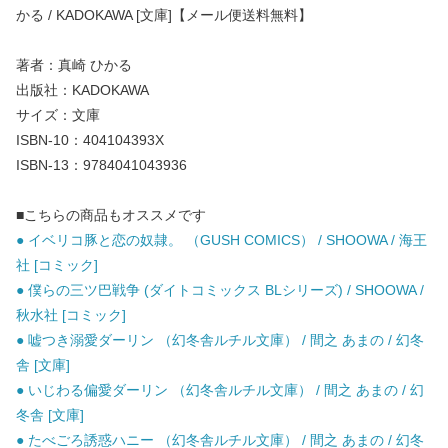
かる / KADOKAWA [文庫]【メール便送料無料】
著者：真崎 ひかる
出版社：KADOKAWA
サイズ：文庫
ISBN-10：404104393X
ISBN-13：9784041043936
■こちらの商品もオススメです
● イベリコ豚と恋の奴隷。 （GUSH COMICS） / SHOOWA / 海王
社 [コミック]
● 僕らの三ツ巴戦争 (ダイトコミックス BLシリーズ) / SHOOWA /
秋水社 [コミック]
● 嘘つき溺愛ダーリン （幻冬舎ルチル文庫） / 間之 あまの / 幻冬
舎 [文庫]
● いじわる偏愛ダーリン （幻冬舎ルチル文庫） / 間之 あまの / 幻
冬舎 [文庫]
● たべごろ誘惑ハニー （幻冬舎ルチル文庫） / 間之 あまの / 幻冬