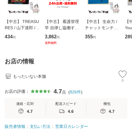
【中古】 TREASU
【中古】 看護管理
【中古】 生命力 /
【中
RES / 山下達郎 /
学 自律し協働する
チャットモンチー /
You
イーストウエス
専門職の看護マネ
キューンレコード
のがか
434
3,862
355
28
円
円
円
ト・ジャパン [CD]
ジメントスキル 改
[CD]【メール便送
【
送料無料
【メール便送料無
訂第3版 (看護学テ
料無料】
料
料】
キストNiCE) / 手島
恵 藤本幸三 / 南江
お店の情報
堂 [単行
もったいない本舗
0
4.7
お店の評価：
点
(
826
件
)
連絡・応対
配送スピード
梱包
4.7
4.6
4.7
販売者情報
支払い方法
営業日カレンダー