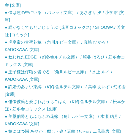
舎 [文庫]
● 僕は瞳の中にいる （パレット文庫） / あさぎり 夕 / 小学館 [文
庫]
● 縄がなくてもだいじょうぶ (花音コミックス) / SHOOWA / 芳文
社 [コミック]
● 虎皇帝の甘蜜花嫁 （角川ルビー文庫） / 真崎 ひかる /
KADOKAWA [文庫]
● ねじれたEDGE （幻冬舎ルチル文庫） / 崎谷 はるひ / 幻冬舎コ
ミックス [文庫]
● 王子様は仔猫を愛でる （角川ルビー文庫） / 水上 ルイ /
KADOKAWA [文庫]
● 許婚のあまい束縛 （幻冬舎ルチル文庫） / 高峰 あいす / 幻冬舎
[文庫]
● 俳優彼氏と愛されおうちごはん （幻冬舎ルチル文庫） / 松幸か
ほ / 幻冬舎コミックス [文庫]
● 美獣伯爵ともふもふの花嫁 （角川ルビー文庫） / 水瀬 結月 /
KADOKAWA [文庫]
● 嫁にはつ戀 あやかし癒し・参 / 真崎 ひかる / 二見書房 [文庫]