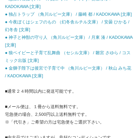
KADOKAWA [文庫]
● 独占トラップ （角川ルビー文庫） / 藤崎 都 / KADOKAWA [文庫]
● 今夜ぼくはシェフのもの （幻冬舎ルチル文庫） / 安曇 ひかる /
幻冬舎 [文庫]
● 神子と神獣の守り人 （角川ルビー文庫） / 月東 湊 / KADOKAWA
[文庫]
● 狼ベイビーと子育て乱舞曲 （セシル文庫） / 雛宮 さゆら / コス
ミック出版 [文庫]
● 金獅子陛下は後宮で子育て中 （角川ルビー文庫） / 秋山 みち花
/ KADOKAWA [文庫]
■通常２４時間以内に発送可能です。
■メール便は、１冊から送料無料です。
宅急便の場合、2,500円以上送料無料です。
※「代引き」ご希望の方は宅急便をご選択下さい。
■中古品ではございますが、良好なコンディションです。