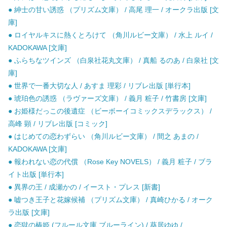
● 紳士の甘い誘惑 （プリズム文庫） / 高尾 理一 / オークラ出版 [文
庫]
● ロイヤルキスに熱くとろけて （角川ルビー文庫） / 水上 ルイ /
KADOKAWA [文庫]
● ふらちなツインズ （白泉社花丸文庫） / 真船 るのあ / 白泉社 [文
庫]
● 世界で一番大切な人 / あすま 理彩 / リブレ出版 [単行本]
● 琥珀色の誘惑 （ラヴァーズ文庫） / 義月 粧子 / 竹書房 [文庫]
● お姫様だっこの後遺症 （ビーボーイコミックスデラックス） /
高峰 顕 / リブレ出版 [コミック]
● はじめての恋わずらい （角川ルビー文庫） / 間之 あまの /
KADOKAWA [文庫]
● 報われない恋の代償 （Rose Key NOVELS） / 義月 粧子 / ブラ
イト出版 [単行本]
● 異界の王 / 成瀬かの / イースト・プレス [新書]
● 嘘つき王子と花嫁候補 （プリズム文庫） / 真崎ひかる / オーク
ラ出版 [文庫]
● 恋獄の椿姫 (フルール文庫 ブルーライン) / 葵居ゆゆ /