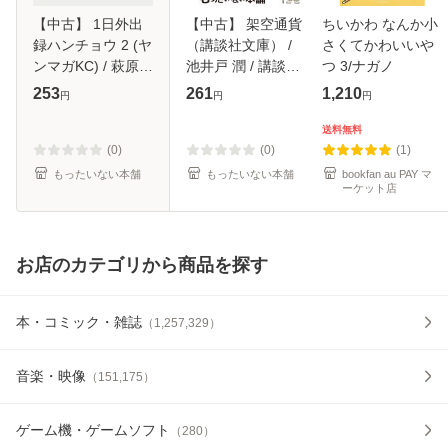
【中古】 1日外出
【中古】 架空通貨
ちいかわ なんか小
録ハンチョウ 2 (ヤ
（講談社文庫） /
さくてかわいいや
ンマガKC) / 萩原天
池井戸 潤 / 講談社
つ 3/ナガノ
晴、上原求 新井和
[文庫]【メール便送
253
261
1,210
円
円
円
也 / 講談社 [コミッ
料無料】
ク]【メール便送料
送料無料
無料】
(0)
(0)
(1)
もったいない本舗
もったいない本舗
bookfan au PAY マ
ーケット店
お店のカテゴリから商品を探す
本・コミック・雑誌
（
1,257,329
）
音楽・映像
（
151,175
）
ゲーム機・ゲームソフト
（
280
）