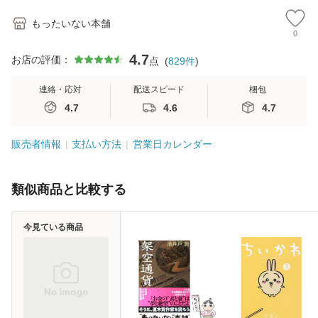
もったいない本舗
0
4.7
お店の評価：
点
(
829
件
)
連絡・応対
配送スピード
梱包
4.7
4.6
4.7
販売者情報
支払い方法
営業日カレンダー
類似商品と比較する
今見ている商品