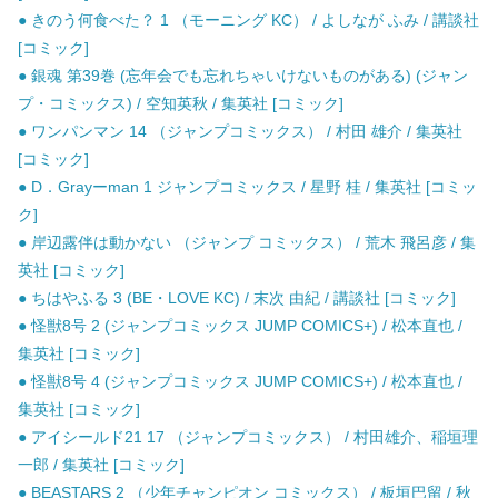
● きのう何食べた？ 1 （モーニング KC） / よしなが ふみ / 講談社
[コミック]
● 銀魂 第39巻 (忘年会でも忘れちゃいけないものがある) (ジャン
プ・コミックス) / 空知英秋 / 集英社 [コミック]
● ワンパンマン 14 （ジャンプコミックス） / 村田 雄介 / 集英社
[コミック]
● D．Grayーman 1 ジャンプコミックス / 星野 桂 / 集英社 [コミッ
ク]
● 岸辺露伴は動かない （ジャンプ コミックス） / 荒木 飛呂彦 / 集
英社 [コミック]
● ちはやふる 3 (BE・LOVE KC) / 末次 由紀 / 講談社 [コミック]
● 怪獣8号 2 (ジャンプコミックス JUMP COMICS+) / 松本直也 /
集英社 [コミック]
● 怪獣8号 4 (ジャンプコミックス JUMP COMICS+) / 松本直也 /
集英社 [コミック]
● アイシールド21 17 （ジャンプコミックス） / 村田雄介、稲垣理
一郎 / 集英社 [コミック]
● BEASTARS 2 （少年チャンピオン コミックス） / 板垣巴留 / 秋