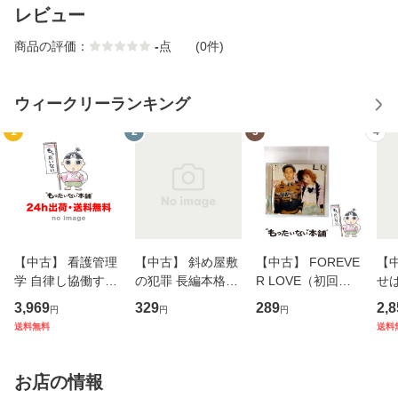
レビュー
商品の評価：
-
点
(0件)
ウィークリーランキング
1
2
3
4
【中古】 看護管理
【中古】 斜め屋敷
【中古】 FOREVE
【
学 自律し協働する
の犯罪 長編本格推
R LOVE（初回生
せば
専門職の看護マネ
理小説 (光文社文
産限定盤） / 清水
VD
3,969
329
289
2,8
円
円
円
ジメントスキル 改
庫) / 島田荘司 / 光
翔太×加藤ミリヤ /
タ
送料無料
送料
訂第3版 (看護学テ
文社 [文庫]【メー
[CD]【メール便送
ター
キストNiCE) / 手島
ル便送料無料】
料無料】
VD
恵 藤本幸三 / 南江
料
お店の情報
堂 [単行