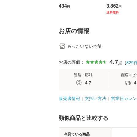
トウエスト・ジャパン
の看護マネジメ
434
3,862
円
円
[CD]【メール便送料無
キル 改訂第3版 
送料無料
料】
学テキストNiCE)
島恵 藤本幸三 /
堂 [単行
お店の情報
もったいない本舗
4.7
お店の評価：
点
(
829
連絡・応対
配送スピ
4.7
4
販売者情報
支払い方法
営業日カレン
類似商品と比較する
今見ている商品