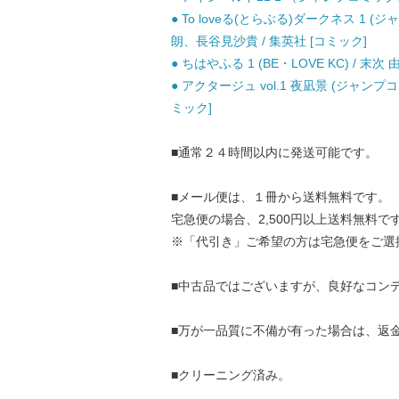
● To loveる(とらぶる)ダークネス 1 (ジャ
朗、長谷見沙貴 / 集英社 [コミック]
● ちはやふる 1 (BE・LOVE KC) / 末次
● アクタージュ vol.1 夜凪景 (ジャンプ
ミック]
■通常２４時間以内に発送可能です。
■メール便は、１冊から送料無料です。
宅急便の場合、2,500円以上送料無料で
※「代引き」ご希望の方は宅急便をご選
■中古品ではございますが、良好なコン
■万が一品質に不備が有った場合は、返
■クリーニング済み。