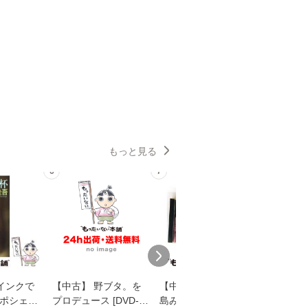
もっと見る
6
7
8
インクで
【中古】 野ブタ。を
【中古】 寒水魚 / 中
【中古】
・ポシェッ
プロデュース [DVD-B
島みゆき / [CD]【メー
カメムシ