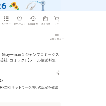
カテゴリ
お気に入り
閲覧履歴
購入履歴
かご
店舗メニュー
Grayーman 1 ジャンプコミックス
/ 集英社 [コミック]【メール便送料無
込
)
K ERROR] ネットワーク周りの設定を確認