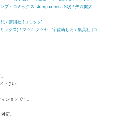
ンプ・コミックス. Jump comics SQ) / 矢吹健太
 由紀 / 講談社 [コミック]
コミックス) / マツキタツヤ、宇佐崎しろ / 集英社 [コ
す。
択下さい。
ディションです。
金対応。