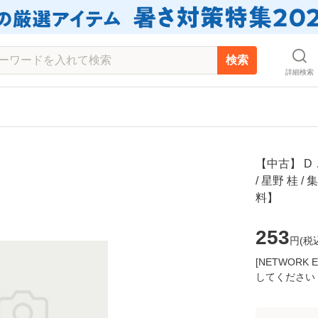
検索
詳細検索
【中古】 D．
/ 星野 桂 
料】
253
円(
税
[NETWOR
してください