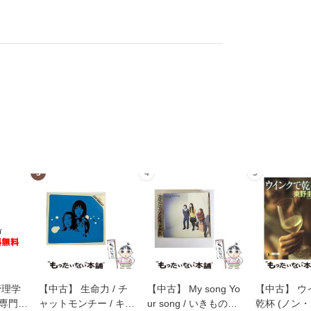
3
4
5
管理学
【中古】 生命力 / チ
【中古】 My song Yo
【中古】 ウ
専門職
ャットモンチー / キュ
ur song / いきものが
乾杯 (ノン