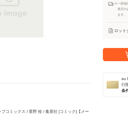
※一部地
表示の
ます。
ロット
a
行
条
ンプコミックス / 星野 桂 / 集英社 [コミック]【メー