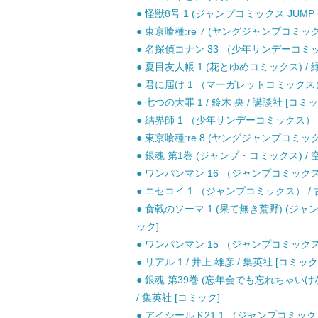
● 怪獣8号 1 (ジャンプコミックス JUMP C
● 東京喰種:re 7 (ヤングジャンプコミックス
● 名探偵コナン 33 （少年サンデーコミック
● 夏目友人帳 1 (花とゆめコミックス) / 緑
● 君に届け 1 （マーガレットコミックス） 
● 七つの大罪 1 / 鈴木 央 / 講談社 [コミッ
● 結界師 1 （少年サンデーコミックス） /
● 東京喰種:re 8 (ヤングジャンプコミックス
● 銀魂 第1巻 (ジャンプ・コミックス) / 
● ワンパンマン 16 （ジャンプコミックス） 
● ニセコイ 1 （ジャンプコミックス） / 古
● 食戟のソーマ 1 (果て無き荒野) (ジャ
ック]
● ワンパンマン 15 （ジャンプコミックス） 
● リアル 1 / 井上 雄彦 / 集英社 [コミック
● 銀魂 第39巻 (忘年会でも忘れちゃいけ
/ 集英社 [コミック]
● アイシールド21 1 （ジャンプコミックス