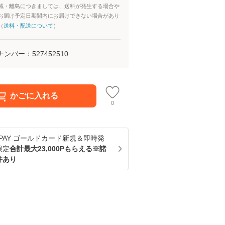
域・離島につきましては、送料が発生する場合や
お届け予定日期間内にお届けできない場合があり
（
送料・配送について
）
ナンバー：
527452510
かごに入れる
0
u PAY ゴールドカード新規＆即時発
限定
合計最大23,000Pもらえる※諸
件あり