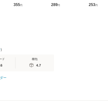
ントス
ーンレコード [CD]
かり / [CD]【メール便
ト) / 東野圭
355
289
253
円
円
円
(看護
【メール便送料無料】
送料無料】
社 [文庫]
 / 手
料無料】
 南江
件
)
ード
梱包
.6
4.7
ダー