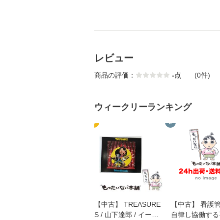
レビュー
商品の評価：
-
点
(0件)
ウィークリーランキング
1
2
【中古】 TREASURE
【中古】 看護
S / 山下達郎 / イース
自律し協働する