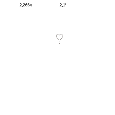
吾 / 祥伝
OX] / バップ [DVD]
ル便送料無料】
語る / 
2,266
2,150
2,266
円
円
円
【メール便送
【メール便送料無料】
ワークい
会、吉田元重
夫 / 新評
【メール
0