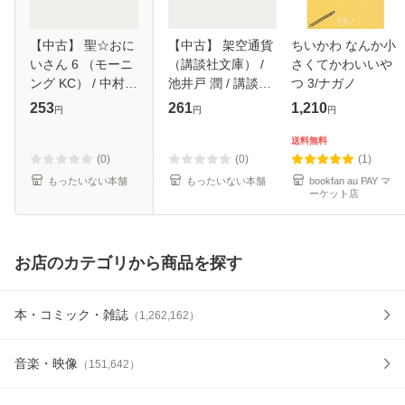
【中古】 聖☆おに
【中古】 架空通貨
ちいかわ なんか小
いさん 6 （モーニ
（講談社文庫） /
さくてかわいいや
ング KC） / 中村
池井戸 潤 / 講談社
つ 3/ナガノ
光 / 講談社 [コミッ
[文庫]【メール便送
253
261
1,210
円
円
円
ク]【メール便送料
料無料】
無料】
送料無料
(0)
(0)
(1)
もったいない本舗
もったいない本舗
bookfan au PAY マ
ーケット店
お店のカテゴリから商品を探す
本・コミック・雑誌
（
1,262,162
）
音楽・映像
（
151,642
）