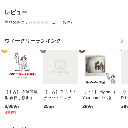
レビュー
商品の評価：
-
点
(0件)
ウィークリーランキング
1
2
3
4
【中古】 看護管理
【中古】 生命力 /
【中古】 My song
【中
学 自律し協働する
チャットモンチー /
Your song / いきも
R 
専門職の看護マネ
キューンレコード
のがかり / [CD]
産限
3,969
355
289
28
円
円
円
ジメントスキル 改
[CD]【メール便送
【メール便送料無
翔太
送料無料
訂第3版 (看護学テ
料無料】
料】
[C
キストNiCE) / 手島
料
恵 藤本幸三 / 南江