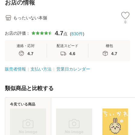
お店の情報
堂 [単行
もったいない本舗
0
4.7
お店の評価：
点
(
830
件
)
連絡・応対
配送スピード
梱包
4.7
4.6
4.7
販売者情報
支払い方法
営業日カレンダー
類似商品と比較する
今見ている商品