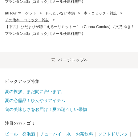
プランタン出版 [コミック]【メール便送料無料】
au PAY マーケット
>
もったいない本舗
>
本・コミック・雑誌
>
その他本・コミック・雑誌
>
【中古】 ひだまりが聴こえるーリミットー 1 （Canna Comics） / 文乃 ゆき /
プランタン出版 [コミック]【メール便送料無料】
ページトップへ
ピックアップ特集
夏の挨拶、まだ間に合います。
夏の必需品！ひんやりアイテム
旬の美味しさをお届け！夏の瑞々しい果物
注目のカテゴリ
ビール・発泡酒
チューハイ
水
お茶飲料
ソフトドリンク