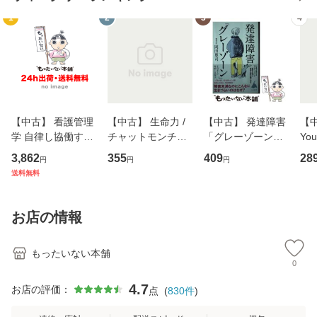
1
2
3
4
【中古】 看護管理
【中古】 生命力 /
【中古】 発達障害
【中
学 自律し協働する
チャットモンチー /
「グレーゾーン」
You
専門職の看護マネ
キューンレコード
その正しい理解と
のがか
3,862
355
409
28
円
円
円
ジメントスキル 改
[CD]【メール便送
克服法 (SB新書 57
【
送料無料
訂第3版 (看護学テ
料無料】
2) / 岡田尊司 / Ｓ
料
キストNiCE) / 手島
Ｂクリエイティブ
恵 藤本幸三 / 南江
[新書]【メール便送
お店の情報
堂 [単行
料無料】
もったいない本舗
0
4.7
お店の評価：
点
(
830
件
)