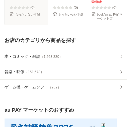
版 [コミック]【メ
送料無料
ール便送料無料】
(0)
(0)
(0)
もったいない本舗
もったいない本舗
bookfan au PAY マ
ーケット店
お店のカテゴリから商品を探す
本・コミック・雑誌
（
1,263,220
）
音楽・映像
（
151,678
）
ゲーム機・ゲームソフト
（
282
）
au PAY マーケット
のおすすめ