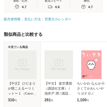
連絡・応対
配送スピード
梱包
4.7
4.6
4.7
販売者情報
支払い方法
営業日カレンダー
類似商品と比較する
今見ている商品
【中古】 ひだまり
【中古】 架空通貨
ちいかわ なんか小
が聴こえるーリミ
（講談社文庫） /
さくてかわいいや
ットー 1 （Canna
池井戸 潤 / 講談社
つ 1/ナガノ
Comics） / 文乃 ゆ
[文庫]【メール便送
310
261
1,100
円
円
円
き / プランタン出
料無料】