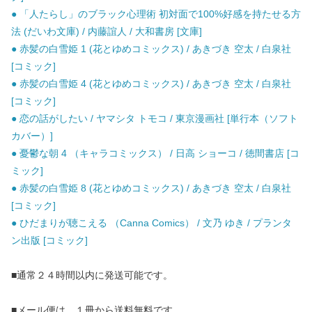
● 「人たらし」のブラック心理術 初対面で100%好感を持たせる方
法 (だいわ文庫) / 内藤誼人 / 大和書房 [文庫]
● 赤髪の白雪姫 1 (花とゆめコミックス) / あきづき 空太 / 白泉社
[コミック]
● 赤髪の白雪姫 4 (花とゆめコミックス) / あきづき 空太 / 白泉社
[コミック]
● 恋の話がしたい / ヤマシタ トモコ / 東京漫画社 [単行本（ソフト
カバー）]
● 憂鬱な朝 4 （キャラコミックス） / 日高 ショーコ / 徳間書店 [コ
ミック]
● 赤髪の白雪姫 8 (花とゆめコミックス) / あきづき 空太 / 白泉社
[コミック]
● ひだまりが聴こえる （Canna Comics） / 文乃 ゆき / プランタ
ン出版 [コミック]
■通常２４時間以内に発送可能です。
■メール便は、１冊から送料無料です。