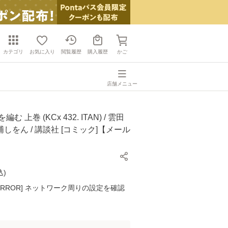
カテゴリ
お気に入り
閲覧履歴
購入履歴
かご
店舗メニュー
む 上巻 (KCx 432. ITAN) / 雲田
しをん / 講談社 [コミック]【メール
】
込
)
K ERROR] ネットワーク周りの設定を確認