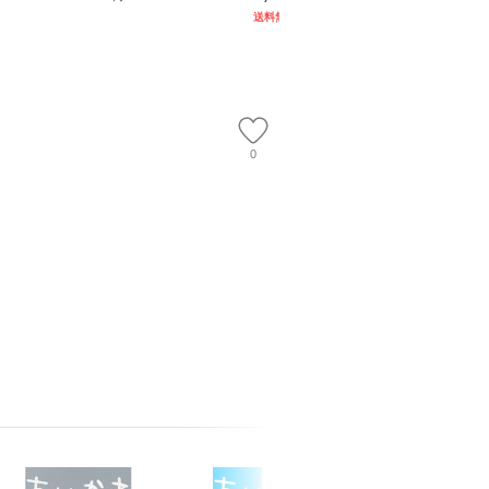
談社現代新書） / 下条
ム・エンターテイメン
計超入門！
送料無料
】
信輔 / 講談社 [新書]
ト [DVD]【メール便送
隆 / 高
【メール便送料無料】
料無料】
（ソフト
【メール
0