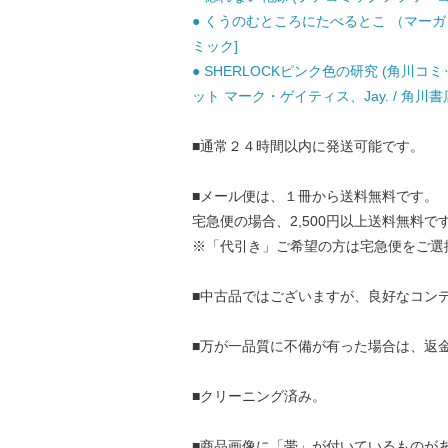
● くうのむところにたべるとこ （マーガレッ
ミック]
● SHERLOCKピンク色の研究 (角川コミ
ット マーク・ゲイティス、Jay. / 角川書
■通常２４時間以内に発送可能です。
■メール便は、１冊から送料無料です。
宅急便の場合、2,500円以上送料無料で
※「代引き」ご希望の方は宅急便をご選
■中古品ではございますが、良好なコン
■万が一品質に不備が有った場合は、返
■クリーニング済み。
■商品画像に「帯」が付いているものが