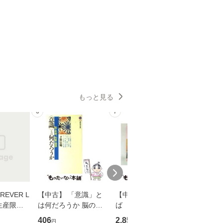
もっと見る
6
7
8
EVER L
【中古】 「意識」と
【中古】 耳をすませ
【中古】
生産限定
は何だろうか 脳の来
ば 〈2枚組〉 [DVD] /
も2時間
翔太×加藤
歴、知覚の錯誤 （講
ブエナ・ビスタ・ホー
めるよう
406
2,852
253
円
円
円