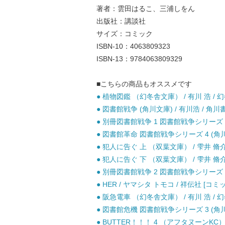
著者：雲田はるこ、三浦しをん
出版社：講談社
サイズ：コミック
ISBN-10：4063809323
ISBN-13：9784063809329
■こちらの商品もオススメです
● 植物図鑑 （幻冬舎文庫） / 有川 浩 / 
● 図書館戦争 (角川文庫) / 有川浩 / 角川書
● 別冊図書館戦争 1 図書館戦争シリーズ 5 
● 図書館革命 図書館戦争シリーズ 4 (角川文
● 犯人に告ぐ 上 （双葉文庫） / 雫井 脩介 
● 犯人に告ぐ 下 （双葉文庫） / 雫井 脩介 
● 別冊図書館戦争 2 図書館戦争シリーズ 6 
● HER / ヤマシタ トモコ / 祥伝社 [コミ
● 阪急電車 （幻冬舎文庫） / 有川 浩 / 
● 図書館危機 図書館戦争シリーズ 3 (角川文
● BUTTER！！！ 4 （アフタヌーンKC）