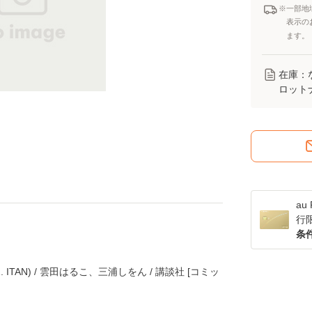
※一部地
表示の
ます。
在庫：
ロット
a
行
条
. ITAN) / 雲田はるこ、三浦しをん / 講談社 [コミッ