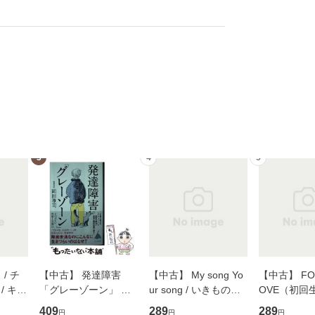
3
4
5
/ チ
【中古】 発達障害
【中古】 My song Yo
【中古】 FOR
/ キュ
「グレーゾーン」 そ
ur song / いきものが
OVE（初回
D]
の正しい理解と克服法
かり / [CD]【メール便
盤） / 清水
409
289
289
円
円
円