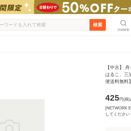
検索
詳細検索
【中古】 舟を編
はるこ、三浦
便送料無料
425
円(
税
[NETWOR
してください