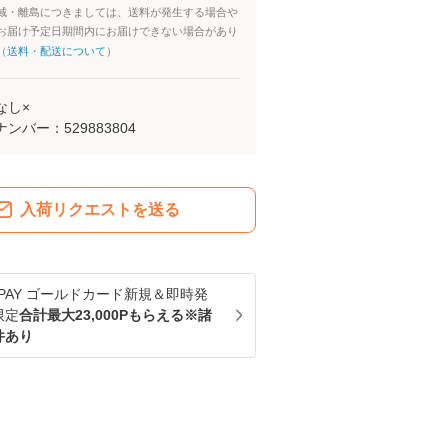
域・離島につきましては、送料が発生する場合や
お届け予定日期間内にお届けできない場合があり
（
送料・配送について
）
なし×
ナンバー：
529883804
入荷リクエストを送る
u PAY ゴールドカード新規＆即時発
限定
合計最大23,000Pもらえる※諸
件あり