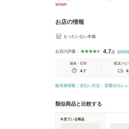
キル 改訂第3版 (看護
【メール便送料
送料無料
学テキストNiCE) / 手
島恵 藤本幸三 / 南江
堂 [単行
お店の情報
もったいない本舗
4.7
お店の評価：
点
(
830
連絡・応対
配送スピ
4.7
4
販売者情報
支払い方法
営業日カレン
類似商品と比較する
今見ている商品