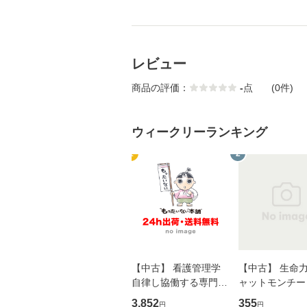
レビュー
商品の評価：
-
点
(0件)
ウィークリーランキング
1
2
【中古】 看護管理学
【中古】 生命力 
自律し協働する専門職
ャットモンチー 
の看護マネジメントス
ーンレコード [C
3,852
355
円
円