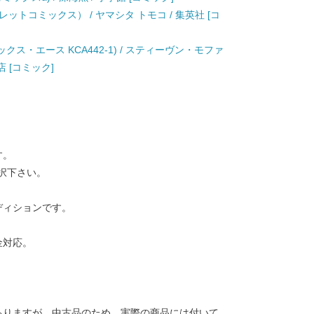
トコミックス） / ヤマシタ トモコ / 集英社 [コ
ックス・エース KCA442-1) / スティーヴン・モファ
店 [コミック]
す。
択下さい。
ディションです。
金対応。
ありますが、中古品のため、実際の商品には付いて