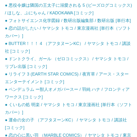
● 悪役令嬢は隣国の王太子に溺愛される 5 (ビーズログコミックス)
/ ほしな、ぷにちゃん / KADOKAWA [コミック]
● フォトサイエンス化学図録 / 数研出版編集部 / 数研出版 [単行本]
● 恋の話がしたい / ヤマシタ トモコ / 東京漫画社 [単行本（ソフト
カバー）]
● BUTTER！！！ 4 （アフタヌーンKC） / ヤマシタ トモコ / 講談
社 [コミック]
● ドントクライ、ガール （ゼロコミックス） / ヤマシタ トモコ /
リブレ出版 [コミック]
● リライフ 3 (EARTH STAR COMICS) / 夜宵草 / アース・スター
エンターテイメント [コミック]
● ペンデュラム ー獣人オメガバースー / 羽純 ハナ / フロンティア
ワークス [コミック]
● くいもの処 明楽 / ヤマシタ トモコ / 東京漫画社 [単行本（ソフト
カバー）]
● 運命の女の子 （アフタヌーンKC） / ヤマシタ トモコ / 講談社
[コミック]
● 恋の心に黒い羽 （MARBLE COMICS） / ヤマシタ トモコ / 東京