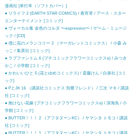
漫画社 [単行本（ソフトカバー）]
● リライフ 2 (EARTH STAR COMICS) / 夜宵草 / アース・スター
エンターテイメント [コミック]
● ヴォーカル集 金色のコルダ 〜espressivo〜 / ゲーム・ミュージ
ック / [CD]
● 僕に花のメランコリー 2 （マーガレットコミックス） / 小森 み
っこ / 集英社 [コミック]
● ラブファントム 6 (プチコミックフラワーコミックスα) / みつき
かこ / 小学館 [コミック]
● かわいいひと 5 (花とゆめコミックス) / 斎藤けん / 白泉社 [コミ
ック]
● PとJK 16 （講談社コミックス 別冊フレンド） / 三次 マキ / 講談
社 [コミック]
● 抱けない花嫁 (プチコミックフラワーコミックスα) / 深海魚 / 小
学館 [コミック]
● BUTTER！！！ 2 （アフタヌーンKC） / ヤマシタ トモコ / 講談
社 [コミック]
● BUTTER！！！ 1 （アフタヌーンKC） / ヤマシタ トモコ / 講談