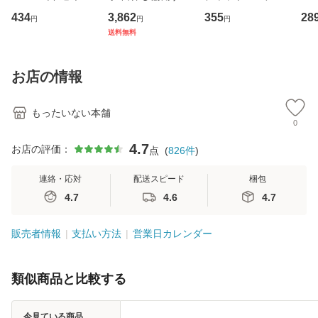
イーストウエス
専門職の看護マネ
キューンレコード
のがか
434
3,862
355
28
円
円
円
ト・ジャパン [CD]
ジメントスキル 改
[CD]【メール便送
【
送料無料
【メール便送料無
訂第3版 (看護学テ
料無料】
料
料】
キストNiCE) / 手島
恵 藤本幸三 / 南江
お店の情報
堂 [単行
もったいない本舗
0
4.7
お店の評価：
点
(
826
件
)
連絡・応対
配送スピード
梱包
4.7
4.6
4.7
販売者情報
支払い方法
営業日カレンダー
類似商品と比較する
今見ている商品