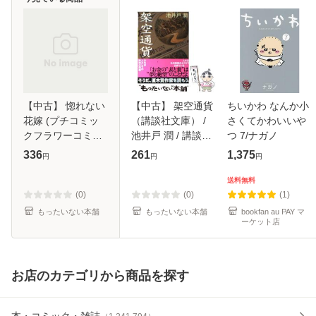
【中古】 惚れない
【中古】 架空通貨
ちいかわ なんか小
花嫁 (プチコミッ
（講談社文庫） /
さくてかわいいや
クフラワーコミッ
池井戸 潤 / 講談社
つ 7/ナガノ
クスα) / 深海魚 /
[文庫]【メール便送
336
261
1,375
円
円
円
小学館 [コミック]
料無料】
【メール便送料無
送料無料
料】
(0)
(0)
(1)
もったいない本舗
もったいない本舗
bookfan au PAY マ
ーケット店
お店のカテゴリから商品を探す
本・コミック・雑誌