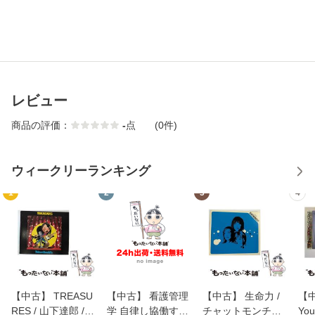
レビュー
商品の評価：
-
点
(0件)
ウィークリーランキング
1
2
3
4
【中古】 TREASU
【中古】 看護管理
【中古】 生命力 /
【中
RES / 山下達郎 /
学 自律し協働する
チャットモンチー /
You