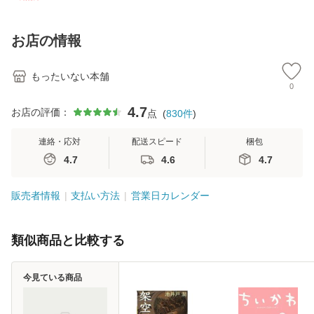
訂第3版 (看護学テ
料無料】
2) / 岡田尊司 / Ｓ
料
キストNiCE) / 手島
Ｂクリエイティブ
恵 藤本幸三 / 南江
[新書]【メール便送
お店の情報
堂 [単行
料無料】
もったいない本舗
0
4.7
お店の評価：
点
(
830
件
)
連絡・応対
配送スピード
梱包
4.7
4.6
4.7
販売者情報
支払い方法
営業日カレンダー
類似商品と比較する
今見ている商品