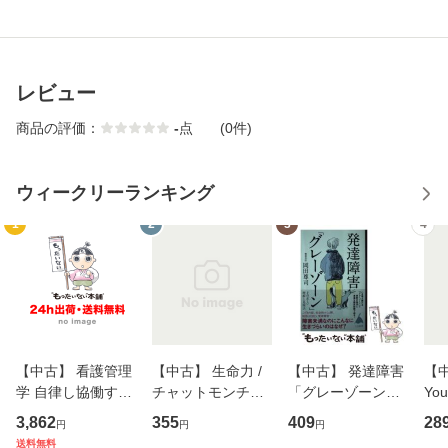
レビュー
商品の評価：
-
点
(0件)
ウィークリーランキング
1
2
3
4
【中古】 看護管理
【中古】 生命力 /
【中古】 発達障害
【中
学 自律し協働する
チャットモンチー /
「グレーゾーン」
You
専門職の看護マネ
キューンレコード
その正しい理解と
のがか
3,862
355
409
28
円
円
円
ジメントスキル 改
[CD]【メール便送
克服法 (SB新書 57
【
送料無料