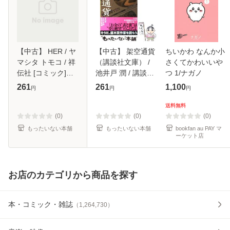
【中古】 HER / ヤ
【中古】 架空通貨
ちいかわ なんか小
マシタ トモコ / 祥
（講談社文庫） /
さくてかわいいや
伝社 [コミック]
池井戸 潤 / 講談社
つ 1/ナガノ
【メール便送料無
[文庫]【メール便送
261
261
1,100
円
円
円
料】
料無料】
送料無料
(0)
(0)
(0)
もったいない本舗
もったいない本舗
bookfan au PAY マ
ーケット店
お店のカテゴリから商品を探す
本・コミック・雑誌
（
1,264,730
）