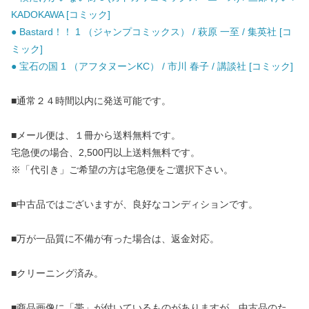
KADOKAWA [コミック]
● Bastard！！ 1 （ジャンプコミックス） / 萩原 一至 / 集英社 [コ
ミック]
● 宝石の国 1 （アフタヌーンKC） / 市川 春子 / 講談社 [コミック]
■通常２４時間以内に発送可能です。
■メール便は、１冊から送料無料です。
宅急便の場合、2,500円以上送料無料です。
※「代引き」ご希望の方は宅急便をご選択下さい。
■中古品ではございますが、良好なコンディションです。
■万が一品質に不備が有った場合は、返金対応。
■クリーニング済み。
■商品画像に「帯」が付いているものがありますが、中古品のた