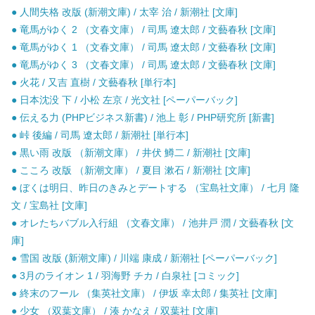
● 人間失格 改版 (新潮文庫) / 太宰 治 / 新潮社 [文庫]
● 竜馬がゆく 2 （文春文庫） / 司馬 遼太郎 / 文藝春秋 [文庫]
● 竜馬がゆく 1 （文春文庫） / 司馬 遼太郎 / 文藝春秋 [文庫]
● 竜馬がゆく 3 （文春文庫） / 司馬 遼太郎 / 文藝春秋 [文庫]
● 火花 / 又吉 直樹 / 文藝春秋 [単行本]
● 日本沈没 下 / 小松 左京 / 光文社 [ペーパーバック]
● 伝える力 (PHPビジネス新書) / 池上 彰 / PHP研究所 [新書]
● 峠 後編 / 司馬 遼太郎 / 新潮社 [単行本]
● 黒い雨 改版 （新潮文庫） / 井伏 鱒二 / 新潮社 [文庫]
● こころ 改版 （新潮文庫） / 夏目 漱石 / 新潮社 [文庫]
● ぼくは明日、昨日のきみとデートする （宝島社文庫） / 七月 隆
文 / 宝島社 [文庫]
● オレたちバブル入行組 （文春文庫） / 池井戸 潤 / 文藝春秋 [文
庫]
● 雪国 改版 (新潮文庫) / 川端 康成 / 新潮社 [ペーパーバック]
● 3月のライオン 1 / 羽海野 チカ / 白泉社 [コミック]
● 終末のフール （集英社文庫） / 伊坂 幸太郎 / 集英社 [文庫]
● 少女 （双葉文庫） / 湊 かなえ / 双葉社 [文庫]