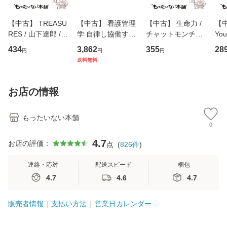
【中古】 TREASU
【中古】 看護管理
【中古】 生命力 /
【中
RES / 山下達郎 /
学 自律し協働する
チャットモンチー /
You
イーストウエス
専門職の看護マネ
キューンレコード
のがか
434
3,862
355
28
円
円
円
ト・ジャパン [CD]
ジメントスキル 改
[CD]【メール便送
【
送料無料
【メール便送料無
訂第3版 (看護学テ
料無料】
料
料】
キストNiCE) / 手島
恵 藤本幸三 / 南江
お店の情報
堂 [単行
もったいない本舗
0
4.7
お店の評価：
点
(
826
件
)
連絡・応対
配送スピード
梱包
4.7
4.6
4.7
販売者情報
支払い方法
営業日カレンダー