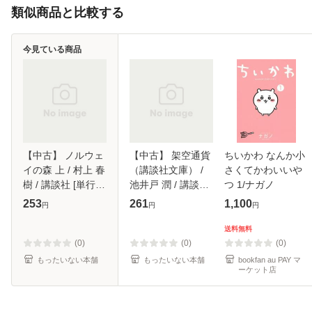
類似商品と比較する
今見ている商品
【中古】 ノルウェ
【中古】 架空通貨
ちいかわ なんか小
イの森 上 / 村上 春
（講談社文庫） /
さくてかわいいや
樹 / 講談社 [単行
池井戸 潤 / 講談社
つ 1/ナガノ
本]【メール便送料
[文庫]【メール便送
253
261
1,100
円
円
円
無料】
料無料】
送料無料
(0)
(0)
(0)
もったいない本舗
もったいない本舗
bookfan au PAY マ
ーケット店