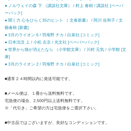
● ノルウェイの森 下 （講談社文庫） / 村上 春樹 / 講談社 [ペーパ
ーバック]
● 聞く力 心をひらく35のヒント （ 文春新書） / 阿川 佐和子 / 文
藝春秋 [新書]
● 3月のライオン 6 / 羽海野 チカ / 白泉社 [コミック]
● 日本沈没 上 / 小松 左京 / 光文社 [ペーパーバック]
● 世界から猫が消えたなら （小学館文庫） / 川村 元気 / 小学館 [文
庫]
● 3月のライオン 2 / 羽海野 チカ / 白泉社 [コミック]
■通常２４時間以内に発送可能です。
■メール便は、１冊から送料無料です。
宅急便の場合、2,500円以上送料無料です。
※「代引き」ご希望の方は宅急便をご選択下さい。
■中古品ではございますが、良好なコンディションです。