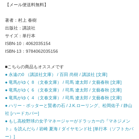
【メール便送料無料】
著者：村上 春樹
出版社：講談社
サイズ：単行本
ISBN-10：4062035154
ISBN-13：9784062035156
■こちらの商品もオススメです
● 永遠の0 （講談社文庫） / 百田 尚樹 / 講談社 [文庫]
● 竜馬がゆく 8 （文春文庫） / 司馬 遼太郎 / 文藝春秋 [文庫]
● 竜馬がゆく 6 （文春文庫） / 司馬 遼太郎 / 文藝春秋 [文庫]
● 竜馬がゆく 4 （文春文庫） / 司馬 遼太郎 / 文藝春秋 [文庫]
● ハリー・ポッターと賢者の石 / J.K.ローリング、松岡佑子 / 静山
社 [ハードカバー]
● もし高校野球の女子マネージャーがドラッカーの『マネジメン
ト』を読んだら / 岩崎 夏海 / ダイヤモンド社 [単行本（ソフトカバ
ー）]