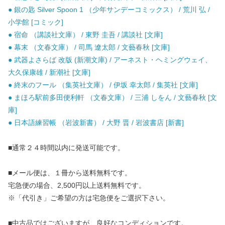
● 銀の匙 Silver Spoon 1 （少年サンデーコミックス） / 荒川 弘 /
小学館 [コミック]
● 宿命 （講談社文庫） / 東野 圭吾 / 講談社 [文庫]
● 幕末 （文春文庫） / 司馬 遼太郎 / 文藝春秋 [文庫]
● 武器よさらば 改版 (新潮文庫) / アーネスト・ヘミングウェイ、
大久保康雄 / 新潮社 [文庫]
● 終末のフール （集英社文庫） / 伊坂 幸太郎 / 集英社 [文庫]
● まほろ駅前多田便利軒 （文春文庫） / 三浦 しをん / 文藝春秋 [文
庫]
● 日本語練習帳 （岩波新書） / 大野 晋 / 岩波書店 [新書]
■通常２４時間以内に発送可能です。
■メール便は、１冊から送料無料です。
宅急便の場合、2,500円以上送料無料です。
※「代引き」ご希望の方は宅急便をご選択下さい。
■中古品ではございますが、良好なコンディションです。