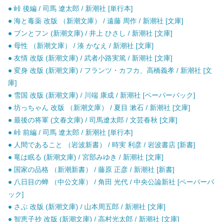
● 峠 後編 / 司馬 遼太郎 / 新潮社 [単行本]
● 海と毒薬 改版 （新潮文庫） / 遠藤 周作 / 新潮社 [文庫]
● ブンとフン (新潮文庫) / 井上 ひさし / 新潮社 [文庫]
● 母性 （新潮文庫） / 湊 かなえ / 新潮社 [文庫]
● 友情 改版 (新潮文庫) / 武者小路実篤 / 新潮社 [文庫]
● 変身 改版 (新潮文庫) / フランツ・カフカ、高橋義孝 / 新潮社 [文
庫]
● 雪国 改版 (新潮文庫) / 川端 康成 / 新潮社 [ペーパーバック]
● 坊っちゃん 改版 （新潮文庫） / 夏目 漱石 / 新潮社 [文庫]
● 最後の将軍 (文春文庫) / 司馬遼太郎 / 文芸春秋 [文庫]
● 峠 前編 / 司馬 遼太郎 / 新潮社 [単行本]
● 人間であること （岩波新書） / 時実 利彦 / 岩波書店 [新書]
● 竜は眠る (新潮文庫) / 宮部みゆき / 新潮社 [文庫]
● 国家の品格 （新潮新書） / 藤原 正彦 / 新潮社 [新書]
● 八日目の蝉 （中公文庫） / 角田 光代 / 中央公論新社 [ペーパーバ
ック]
● さぶ 改版 (新潮文庫) / 山本周五郎 / 新潮社 [文庫]
● 智恵子抄 改版 (新潮文庫) / 高村光太郎 / 新潮社 [文庫]