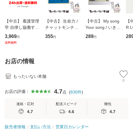
【中古】 看護管理
【中古】 生命力 /
【中古】 My song
【中
学 自律し協働する
チャットモンチー /
Your song / いきも
R 
専門職の看護マネ
キューンレコード
のがかり / [CD]
産限
3,969
355
289
28
円
円
円
ジメントスキル 改
[CD]【メール便送
【メール便送料無
翔太
送料無料
訂第3版 (看護学テ
料無料】
料】
[C
キストNiCE) / 手島
料
恵 藤本幸三 / 南江
お店の情報
堂 [単行
もったいない本舗
0
4.7
お店の評価：
点
(
830
件
)
連絡・応対
配送スピード
梱包
4.7
4.6
4.7
販売者情報
支払い方法
営業日カレンダー