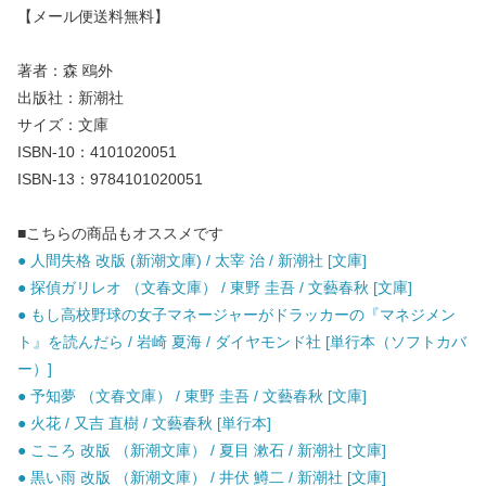
【メール便送料無料】
著者：森 鴎外
出版社：新潮社
サイズ：文庫
ISBN-10：4101020051
ISBN-13：9784101020051
■こちらの商品もオススメです
● 人間失格 改版 (新潮文庫) / 太宰 治 / 新潮社 [文庫]
● 探偵ガリレオ （文春文庫） / 東野 圭吾 / 文藝春秋 [文庫]
● もし高校野球の女子マネージャーがドラッカーの『マネジメン
ト』を読んだら / 岩崎 夏海 / ダイヤモンド社 [単行本（ソフトカバ
ー）]
● 予知夢 （文春文庫） / 東野 圭吾 / 文藝春秋 [文庫]
● 火花 / 又吉 直樹 / 文藝春秋 [単行本]
● こころ 改版 （新潮文庫） / 夏目 漱石 / 新潮社 [文庫]
● 黒い雨 改版 （新潮文庫） / 井伏 鱒二 / 新潮社 [文庫]