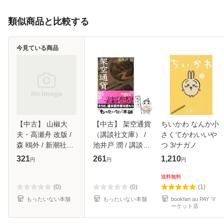
類似商品と比較する
今見ている商品
【中古】 山椒大
【中古】 架空通貨
ちいかわ なんか小
夫・高瀬舟 改版 /
（講談社文庫） /
さくてかわいいや
森 鴎外 / 新潮社
池井戸 潤 / 講談社
つ 3/ナガノ
[文庫]【メール便送
[文庫]【メール便送
321
261
1,210
円
円
円
料無料】
料無料】
送料無料
(0)
(0)
(1)
もったいない本舗
もったいない本舗
bookfan au PAY マ
ーケット店