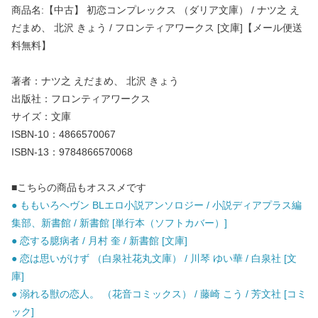
商品名:【中古】 初恋コンプレックス （ダリア文庫） / ナツ之 え
だまめ、 北沢 きょう / フロンティアワークス [文庫]【メール便送
料無料】
著者：ナツ之 えだまめ、 北沢 きょう
出版社：フロンティアワークス
サイズ：文庫
ISBN-10：4866570067
ISBN-13：9784866570068
■こちらの商品もオススメです
● ももいろヘヴン BLエロ小説アンソロジー / 小説ディアプラス編
集部、新書館 / 新書館 [単行本（ソフトカバー）]
● 恋する臆病者 / 月村 奎 / 新書館 [文庫]
● 恋は思いがけず （白泉社花丸文庫） / 川琴 ゆい華 / 白泉社 [文
庫]
● 溺れる獣の恋人。 （花音コミックス） / 藤崎 こう / 芳文社 [コミ
ック]