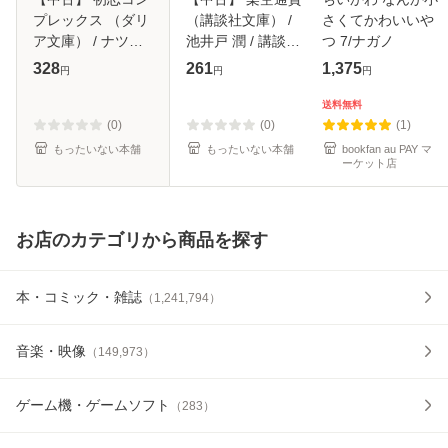
プレックス （ダリ
（講談社文庫） /
さくてかわいいや
ア文庫） / ナツ之
池井戸 潤 / 講談社
つ 7/ナガノ
えだまめ、 北沢 き
[文庫]【メール便送
328
261
1,375
円
円
円
ょう / フロンティ
料無料】
アワークス [文庫]
送料無料
【メール便送料無
(0)
(0)
(1)
料】
もったいない本舗
もったいない本舗
bookfan au PAY マ
ーケット店
お店のカテゴリから商品を探す
本・コミック・雑誌
（
1,241,794
）
音楽・映像
（
149,973
）
ゲーム機・ゲームソフト
（
283
）