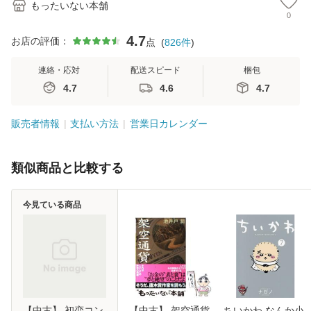
もったいない本舗
0
4.7
お店の評価：
点
(
826
件
)
連絡・応対
配送スピード
梱包
4.7
4.6
4.7
販売者情報
支払い方法
営業日カレンダー
類似商品と比較する
今見ている商品
【中古】 初恋コン
【中古】 架空通貨
ちいかわ なんか小