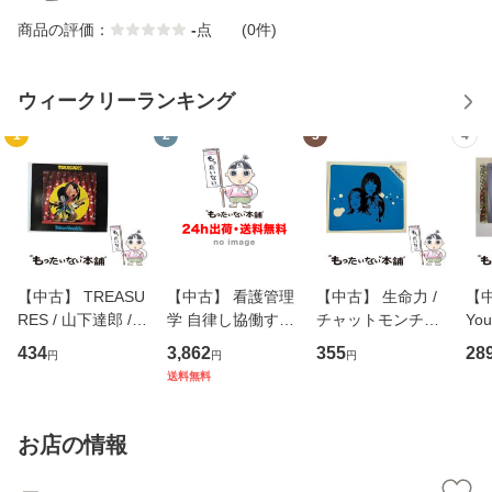
商品の評価：
-
点
(0件)
ウィークリーランキング
1
2
3
4
【中古】 TREASU
【中古】 看護管理
【中古】 生命力 /
【中
RES / 山下達郎 /
学 自律し協働する
チャットモンチー /
You
イーストウエス
専門職の看護マネ
キューンレコード
のがか
434
3,862
355
28
円
円
円
ト・ジャパン [CD]
ジメントスキル 改
[CD]【メール便送
【
送料無料
【メール便送料無
訂第3版 (看護学テ
料無料】
料
料】
キストNiCE) / 手島
恵 藤本幸三 / 南江
お店の情報
堂 [単行