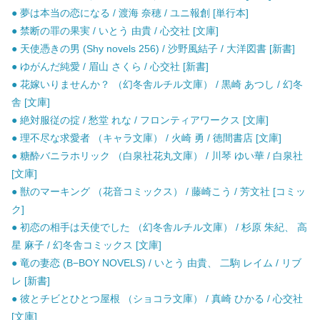
● 夢は本当の恋になる / 渡海 奈穂 / ユニ報創 [単行本]
● 禁断の罪の果実 / いとう 由貴 / 心交社 [文庫]
● 天使憑きの男 (Shy novels 256) / 沙野風結子 / 大洋図書 [新書]
● ゆがんだ純愛 / 眉山 さくら / 心交社 [新書]
● 花嫁いりませんか？ （幻冬舎ルチル文庫） / 黒崎 あつし / 幻冬
舎 [文庫]
● 絶対服従の掟 / 愁堂 れな / フロンティアワークス [文庫]
● 理不尽な求愛者 （キャラ文庫） / 火崎 勇 / 徳間書店 [文庫]
● 糖酔バニラホリック （白泉社花丸文庫） / 川琴 ゆい華 / 白泉社
[文庫]
● 獣のマーキング （花音コミックス） / 藤崎こう / 芳文社 [コミッ
ク]
● 初恋の相手は天使でした （幻冬舎ルチル文庫） / 杉原 朱紀、 高
星 麻子 / 幻冬舎コミックス [文庫]
● 竜の妻恋 (B−BOY NOVELS) / いとう 由貴、 二駒 レイム / リブ
レ [新書]
● 彼とチビとひとつ屋根 （ショコラ文庫） / 真崎 ひかる / 心交社
[文庫]