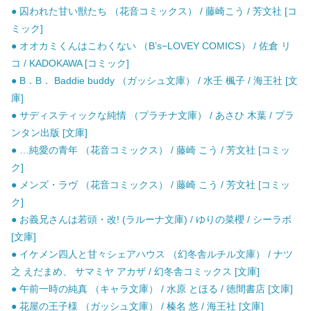
● 囚われた甘い獣たち （花音コミックス） / 藤崎こう / 芳文社 [コ
ミック]
● オオカミくんはこわくない （B’s−LOVEY COMICS） / 佐倉 リ
コ / KADOKAWA [コミック]
● B．B． Baddie buddy （ガッシュ文庫） / 水壬 楓子 / 海王社 [文
庫]
● サディスティックな純情 （プラチナ文庫） / あさひ 木葉 / プラ
ンタン出版 [文庫]
● …純愛の青年 （花音コミックス） / 藤崎 こう / 芳文社 [コミッ
ク]
● メンズ・ラヴ （花音コミックス） / 藤崎 こう / 芳文社 [コミッ
ク]
● お義兄さんは若頭・改! (ラルーナ文庫) / ゆりの菜櫻 / シーラボ
[文庫]
● イケメン四人と甘々シェアハウス （幻冬舎ルチル文庫） / ナツ
之 えだまめ、 サマミヤ アカザ / 幻冬舎コミックス [文庫]
● 午前一時の純真 （キャラ文庫） / 水原 とほる / 徳間書店 [文庫]
● 花屋の王子様 （ガッシュ文庫） / 榛名 悠 / 海王社 [文庫]