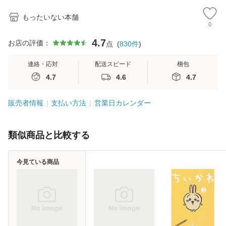
もったいない本舗
0
4.7
お店の評価：
点
(
830
件
)
連絡・応対
配送スピード
梱包
4.7
4.6
4.7
販売者情報
支払い方法
営業日カレンダー
類似商品と比較する
今見ている商品