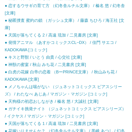
● 恋するウサギの育て方 （幻冬舎ルチル文庫） / 榛名 悠 / 幻冬舎
[文庫]
● 秘匿捜査 蜜約の鎖 （ガッシュ文庫） / 藤森 ちひろ / 海王社 [文
庫]
● 天国が落ちてくる 2 / 高遠 琉加 / 二見書房 [文庫]
● 発情アニマル （あすかコミックスCL−DX） / 佳門 サエコ /
KADOKAWA [コミック]
● キスと野獣 / いとう 由貴 / 心交社 [文庫]
● 神獣の蜜宴 / 秋山 みち花 / 二見書房 [文庫]
● 白虎の花嫁 白帝の恋着 （BーPRINCE文庫） / 秋山みち花 /
KADOKAWA [文庫]
● メノちゃんは喘がない （ジュネットコミックス ピアスシリー
ズ） / わたなべ あじあ / マガジン・マガジン [コミック]
● 天狗様の初恋おしながき / 榛名 悠 / 大誠社 [文庫]
● ガチイキ挑発ナイト （ジュネットコミックス ピアスシリーズ）
/ イクヤス / マガジン・マガジン [コミック]
● 天国が落ちてくる 1 / 高遠 琉加 / 二見書房 [文庫]
● 花嫁いりませんか？ （幻冬舎ルチル文庫） / 黒崎 あつし / 幻冬