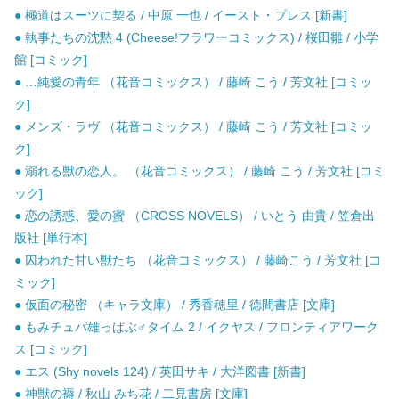
● 極道はスーツに契る / 中原 一也 / イースト・プレス [新書]
● 執事たちの沈黙 4 (Cheese!フラワーコミックス) / 桜田雛 / 小学
館 [コミック]
● …純愛の青年 （花音コミックス） / 藤崎 こう / 芳文社 [コミッ
ク]
● メンズ・ラヴ （花音コミックス） / 藤崎 こう / 芳文社 [コミッ
ク]
● 溺れる獣の恋人。 （花音コミックス） / 藤崎 こう / 芳文社 [コミ
ック]
● 恋の誘惑、愛の蜜 （CROSS NOVELS） / いとう 由貴 / 笠倉出
版社 [単行本]
● 囚われた甘い獣たち （花音コミックス） / 藤崎こう / 芳文社 [コ
ミック]
● 仮面の秘密 （キャラ文庫） / 秀香穂里 / 徳間書店 [文庫]
● もみチュパ雄っぱぶ♂タイム 2 / イクヤス / フロンティアワーク
ス [コミック]
● エス (Shy novels 124) / 英田サキ / 大洋図書 [新書]
● 神獣の褥 / 秋山 みち花 / 二見書房 [文庫]