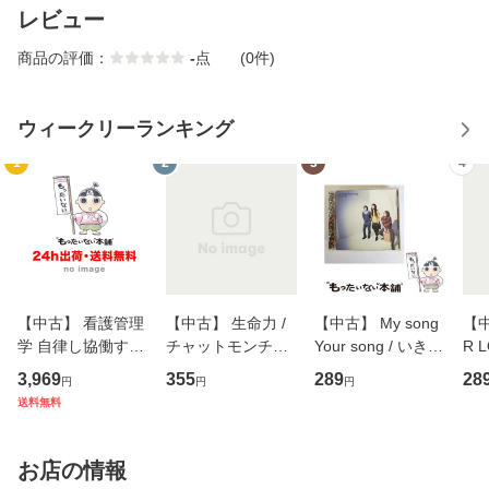
レビュー
商品の評価：
-
点
(0件)
ウィークリーランキング
1
2
3
4
【中古】 看護管理
【中古】 生命力 /
【中古】 My song
【中
学 自律し協働する
チャットモンチー /
Your song / いきも
R 
専門職の看護マネ
キューンレコード
のがかり / [CD]
産限
3,969
355
289
28
円
円
円
ジメントスキル 改
[CD]【メール便送
【メール便送料無
翔太
送料無料
訂第3版 (看護学テ
料無料】
料】
[C
キストNiCE) / 手島
料
恵 藤本幸三 / 南江
お店の情報
堂 [単行