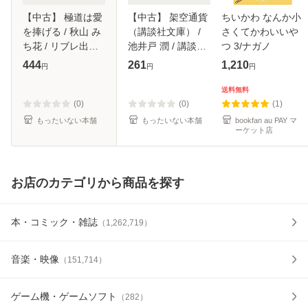
【中古】 極道は愛
【中古】 架空通貨
ちいかわ なんか小
を捧げる / 秋山 み
（講談社文庫） /
さくてかわいいや
ち花 / リブレ出版
池井戸 潤 / 講談社
つ 3/ナガノ
[単行本]【メール便
[文庫]【メール便送
444
261
1,210
円
円
円
送料無料】
料無料】
送料無料
(0)
(0)
(1)
もったいない本舗
もったいない本舗
bookfan au PAY マ
ーケット店
お店のカテゴリから商品を探す
本・コミック・雑誌
（
1,262,719
）
音楽・映像
（
151,714
）
ゲーム機・ゲームソフト
（
282
）