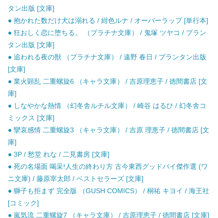
タン出版 [文庫]
● 抱かれた数だけ犬は溺れる / 紺色ルナ / オーバーラップ [単行本]
● 狂おしく恋に堕ちる。 （プラチナ文庫） / 鬼塚 ツヤコ / プラン
タン出版 [文庫]
● 追われる夜の獣 （プラチナ文庫） / 遠野 春日 / プランタン出版
[文庫]
● 業火顕乱 二重螺旋6 （キャラ文庫） / 吉原理恵子 / 徳間書店 [文
庫]
● しなやかな熱情 （幻冬舎ルチル文庫） / 崎谷 はるひ / 幻冬舎コ
ミックス [文庫]
● 攣哀感情 二重螺旋3 （キャラ文庫） / 吉原 理恵子 / 徳間書店 [文
庫]
● 3P / 愁堂 れな / 二見書房 [文庫]
● 死の名場面 喝采!人生の終わり方 古今東西グッドバイ傑作選 (ワ
ニ文庫) / 藤原宰太郎 / ベストセラーズ [文庫]
● 獅子も拒まず 完全版 （GUSH COMICS） / 桐祐 キヨイ / 海王社
[コミック]
● 嵐気流 二重螺旋7 （キャラ文庫） / 吉原理恵子 / 徳間書店 [文庫]