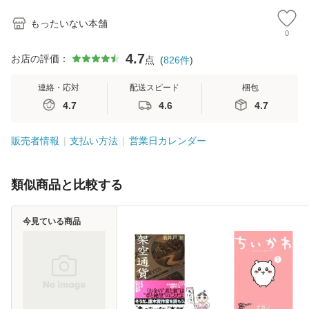
もったいない本舗
0
4.7
お店の評価：
点
(
826
件
)
連絡・応対
配送スピード
梱包
4.7
4.6
4.7
販売者情報
支払い方法
営業日カレンダー
類似商品と比較する
今見ている商品