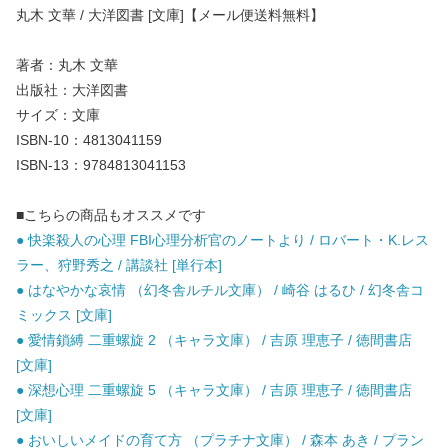
丸木 文華 / 大洋図書 [文庫]【メール便送料無料】
著者：丸木 文華
出版社：大洋図書
サイズ：文庫
ISBN-10：4813041159
ISBN-13：9784813041153
■こちらの商品もオススメです
● 快楽殺人の心理 FBI心理分析官のノートより / ロバート・K.レス
ラー、狩野秀之 / 講談社 [単行本]
● はなやかな哀情 （幻冬舎ルチル文庫） / 崎谷 はるひ / 幻冬舎コ
ミックス [文庫]
● 愛情鎖縛 二重螺旋 2 （キャラ文庫） / 吉原 理恵子 / 徳間書店
[文庫]
● 深想心理 二重螺旋 5 （キャラ文庫） / 吉原 理恵子 / 徳間書店
[文庫]
● おいしいメイドの育て方 （プラチナ文庫） / 森本 あき / プラン