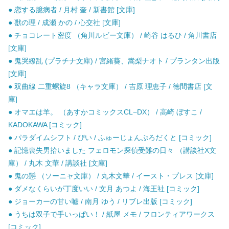
● 恋する臆病者 / 月村 奎 / 新書館 [文庫]
● 獣の理 / 成瀬 かの / 心交社 [文庫]
● チョコレート密度 （角川ルビー文庫） / 崎谷 はるひ / 角川書店
[文庫]
● 鬼哭繚乱 (プラチナ文庫) / 宮緒葵、嵩梨ナオト / プランタン出版
[文庫]
● 双曲線 二重螺旋8 （キャラ文庫） / 吉原 理恵子 / 徳間書店 [文
庫]
● オマエは羊。 （あすかコミックスCL−DX） / 高崎 ぼすこ /
KADOKAWA [コミック]
● パラダイムシフト / ぴい / ふゅーじょんぷろだくと [コミック]
● 記憶喪失男拾いました フェロモン探偵受難の日々 （講談社X文
庫） / 丸木 文華 / 講談社 [文庫]
● 鬼の戀 （ソーニャ文庫） / 丸木文華 / イースト・プレス [文庫]
● ダメなくらいが丁度いい / 文月 あつよ / 海王社 [コミック]
● ジョーカーの甘い嘘 / 南月 ゆう / リブレ出版 [コミック]
● うちは双子で手いっぱい！ / 紙屋 メモ / フロンティアワークス
[コミック]