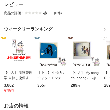
レビュー
商品の評価：
-
点
(0件)
ウィークリーランキング
1
2
3
4
【中古】 看護管理
【中古】 生命力 /
【中古】 My song
【中
学 自律し協働する
チャットモンチー /
Your song / いきも
R 
専門職の看護マネ
キューンレコード
のがかり / [CD]
産限
3,862
355
289
28
円
円
円
ジメントスキル 改
[CD]【メール便送
【メール便送料無
翔太
送料無料
訂第3版 (看護学テ
料無料】
料】
[C
キストNiCE) / 手島
料
恵 藤本幸三 / 南江
お店の情報
堂 [単行