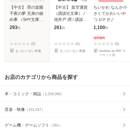
【中古】 罪の楽園
【中古】 架空通貨
ちいかわ なんか小
千夜の夢 兄弟の秘
（講談社文庫） /
さくてかわいいや
め事 （SHY文庫）
池井戸 潤 / 講談社
つ 1/ナガノ
/ 丸木 文華 / 大洋
[文庫]【メール便送
293
261
1,100
円
円
円
図書 [文庫]【メー
料無料】
ル便送料無料】
送料無料
(0)
(0)
(0)
もったいない本舗
もったいない本舗
bookfan au PAY マ
ーケット店
お店のカテゴリから商品を探す
本・コミック・雑誌
（
1,258,380
）
音楽・映像
（
151,347
）
ゲーム機・ゲームソフト
（
281
）