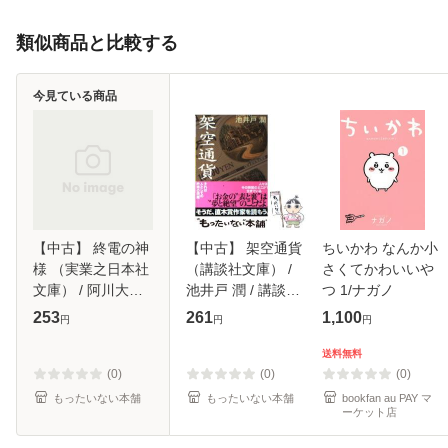
類似商品と比較する
今見ている商品
【中古】 終電の神
【中古】 架空通貨
ちいかわ なんか小
様 （実業之日本社
（講談社文庫） /
さくてかわいいや
文庫） / 阿川大樹 /
池井戸 潤 / 講談社
つ 1/ナガノ
実業之日本社 [文
[文庫]【メール便送
253
261
1,100
円
円
円
庫]【メール便送料
料無料】
無料】
送料無料
(0)
(0)
(0)
もったいない本舗
もったいない本舗
bookfan au PAY マ
ーケット店