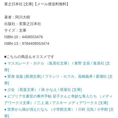
業之日本社 [文庫]【メール便送料無料】
著者：阿川大樹
出版社：実業之日本社
サイズ：文庫
ISBN-10：4408553476
ISBN-13：9784408553474
■こちらの商品もオススメです
● マスカレード・ホテル （集英社文庫） / 東野 圭吾 / 集英社 [文
庫]
● 変身 改版 (新潮文庫) / フランツ・カフカ、高橋義孝 / 新潮社 [文
庫]
● 少女 （双葉文庫） / 湊 かなえ / 双葉社 [文庫]
● ビブリア古書堂の事件手帖 栞子さんと奇妙な客人たち （メディ
アワークス文庫） / 三上 延 / アスキー メディアワークス [文庫]
● 世界から猫が消えたなら （小学館文庫） / 川村 元気 / 小学館 [文
庫]