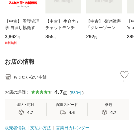
【中古】 看護管理
【中古】 生命力 /
【中古】 発達障害
【中
学 自律し協働する
チャットモンチー /
「グレーゾーン」
You
専門職の看護マネ
キューンレコード
その正しい理解と
のがか
3,862
355
292
28
円
円
円
ジメントスキル 改
[CD]【メール便送
克服法 (SB新書 57
【
送料無料
訂第3版 (看護学テ
料無料】
2) / 岡田尊司 / Ｓ
料
キストNiCE) / 手島
Ｂクリエイティブ
恵 藤本幸三 / 南江
[新書]【メール便送
お店の情報
堂 [単行
料無料】
もったいない本舗
0
4.7
お店の評価：
点
(
830
件
)
連絡・応対
配送スピード
梱包
4.7
4.6
4.7
販売者情報
支払い方法
営業日カレンダー