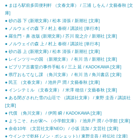
● まほろ駅前多田便利軒 （文春文庫） / 三浦 しをん / 文藝春秋 [文
庫]
● 砂の器 下 (新潮文庫) / 松本 清張 / 新潮社 [文庫]
● ノルウェイの森 下 / 村上 春樹 / 講談社 [単行本]
● 羅生門・鼻 改版 (新潮文庫) / 芥川 龍之介 / 新潮社 [文庫]
● ノルウェイの森 上 / 村上 春樹 / 講談社 [単行本]
● 砂の器 上 (新潮文庫) / 松本 清張 / 新潮社 [文庫]
● レインツリーの国 （新潮文庫） / 有川 浩 / 新潮社 [文庫]
● ビブリア古書堂の事件手帖 6 / 三上 延 / KADOKAWA [文庫]
● 県庁おもてなし課 （角川文庫） / 有川 浩 / 角川書店 [文庫]
● 民王 （文春文庫） / 池井戸 潤 / 文藝春秋 [文庫]
● インシテミル （文春文庫） / 米澤 穂信 / 文藝春秋 [文庫]
● ある閉ざされた雪の山荘で （講談社文庫） / 東野 圭吾 / 講談社
[文庫]
● 代償 （角川文庫） / 伊岡 瞬 / KADOKAWA [文庫]
● ようこそ、わが家へ （小学館文庫） / 池井戸 潤 / 小学館 [文庫]
● 余命10年 （文芸社文庫NEO） / 小坂 流加 / 文芸社 [文庫]
● ウインクで乾杯 (ノン・ポシェット) / 東野圭吾 / 祥伝社 [文庫]