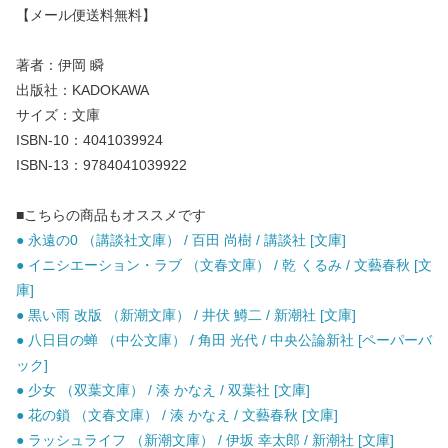
【メール便送料無料】
著者：伊岡 瞬
出版社：KADOKAWA
サイズ：文庫
ISBN-10：4041039924
ISBN-13：9784041039922
■こちらの商品もオススメです
● 永遠の0 （講談社文庫） / 百田 尚樹 / 講談社 [文庫]
● イニシエーション・ラブ （文春文庫） / 乾 くるみ / 文藝春秋 [文
庫]
● 黒い雨 改版 （新潮文庫） / 井伏 鱒二 / 新潮社 [文庫]
● 八日目の蝉 （中公文庫） / 角田 光代 / 中央公論新社 [ペーパーバ
ック]
● 少女 （双葉文庫） / 湊 かなえ / 双葉社 [文庫]
● 花の鎖 （文春文庫） / 湊 かなえ / 文藝春秋 [文庫]
● ラッシュライフ （新潮文庫） / 伊坂 幸太郎 / 新潮社 [文庫]