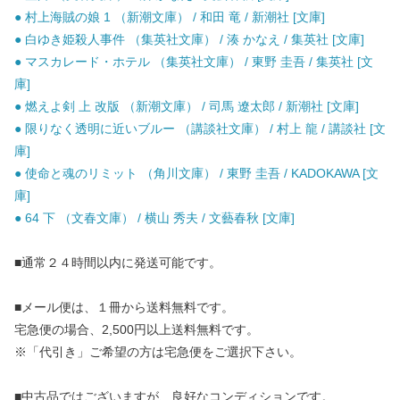
● 村上海賊の娘 1 （新潮文庫） / 和田 竜 / 新潮社 [文庫]
● 白ゆき姫殺人事件 （集英社文庫） / 湊 かなえ / 集英社 [文庫]
● マスカレード・ホテル （集英社文庫） / 東野 圭吾 / 集英社 [文
庫]
● 燃えよ剣 上 改版 （新潮文庫） / 司馬 遼太郎 / 新潮社 [文庫]
● 限りなく透明に近いブルー （講談社文庫） / 村上 龍 / 講談社 [文
庫]
● 使命と魂のリミット （角川文庫） / 東野 圭吾 / KADOKAWA [文
庫]
● 64 下 （文春文庫） / 横山 秀夫 / 文藝春秋 [文庫]
■通常２４時間以内に発送可能です。
■メール便は、１冊から送料無料です。
宅急便の場合、2,500円以上送料無料です。
※「代引き」ご希望の方は宅急便をご選択下さい。
■中古品ではございますが、良好なコンディションです。