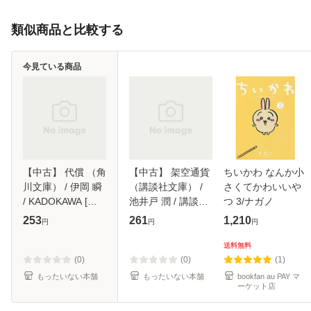
類似商品と比較する
今見ている商品
【中古】 代償 （角
【中古】 架空通貨
ちいかわ なんか小
川文庫） / 伊岡 瞬
（講談社文庫） /
さくてかわいいや
/ KADOKAWA [文
池井戸 潤 / 講談社
つ 3/ナガノ
庫]【メール便送料
[文庫]【メール便送
253
261
1,210
円
円
円
無料】
料無料】
送料無料
(0)
(0)
(1)
もったいない本舗
もったいない本舗
bookfan au PAY マ
ーケット店