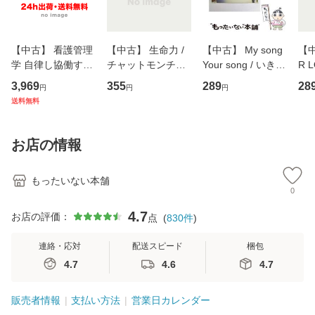
【中古】 看護管理
【中古】 生命力 /
【中古】 My song
【中
学 自律し協働する
チャットモンチー /
Your song / いきも
R 
専門職の看護マネ
キューンレコード
のがかり / [CD]
産限
3,969
355
289
28
円
円
円
ジメントスキル 改
[CD]【メール便送
【メール便送料無
翔太
送料無料
訂第3版 (看護学テ
料無料】
料】
[C
キストNiCE) / 手島
料
恵 藤本幸三 / 南江
お店の情報
堂 [単行
もったいない本舗
0
4.7
お店の評価：
点
(
830
件
)
連絡・応対
配送スピード
梱包
4.7
4.6
4.7
販売者情報
支払い方法
営業日カレンダー