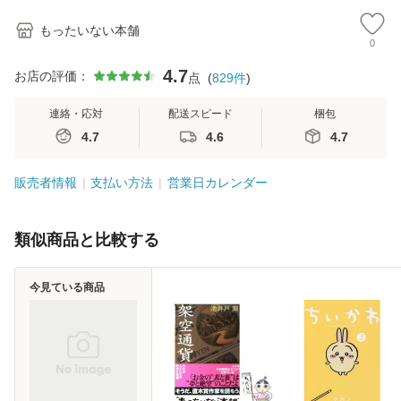
もったいない本舗
0
4.7
お店の評価：
点
(
829
件
)
連絡・応対
配送スピード
梱包
4.7
4.6
4.7
販売者情報
支払い方法
営業日カレンダー
類似商品と比較する
今見ている商品