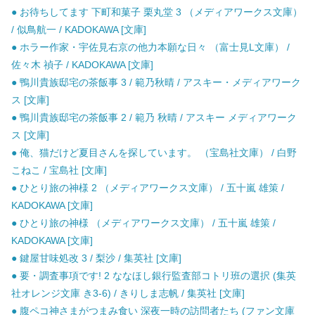
● お待ちしてます 下町和菓子 栗丸堂 3 （メディアワークス文庫）
/ 似鳥航一 / KADOKAWA [文庫]
● ホラー作家・宇佐見右京の他力本願な日々 （富士見L文庫） /
佐々木 禎子 / KADOKAWA [文庫]
● 鴨川貴族邸宅の茶飯事 3 / 範乃秋晴 / アスキー・メディアワーク
ス [文庫]
● 鴨川貴族邸宅の茶飯事 2 / 範乃 秋晴 / アスキー メディアワーク
ス [文庫]
● 俺、猫だけど夏目さんを探しています。 （宝島社文庫） / 白野
こねこ / 宝島社 [文庫]
● ひとり旅の神様 2 （メディアワークス文庫） / 五十嵐 雄策 /
KADOKAWA [文庫]
● ひとり旅の神様 （メディアワークス文庫） / 五十嵐 雄策 /
KADOKAWA [文庫]
● 鍵屋甘味処改 3 / 梨沙 / 集英社 [文庫]
● 要・調査事項です! 2 ななほし銀行監査部コトリ班の選択 (集英
社オレンジ文庫 き3-6) / きりしま志帆 / 集英社 [文庫]
● 腹ペコ神さまがつまみ食い 深夜一時の訪問者たち (ファン文庫