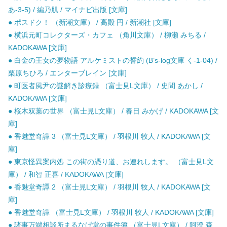
あ-3-5) / 編乃肌 / マイナビ出版 [文庫]
● ポスドク！ （新潮文庫） / 高殿 円 / 新潮社 [文庫]
● 横浜元町コレクターズ・カフェ （角川文庫） / 柳瀬 みちる /
KADOKAWA [文庫]
● 白金の王女の夢物語 アルケミストの誓約 (B’s-log文庫 く-1-04) /
栗原ちひろ / エンターブレイン [文庫]
● 町医者風尹の謎解き診療録 （富士見L文庫） / 史間 あかし /
KADOKAWA [文庫]
● 桜木双葉の世界 （富士見L文庫） / 春日 みかげ / KADOKAWA [文
庫]
● 香魅堂奇譚 3 （富士見L文庫） / 羽根川 牧人 / KADOKAWA [文
庫]
● 東京怪異案内処 この街の憑り道、お連れします。 （富士見L文
庫） / 和智 正喜 / KADOKAWA [文庫]
● 香魅堂奇譚 2 （富士見L文庫） / 羽根川 牧人 / KADOKAWA [文
庫]
● 香魅堂奇譚 （富士見L文庫） / 羽根川 牧人 / KADOKAWA [文庫]
● 諸事万端相談所まるなげ堂の事件簿 （富士見L文庫） / 阿澄 森