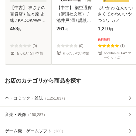
【中古】 神さまの
【中古】 架空通貨
ちいかわ なんか小
百貨店 / 佐々原 史
（講談社文庫） /
さくてかわいいや
緒 / KADOKAWA
池井戸 潤 / 講談社
つ 3/ナガノ
[文庫]【メール便送
[文庫]【メール便送
453
261
1,210
円
円
円
料無料】
料無料】
送料無料
(0)
(0)
(1)
もったいない本舗
もったいない本舗
bookfan au PAY マ
ーケット店
お店のカテゴリから商品を探す
本・コミック・雑誌
（
1,251,837
）
音楽・映像
（
150,287
）
ゲーム機・ゲームソフト
（
280
）