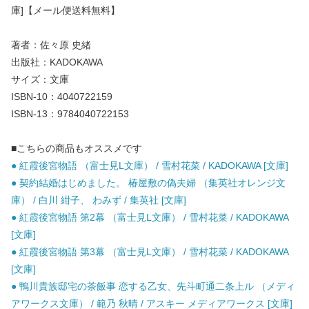
庫]【メール便送料無料】
著者：佐々原 史緒
出版社：KADOKAWA
サイズ：文庫
ISBN-10：4040722159
ISBN-13：9784040722153
■こちらの商品もオススメです
● 紅霞後宮物語 （富士見L文庫） / 雪村花菜 / KADOKAWA [文庫]
● 契約結婚はじめました。 椿屋敷の偽夫婦 （集英社オレンジ文
庫） / 白川 紺子、 わみず / 集英社 [文庫]
● 紅霞後宮物語 第2幕 （富士見L文庫） / 雪村花菜 / KADOKAWA
[文庫]
● 紅霞後宮物語 第3幕 （富士見L文庫） / 雪村花菜 / KADOKAWA
[文庫]
● 鴨川貴族邸宅の茶飯事 恋する乙女、先斗町通二条上ル （メディ
アワークス文庫） / 範乃 秋晴 / アスキー メディアワークス [文庫]