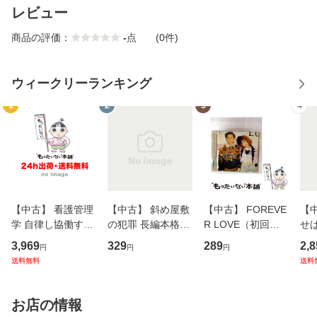
レビュー
商品の評価：
-
点
(0件)
ウィークリーランキング
1
2
3
4
【中古】 看護管理
【中古】 斜め屋敷
【中古】 FOREVE
【
学 自律し協働する
の犯罪 長編本格推
R LOVE（初回生
せば
専門職の看護マネ
理小説 (光文社文
産限定盤） / 清水
VD
3,969
329
289
2,8
円
円
円
ジメントスキル 改
庫) / 島田荘司 / 光
翔太×加藤ミリヤ /
タ
送料無料
送料
訂第3版 (看護学テ
文社 [文庫]【メー
[CD]【メール便送
ター
キストNiCE) / 手島
ル便送料無料】
料無料】
VD
恵 藤本幸三 / 南江
料
お店の情報
堂 [単行