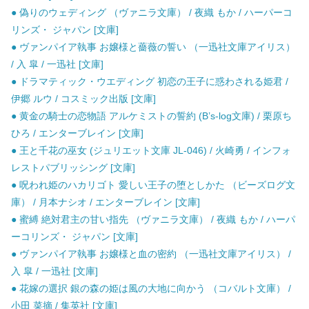
● 偽りのウェディング （ヴァニラ文庫） / 夜織 もか / ハーパーコ
リンズ・ ジャパン [文庫]
● ヴァンパイア執事 お嬢様と薔薇の誓い （一迅社文庫アイリス）
/ 入 皐 / 一迅社 [文庫]
● ドラマティック・ウエディング 初恋の王子に惑わされる姫君 /
伊郷 ルウ / コスミック出版 [文庫]
● 黄金の騎士の恋物語 アルケミストの誓約 (B’s-log文庫) / 栗原ち
ひろ / エンターブレイン [文庫]
● 王と千花の巫女 (ジュリエット文庫 JL-046) / 火崎勇 / インフォ
レストパブリッシング [文庫]
● 呪われ姫のハカリゴト 愛しい王子の堕としかた （ビーズログ文
庫） / 月本ナシオ / エンターブレイン [文庫]
● 蜜縛 絶対君主の甘い指先 （ヴァニラ文庫） / 夜織 もか / ハーパ
ーコリンズ・ ジャパン [文庫]
● ヴァンパイア執事 お嬢様と血の密約 （一迅社文庫アイリス） /
入 皐 / 一迅社 [文庫]
● 花嫁の選択 銀の森の姫は風の大地に向かう （コバルト文庫） /
小田 菜摘 / 集英社 [文庫]