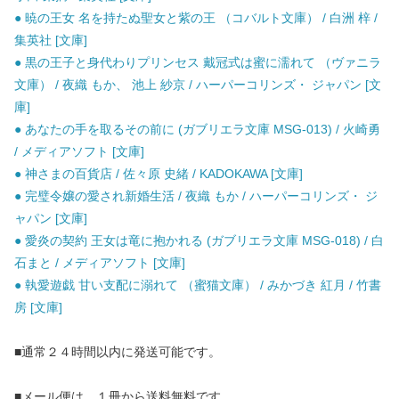
● 暁の王女 名を持たぬ聖女と紫の王 （コバルト文庫） / 白洲 梓 /
集英社 [文庫]
● 黒の王子と身代わりプリンセス 戴冠式は蜜に濡れて （ヴァニラ
文庫） / 夜織 もか、 池上 紗京 / ハーパーコリンズ・ ジャパン [文
庫]
● あなたの手を取るその前に (ガブリエラ文庫 MSG-013) / 火崎勇
/ メディアソフト [文庫]
● 神さまの百貨店 / 佐々原 史緒 / KADOKAWA [文庫]
● 完璧令嬢の愛され新婚生活 / 夜織 もか / ハーパーコリンズ・ ジ
ャパン [文庫]
● 愛炎の契約 王女は竜に抱かれる (ガブリエラ文庫 MSG-018) / 白
石まと / メディアソフト [文庫]
● 執愛遊戯 甘い支配に溺れて （蜜猫文庫） / みかづき 紅月 / 竹書
房 [文庫]
■通常２４時間以内に発送可能です。
■メール便は、１冊から送料無料です。