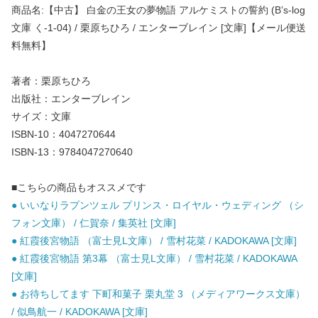
商品名:【中古】 白金の王女の夢物語 アルケミストの誓約 (B’s-log
文庫 く-1-04) / 栗原ちひろ / エンターブレイン [文庫]【メール便送
料無料】
著者：栗原ちひろ
出版社：エンターブレイン
サイズ：文庫
ISBN-10：4047270644
ISBN-13：9784047270640
■こちらの商品もオススメです
● いいなりラプンツェル プリンス・ロイヤル・ウェディング （シ
フォン文庫） / 仁賀奈 / 集英社 [文庫]
● 紅霞後宮物語 （富士見L文庫） / 雪村花菜 / KADOKAWA [文庫]
● 紅霞後宮物語 第3幕 （富士見L文庫） / 雪村花菜 / KADOKAWA
[文庫]
● お待ちしてます 下町和菓子 栗丸堂 3 （メディアワークス文庫）
/ 似鳥航一 / KADOKAWA [文庫]