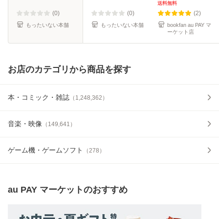
ターブレイン [文
送料無料
庫]【メール便送料
(0)
(0)
(2)
無料】
もったいない本舗
もったいない本舗
bookfan au PAY マ
ーケット店
お店のカテゴリから商品を探す
本・コミック・雑誌
（
1,248,362
）
音楽・映像
（
149,641
）
ゲーム機・ゲームソフト
（
278
）
au PAY マーケット
のおすすめ