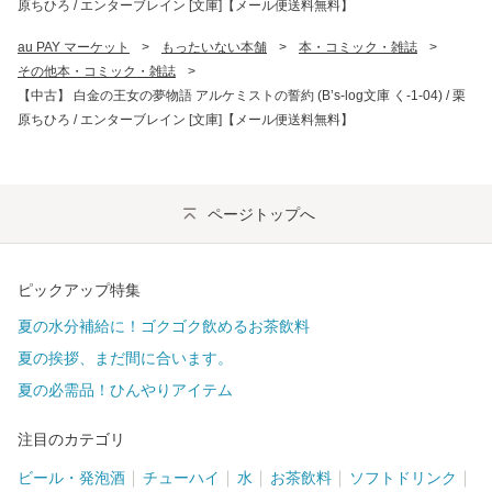
原ちひろ / エンターブレイン [文庫]【メール便送料無料】
au PAY マーケット
>
もったいない本舗
>
本・コミック・雑誌
>
その他本・コミック・雑誌
>
【中古】 白金の王女の夢物語 アルケミストの誓約 (B’s-log文庫 く-1-04) / 栗
原ちひろ / エンターブレイン [文庫]【メール便送料無料】
ページトップへ
ピックアップ特集
夏の水分補給に！ゴクゴク飲めるお茶飲料
夏の挨拶、まだ間に合います。
夏の必需品！ひんやりアイテム
注目のカテゴリ
ビール・発泡酒
チューハイ
水
お茶飲料
ソフトドリンク