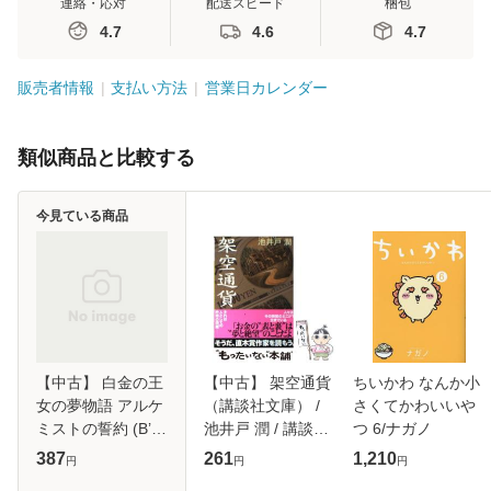
連絡・応対
配送スピード
梱包
4.7
4.6
4.7
販売者情報
支払い方法
営業日カレンダー
類似商品と比較する
今見ている商品
【中古】 白金の王
【中古】 架空通貨
ちいかわ なんか小
女の夢物語 アルケ
（講談社文庫） /
さくてかわいいや
ミストの誓約 (B’s-
池井戸 潤 / 講談社
つ 6/ナガノ
log文庫 く-1-04) /
[文庫]【メール便送
387
261
1,210
円
円
円
栗原ちひろ / エン
料無料】