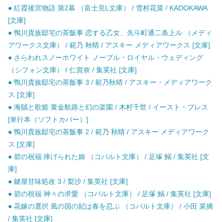
● 紅霞後宮物語 第2幕 （富士見L文庫） / 雪村花菜 / KADOKAWA
[文庫]
● 鴨川貴族邸宅の茶飯事 恋する乙女、先斗町通二条上ル （メディ
アワークス文庫） / 範乃 秋晴 / アスキー メディアワークス [文庫]
● さらわれスノーホワイト ノーブル・ロイヤル・ウェディング
（シフォン文庫） / 仁賀奈 / 集英社 [文庫]
● 鴨川貴族邸宅の茶飯事 3 / 範乃秋晴 / アスキー・メディアワーク
ス [文庫]
● 海賊と歌姫 黄金航路と幻の楽園 / 木村千世 / イースト・プレス
[単行本（ソフトカバー）]
● 鴨川貴族邸宅の茶飯事 2 / 範乃 秋晴 / アスキー メディアワーク
ス [文庫]
● 碧の祝福 捧げられた娘 （コバルト文庫） / 足塚 鰯 / 集英社 [文
庫]
● 鍵屋甘味処改 3 / 梨沙 / 集英社 [文庫]
● 碧の祝福 神々の求愛 （コバルト文庫） / 足塚 鰯 / 集英社 [文庫]
● 花嫁の選択 風の国の妃は春を忍ぶ （コバルト文庫） / 小田 菜摘
/ 集英社 [文庫]