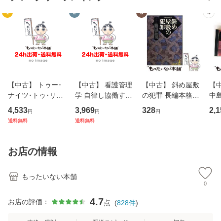
1
2
3
4
【中古】 トゥー･
【中古】 看護管理
【中古】 斜め屋敷
【中
ナイツ･トゥ･リメ
学 自律し協働する
の犯罪 長編本格推
中島み
ンバー / フェア・
専門職の看護マネ
理小説 (光文社文
【
4,533
3,969
328
2,1
円
円
円
ウォーニング / [C
ジメントスキル 改
庫) / 島田荘司 / 光
料
送料無料
送料無料
D]【メール便送料
訂第3版 (看護学テ
文社 [文庫]【メー
無料】
キストNiCE) / 手島
ル便送料無料】
恵 藤本幸三 / 南江
お店の情報
堂 [単行
もったいない本舗
0
4.7
お店の評価：
点
(
828
件
)