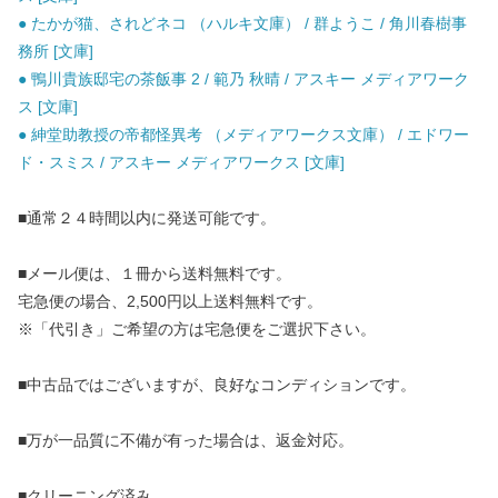
● たかが猫、されどネコ （ハルキ文庫） / 群ようこ / 角川春樹事
務所 [文庫]
● 鴨川貴族邸宅の茶飯事 2 / 範乃 秋晴 / アスキー メディアワーク
ス [文庫]
● 紳堂助教授の帝都怪異考 （メディアワークス文庫） / エドワー
ド・スミス / アスキー メディアワークス [文庫]
■通常２４時間以内に発送可能です。
■メール便は、１冊から送料無料です。
宅急便の場合、2,500円以上送料無料です。
※「代引き」ご希望の方は宅急便をご選択下さい。
■中古品ではございますが、良好なコンディションです。
■万が一品質に不備が有った場合は、返金対応。
■クリーニング済み。