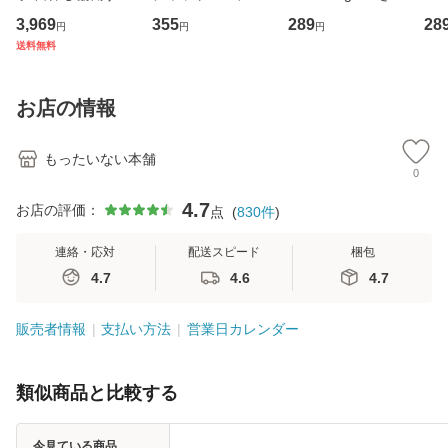
専門職の看護マネ
キューンレコード
のがかり / [CD]
産限
3,969
355
289
28
円
円
円
ジメントスキル 改
[CD]【メール便送
【メール便送料無
翔太
送料無料
訂第3版 (看護学テ
料無料】
料】
[C
キストNiCE) / 手島
料
恵 藤本幸三 / 南江
お店の情報
堂 [単行
もったいない本舗
0
4.7
お店の評価：
点
(
830
件
)
連絡・応対
配送スピード
梱包
4.7
4.6
4.7
販売者情報
支払い方法
営業日カレンダー
類似商品と比較する
今見ている商品