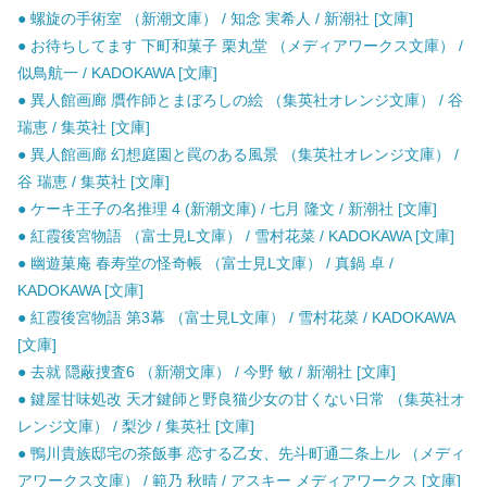
● 螺旋の手術室 （新潮文庫） / 知念 実希人 / 新潮社 [文庫]
● お待ちしてます 下町和菓子 栗丸堂 （メディアワークス文庫） /
似鳥航一 / KADOKAWA [文庫]
● 異人館画廊 贋作師とまぼろしの絵 （集英社オレンジ文庫） / 谷
瑞恵 / 集英社 [文庫]
● 異人館画廊 幻想庭園と罠のある風景 （集英社オレンジ文庫） /
谷 瑞恵 / 集英社 [文庫]
● ケーキ王子の名推理 4 (新潮文庫) / 七月 隆文 / 新潮社 [文庫]
● 紅霞後宮物語 （富士見L文庫） / 雪村花菜 / KADOKAWA [文庫]
● 幽遊菓庵 春寿堂の怪奇帳 （富士見L文庫） / 真鍋 卓 /
KADOKAWA [文庫]
● 紅霞後宮物語 第3幕 （富士見L文庫） / 雪村花菜 / KADOKAWA
[文庫]
● 去就 隠蔽捜査6 （新潮文庫） / 今野 敏 / 新潮社 [文庫]
● 鍵屋甘味処改 天才鍵師と野良猫少女の甘くない日常 （集英社オ
レンジ文庫） / 梨沙 / 集英社 [文庫]
● 鴨川貴族邸宅の茶飯事 恋する乙女、先斗町通二条上ル （メディ
アワークス文庫） / 範乃 秋晴 / アスキー メディアワークス [文庫]