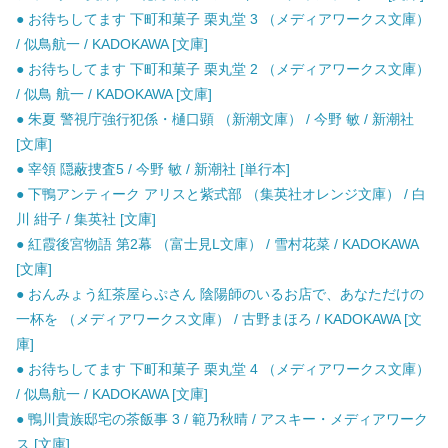
● お待ちしてます 下町和菓子 栗丸堂 3 （メディアワークス文庫）
/ 似鳥航一 / KADOKAWA [文庫]
● お待ちしてます 下町和菓子 栗丸堂 2 （メディアワークス文庫）
/ 似鳥 航一 / KADOKAWA [文庫]
● 朱夏 警視庁強行犯係・樋口顕 （新潮文庫） / 今野 敏 / 新潮社
[文庫]
● 宰領 隠蔽捜査5 / 今野 敏 / 新潮社 [単行本]
● 下鴨アンティーク アリスと紫式部 （集英社オレンジ文庫） / 白
川 紺子 / 集英社 [文庫]
● 紅霞後宮物語 第2幕 （富士見L文庫） / 雪村花菜 / KADOKAWA
[文庫]
● おんみょう紅茶屋らぷさん 陰陽師のいるお店で、あなただけの
一杯を （メディアワークス文庫） / 古野まほろ / KADOKAWA [文
庫]
● お待ちしてます 下町和菓子 栗丸堂 4 （メディアワークス文庫）
/ 似鳥航一 / KADOKAWA [文庫]
● 鴨川貴族邸宅の茶飯事 3 / 範乃秋晴 / アスキー・メディアワーク
ス [文庫]