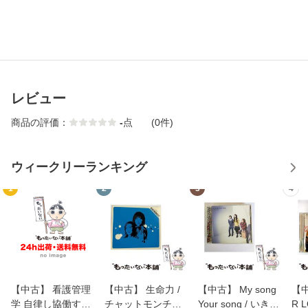
レビュー
商品の評価：
-
点
(0件)
ウィークリーランキング
1
2
3
4
【中古】 看護管理
【中古】 生命力 /
【中古】 My song
【中
学 自律し協働する
チャットモンチー /
Your song / いきも
R 