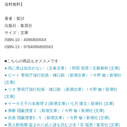
送料無料】
著者：梨沙
出版社：集英社
サイズ：文庫
ISBN-10：408680056X
ISBN-13：9784086800563
■こちらの商品もオススメです
● 烏に単は似合わない （文春文庫） / 阿部 智里 / 文藝春秋 [文庫]
● ビート 警視庁強行犯係・樋口顕 （新潮文庫） / 今野 敏 / 新潮社
[文庫]
● リオ 警視庁強行犯係・樋口顕 （新潮文庫） / 今野 敏 / 新潮社
[文庫]
● ケーキ王子の名推理 2 (新潮文庫) / 七月 隆文 / 新潮社 [文庫]
● 果断 隠蔽捜査 2 （新潮文庫） / 今野 敏 / 新潮社 [文庫]
● 自覚 隠蔽捜査5．5 （新潮文庫） / 今野 敏 / 新潮社 [文庫]
● 異人館画廊 盗まれた絵と謎を読む少女 / 谷 瑞恵 / 集英社 [文庫]