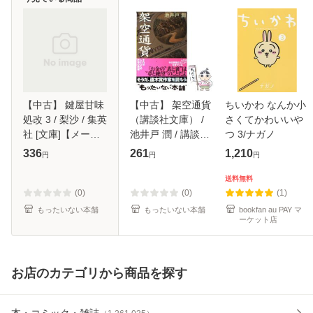
【中古】 鍵屋甘味
【中古】 架空通貨
ちいかわ なんか小
処改 3 / 梨沙 / 集英
（講談社文庫） /
さくてかわいいや
社 [文庫]【メール
池井戸 潤 / 講談社
つ 3/ナガノ
便送料無料】
[文庫]【メール便送
336
261
1,210
円
円
円
料無料】
送料無料
(0)
(0)
(1)
もったいない本舗
もったいない本舗
bookfan au PAY マ
ーケット店
お店のカテゴリから商品を探す
本・コミック・雑誌